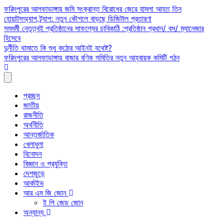
Skip
ফরিদপুরের আলফাডাঙ্গায় জমি সংক্রান্ত বিরোধের জেরে হামলা আহত তিন
to
হোয়াটসঅ্যাপ ট্র্যাপ: নতুন কৌশলে বাড়ছে ডিজিটাল প্রতারণা
content
সমমর্মী নেতৃত্বই প্রতিষ্ঠানের সাফল্যের চাবিকাঠি :প্রতিষ্ঠান প্রধান/ বস/ ম্যানেজার
হিসেবে
দুর্নীতি থামাতে কি শুধু কঠোর আইনই যথেষ্ট?
ফরিদপুরের আলফাডাঙ্গায় বাজার বণিক সমিতির নতুন আহ্বায়ক কমিটি গঠন
প্রচ্ছদ
জাতীয়
রাজনীতি
অর্থনীতি
আন্তর্জাতিক
খেলাধুলা
বিনোদন
বিজ্ঞান ও প্রযুক্তি
দেশজুড়ে
আর্কাইভ
আর এম জি জোন
ই পি জেড জোন
অন্যান্য