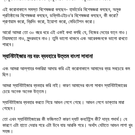
এই করোনাকালে সমস্ত বিশেষজ্ঞরা বলছেন- হার্ভার্ডের বিশেষজ্ঞরা বলছেন, অমুক
প্রতিষ্ঠানের বিশেষজ্ঞরা বলছেন, ডব্লিউএইচও’র বিশেষজ্ঞরা বলছেন, কী করো?
প্রাণায়াম করো, ব্রিদিং করো, ইয়োগা করো, মেডিটেশন করো।
আরে! আমরা তো ৩০ বছর ধরে এই একই কথা বলছি যে, নিজের দেহের যত্ন নাও।
নিয়মমতো নাও, সুন্দরভাবে নাও। তুমি ভালো থাকবে এবং আরেকজনকে ভালো রাখতে
পারবে।
স্যানিটাইজার নয় বরং ব্যবহারে উত্তম বাংলা সাবান!
এবং আমরা আল্লাহর শুকরিয়া আদায় করি এই করোনাকালে আমাদের ব্যয় সবচেয়ে কম
ছিল।
আমরা স্যানিটাইজার ব্যবহার করি নাই। কারণ আমাদের বাংলা সাবান স্যানিটাইজারের
চেয়ে অনেক অনেক উত্তম।
স্যানিটাইজার ব্যবহার করতে গিয়ে আগুন লেগে গেছে। আগুন লেগে ডাক্তার মারা
গেছেন।
তো এখন স্যানিটাইজারের কী ফজিলত? কারণ দ্যাট কনটেইন্স কী? দাহ্য পদার্থ। যে
কারণে এটা হাতে দেয়ার পরে এটা উবে যায় আরকি পরে। অর্থাৎ যেটাতে আগুন লাগা খুব
সহজ।