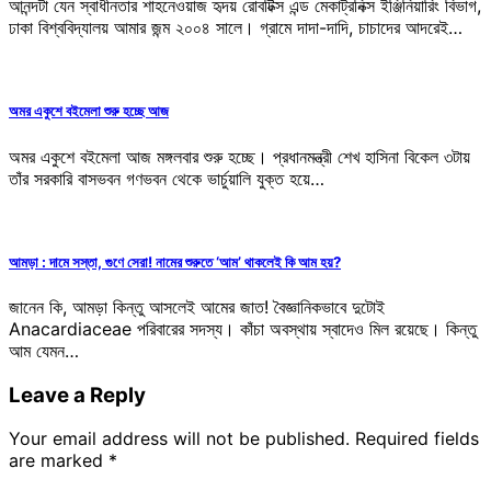
আনন্দটা যেন স্বাধীনতার শাহনেওয়াজ হৃদয় রোবটিক্স এন্ড মেকাট্রনিক্স ইঞ্জিনিয়ারিং বিভাগ,
ঢাকা বিশ্ববিদ্যালয় আমার জন্ম ২০০৪ সালে। গ্রামে দাদা-দাদি, চাচাদের আদরেই…
অমর একুশে বইমেলা শুরু হচ্ছে আজ
অমর একুশে বইমেলা আজ মঙ্গলবার শুরু হচ্ছে। প্রধানমন্ত্রী শেখ হাসিনা বিকেল ৩টায়
তাঁর সরকারি বাসভবন গণভবন থেকে ভার্চুয়ালি যুক্ত হয়ে…
আমড়া : দামে সস্তা, গুণে সেরা! নামের শুরুতে ‘আম’ থাকলেই কি আম হয়?
জানেন কি, আমড়া কিন্তু আসলেই আমের জাত! বৈজ্ঞানিকভাবে দুটোই
Anacardiaceae পরিবারের সদস্য। কাঁচা অবস্থায় স্বাদেও মিল রয়েছে। কিন্তু
আম যেমন…
Leave a Reply
Your email address will not be published.
Required fields
are marked
*