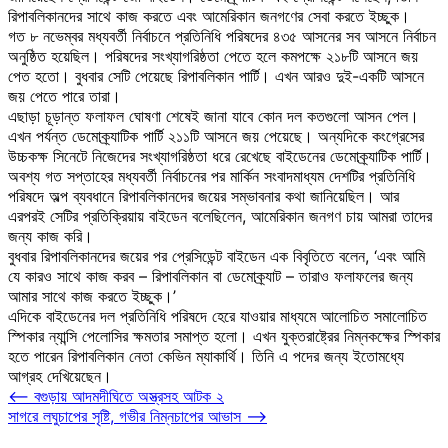
রিপাবলিকানদের সাথে কাজ করতে এবং আমেরিকান জনগণের সেবা করতে ইচ্ছুক।
গত ৮ নভেম্বর মধ্যবর্তী নির্বাচনে প্রতিনিধি পরিষদের ৪৩৫ আসনের সব আসনে নির্বাচন
অনুষ্ঠিত হয়েছিল। পরিষদের সংখ্যাগরিষ্ঠতা পেতে হলে কমপক্ষে ২১৮টি আসনে জয়
পেত হতো। বুধবার সেটি পেয়েছে রিপাবলিকান পার্টি। এখন আরও দুই-একটি আসনে
জয় পেতে পারে তারা।
এছাড়া চূড়ান্ত ফলাফল ঘোষণা শেষেই জানা যাবে কোন দল কতগুলো আসন পেল।
এখন পর্যন্ত ডেমোক্র্যাটিক পার্টি ২১১টি আসনে জয় পেয়েছে। অন্যদিকে কংগ্রেসের
উচ্চকক্ষ সিনেটে নিজেদের সংখ্যাগরিষ্ঠতা ধরে রেখেছে বাইডেনের ডেমোক্র্যাটিক পার্টি।
অবশ্য গত সপ্তাহের মধ্যবর্তী নির্বাচনের পর মার্কিন সংবাদমাধ্যম দেশটির প্রতিনিধি
পরিষদে অল্প ব্যবধানে রিপাবলিকানদের জয়ের সম্ভাবনার কথা জানিয়েছিল। আর
এরপরই সেটির প্রতিক্রিয়ায় বাইডেন বলেছিলেন, আমেরিকান জনগণ চায় আমরা তাদের
জন্য কাজ করি।
বুধবার রিপাবলিকানদের জয়ের পর প্রেসিডেন্ট বাইডেন এক বিবৃতিতে বলেন, ‘এবং আমি
যে কারও সাথে কাজ করব – রিপাবলিকান বা ডেমোক্র্যাট – তারাও ফলাফলের জন্য
আমার সাথে কাজ করতে ইচ্ছুক।’
এদিকে বাইডেনের দল প্রতিনিধি পরিষদে হেরে যাওয়ার মাধ্যমে আলোচিত সমালোচিত
স্পিকার ন্যান্সি পেলোসির ক্ষমতার সমাপ্ত হলো। এখন যুক্তরাষ্ট্রের নিম্নকক্ষের স্পিকার
হতে পারেন রিপাবলিকান নেতা কেভিন ম্যাকার্থি। তিনি এ পদের জন্য ইতোমধ্যে
আগ্রহ দেখিয়েছেন।
Post
⟵
বগুড়ায় আদমদীঘিতে অস্ত্রসহ আটক ২
সাগরে লঘুচাপের সৃষ্টি, গভীর নিম্নচাপের আভাস
⟶
navigation