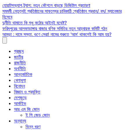
Skip
হোয়াটসঅ্যাপ ট্র্যাপ: নতুন কৌশলে বাড়ছে ডিজিটাল প্রতারণা
to
সমমর্মী নেতৃত্বই প্রতিষ্ঠানের সাফল্যের চাবিকাঠি :প্রতিষ্ঠান প্রধান/ বস/ ম্যানেজার
content
হিসেবে
দুর্নীতি থামাতে কি শুধু কঠোর আইনই যথেষ্ট?
ফরিদপুরের আলফাডাঙ্গায় বাজার বণিক সমিতির নতুন আহ্বায়ক কমিটি গঠন
আমড়া : দামে সস্তা, গুণে সেরা! নামের শুরুতে ‘আম’ থাকলেই কি আম হয়?
প্রচ্ছদ
জাতীয়
রাজনীতি
অর্থনীতি
আন্তর্জাতিক
খেলাধুলা
বিনোদন
বিজ্ঞান ও প্রযুক্তি
দেশজুড়ে
আর্কাইভ
আর এম জি জোন
ই পি জেড জোন
অন্যান্য
ভিন্ন ধরণ