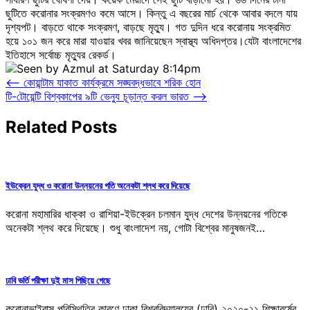
ছুটিতে করোনার সংক্রমণও কমে আসে। কিন্তু এ বছরের মার্চ থেকে আবার বদলে যায়
দৃশ্যপট। বাড়তে থাকে সংক্রমণ, বাড়ছে মৃত্যু। গত দুদিন ধরে করোনায় সংক্রমিত
হয়ে ১০১ জন করে মারা যাওয়ার খবর জানিয়েছেন স্বাস্থ্য অধিদপ্তর।যেটা বাংলাদেশের
ইতিহাসে সর্বোচ্চ মৃত্যুর রেকর্ড।
Post
⟵
কোয়ান্টাম যাকাত কার্যক্রমে সঙ্ঘবদ্ধভাবে শরিক হোন
টি-টোয়েন্টি বিশ্বকাপের ৯টি ভেন্যু চূড়ান্ত করল ভারত
⟶
navigation
Related Posts
ইউক্রেন যুদ্ধ ও করোনা উন্নয়নের গতি অনেকটা শ্লথ করে দিয়েছে
করোনা মহামারির ধাক্কা ও রাশিয়া-ইউক্রেন চলমান যুদ্ধ দেশের উন্নয়নের গতিকে
অনেকটা শ্লথ করে দিয়েছে। শুধু বাংলাদেশ নয়, গোটা বিশ্বের মানুষজনই…
ঢাবি ভর্তি পরীক্ষা দুই মাস পিছিয়ে গেছে
করোনাভাইরাস পরিস্থিতির কারণে ঢাকা বিশ্ববিদ্যালয়ের (ঢাবি) ২০২০-২১ শিক্ষাবর্ষের