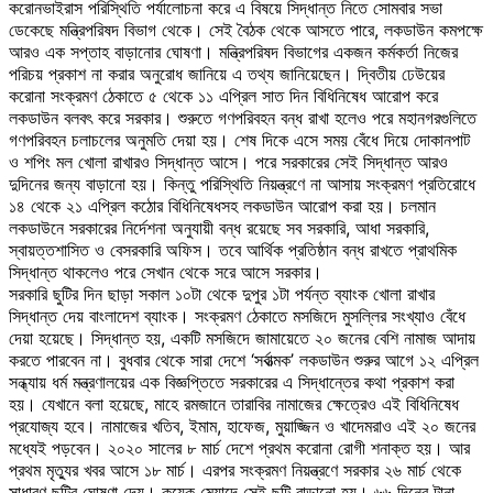
করোনভাইরাস পরিস্থিতি পর্যালোচনা করে এ বিষয়ে সিদ্ধান্ত নিতে সোমবার সভা
ডেকেছে মন্ত্রিপরিষদ বিভাগ থেকে। সেই বৈঠক থেকে আসতে পারে, লকডাউন কমপক্ষে
আরও এক সপ্তাহ বাড়ানোর ঘোষণা। মন্ত্রিপরিষদ বিভাগের একজন কর্মকর্তা নিজের
পরিচয় প্রকাশ না করার অনুরোধ জানিয়ে এ তথ্য জানিয়েছেন। দ্বিতীয় ঢেউয়ের
করোনা সংক্রমণ ঠেকাতে ৫ থেকে ১১ এপ্রিল সাত দিন বিধিনিষেধ আরোপ করে
লকডাউন বলবৎ করে সরকার। শুরুতে গণপরিবহন বন্ধ রাখা হলেও পরে মহানগরগুলিতে
গণপরিবহন চলাচলের অনুমতি দেয়া হয়। শেষ দিকে এসে সময় বেঁধে দিয়ে দোকানপাট
ও শপিং মল খোলা রাখারও সিদ্ধান্ত আসে। পরে সরকারের সেই সিদ্ধান্ত আরও
দুদিনের জন্য বাড়ানো হয়। কিন্তু পরিস্থিতি নিয়ন্ত্রণে না আসায় সংক্রমণ প্রতিরোধে
১৪ থেকে ২১ এপ্রিল কঠোর বিধিনিষেধসহ লকডাউন আরোপ করা হয়। চলমান
লকডাউনে সরকারের নির্দেশনা অনুযায়ী বন্ধ রয়েছে সব সরকারি, আধা সরকারি,
স্বায়ত্তশাসিত ও বেসরকারি অফিস। তবে আর্থিক প্রতিষ্ঠান বন্ধ রাখতে প্রাথমিক
সিদ্ধান্ত থাকলেও পরে সেখান থেকে সরে আসে সরকার।
সরকারি ছুটির দিন ছাড়া সকাল ১০টা থেকে দুপুর ১টা পর্যন্ত ব্যাংক খোলা রাখার
সিদ্ধান্ত দেয় বাংলাদেশ ব্যাংক। সংক্রমণ ঠেকাতে মসজিদে মুসল্লির সংখ্যাও বেঁধে
দেয়া হয়েছে। সিদ্ধান্ত হয়, একটি মসজিদে জামায়েতে ২০ জনের বেশি নামাজ আদায়
করতে পারবেন না। বুধবার থেকে সারা দেশে ‘সর্বাত্মক’ লকডাউন শুরুর আগে ১২ এপ্রিল
সন্ধ্যায় ধর্ম মন্ত্রণালয়ের এক বিজ্ঞপ্তিতে সরকারের এ সিদ্ধান্তের কথা প্রকাশ করা
হয়। যেখানে বলা হয়েছে, মাহে রমজানে তারাবির নামাজের ক্ষেত্রেও এই বিধিনিষেধ
প্রযোজ্য হবে। নামাজের খতিব, ইমাম, হাফেজ, মুয়াজ্জিন ও খাদেমরাও এই ২০ জনের
মধ্যেই পড়বেন। ২০২০ সালের ৮ মার্চ দেশে প্রথম করোনা রোগী শনাক্ত হয়। আর
প্রথম মৃত্যুর খবর আসে ১৮ মার্চ। এরপর সংক্রমণ নিয়ন্ত্রণে সরকার ২৬ মার্চ থেকে
সাধারণ ছুটির ঘোষণা দেয়। কয়েক মেয়াদে সেই ছুটি বাড়ানো হয়। ৬৬ দিনের টানা