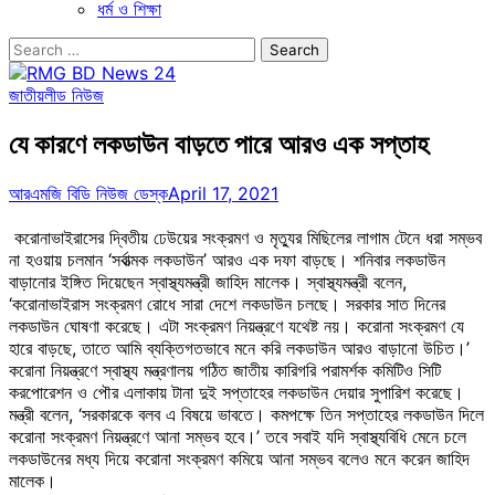
ধর্ম ও শিক্ষা
Search
for:
জাতীয়
লীড নিউজ
যে কারণে লকডাউন বাড়তে পারে আরও এক সপ্তাহ
আরএমজি বিডি নিউজ ডেস্ক
April 17, 2021
করোনাভাইরাসের দ্বিতীয় ঢেউয়ের সংক্রমণ ও মৃত্যুর মিছিলের লাগাম টেনে ধরা সম্ভব
না হওয়ায় চলমান ‘সর্বাত্মক লকডাউন’ আরও এক দফা বাড়ছে। শনিবার লকডাউন
বাড়ানোর ইঙ্গিত দিয়েছেন স্বাস্থ্যমন্ত্রী জাহিদ মালেক। স্বাস্থ্যমন্ত্রী বলেন,
‘করোনাভাইরাস সংক্রমণ রোধে সারা দেশে লকডাউন চলছে। সরকার সাত দিনের
লকডাউন ঘোষণা করেছে। এটা সংক্রমণ নিয়ন্ত্রণে যথেষ্ট নয়। করোনা সংক্রমণ যে
হারে বাড়ছে, তাতে আমি ব্যক্তিগতভাবে মনে করি লকডাউন আরও বাড়ানো উচিত।’
করোনা নিয়ন্ত্রণে স্বাস্থ্য মন্ত্রণালয় গঠিত জাতীয় কারিগরি পরামর্শক কমিটিও সিটি
করপোরেশন ও পৌর এলাকায় টানা দুই সপ্তাহের লকডাউন দেয়ার সুপারিশ করেছে।
মন্ত্রী বলেন, ‘সরকারকে বলব এ বিষয়ে ভাবতে। কমপক্ষে তিন সপ্তাহের লকডাউন দিলে
করোনা সংক্রমণ নিয়ন্ত্রণে আনা সম্ভব হবে।’ তবে সবাই যদি স্বাস্থ্যবিধি মেনে চলে
লকডাউনের মধ্য দিয়ে করোনা সংক্রমণ কমিয়ে আনা সম্ভব বলেও মনে করেন জাহিদ
মালেক।