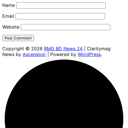
Name
Email
Website
Copyright © 2026
RMG BD News 24
| Claritymag
News by
Ascendoor
| Powered by
WordPress
.