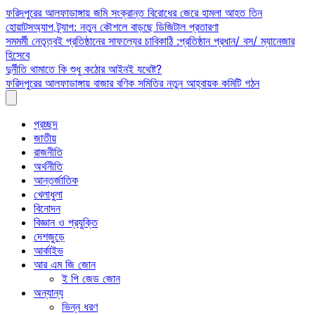
Skip
ফরিদপুরের আলফাডাঙ্গায় জমি সংক্রান্ত বিরোধের জেরে হামলা আহত তিন
to
হোয়াটসঅ্যাপ ট্র্যাপ: নতুন কৌশলে বাড়ছে ডিজিটাল প্রতারণা
content
সমমর্মী নেতৃত্বই প্রতিষ্ঠানের সাফল্যের চাবিকাঠি :প্রতিষ্ঠান প্রধান/ বস/ ম্যানেজার
হিসেবে
দুর্নীতি থামাতে কি শুধু কঠোর আইনই যথেষ্ট?
ফরিদপুরের আলফাডাঙ্গায় বাজার বণিক সমিতির নতুন আহ্বায়ক কমিটি গঠন
প্রচ্ছদ
জাতীয়
রাজনীতি
অর্থনীতি
আন্তর্জাতিক
খেলাধুলা
বিনোদন
বিজ্ঞান ও প্রযুক্তি
দেশজুড়ে
আর্কাইভ
আর এম জি জোন
ই পি জেড জোন
অন্যান্য
ভিন্ন ধরণ