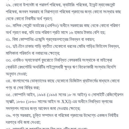
২৯. কোনো উপদেষ্টা বা পরামর্শ পরিষেবা, ক্যাটারিং পরিষেবা, ইভেন্ট ম্যানেজমেন্ট
পরিষেবা, জনবল সরবরাহ বা নিরাপত্তা পরিষেবা প্রদানের জন্য কোনো সংস্থার কাছ
থেকে কোনো নিবাসীর অর্থ গ্রহণ;
৩০. মাসিক পেমেন্ট অর্ডারের (এমপিও) অধীনে সরকারের কাছ থেকে কোনো পরিমাণ
অর্থ গ্রহণ করা, যদি তার পরিমাণ প্রতি মাসে ১৬ হাজার টাকার বেশি হয়;
৩১. বিমা কোম্পানির এজেন্সি প্রত্যয়নপত্রের নিবন্ধন বা নবায়ন;
৩২. দুই-তিন চাকার গাড়ি ব্যতীত যেকোনো ধরনের মোটর গাড়ির ফিটনেস নিবন্ধন,
মালিকানা পরিবর্তন বা নবায়নের ক্ষেত্রে;
৩৩. এনজিও অ্যাফেয়ার্স ব্যুরোতে নিবন্ধিত বেসরকারি সংস্থাকে বা মাইক্রো
ক্রেডিট রেগুলেটরি অথরিটির লাইসেন্সধারী ক্ষুদ্র ঋণ বিতরণকারী সংস্থার বিদেশি
অনুদান দেওয়া;
৩৪. বাংলাদেশের ভোক্তাদের কাছে যেকোনো ডিজিটাল প্ল্যাটফর্মের মাধ্যমে কোনো
পণ্য বা সেবা বিক্রি করা;
৩৫. কোম্পানি আইন, ১৯৯৪ (১৯৯৪ সনের ১৮ নং আইন) ও সোসাইটি রেজিস্ট্রেশন
অ্যাক্ট, ১৮৬০ (১৮৬০ সালের আইন নং XXI) এর অধীনে নিবন্ধিত ক্লাবের
সদস্যপদ লাভের জন্য আবেদন জমা দেওয়ার ক্ষেত্রে;
৩৬. পণ্য সরবরাহ, চুক্তি সম্পাদন বা পরিষেবা প্রদানের উদ্দেশ্যে একজন নির্বাহীর
দরপত্র নথি জমা দেওয়া;