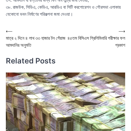
৩৭. আমদানি বা রপ্তানির জন্য বিল অব এন্ট্রি জমা দেওয়া;
৩৮. রাজউক, সিডিএ, কেডিএ, আরডিএ বা সিটি করপোরেশন ও পৌরসভা এলাকায়
যেকোনো ভবন নির্মাণের পরিকল্পনা জমা দেওয়া।
Post
⟵
⟶
মাত্র ২ দিনে ৪ লাখ ৩৩ হাজার টন পেঁয়াজ
৪৫তম বিসিএস প্রিলিমিনারি পরীক্ষার ফল
navigation
আমদানির অনুমতি
প্রকাশ
Related Posts