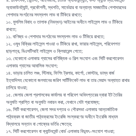
৯. চিকিৎসক, ডেন্টিস্ট, আইনজীবী, চার্টার্ড অ্যাকাউন্ট্যান্ট, কস্ট অ্যান্ড ম্যানেজমেন্ট
অ্যাকাউনট্যান্ট, প্রকৌশলী, স্থপতি, সার্ভেয়ার বা অন্যান্য সমজাতীয় পেশাদারদের
পেশাদার সংগঠনের সদস্যপদ লাভ বা টিকিয়ে রাখতে;
১০. মুসলিম বিবাহ ও তালাক (নিবন্ধন) আইনের অধীনে লাইসেন্স লাভ ও টিকিয়ে
রাখতে;
১১. বাণিজ্য ও পেশাদার সংগঠনের সদস্যপদ লাভ ও টিকিয়ে রাখতে;
১২. ওষুধ বিক্রির লাইসেন্স পাওয়া ও টিকিয়ে রাখা, ফায়ার লাইসেন্স, পরিবেশগত
ছাড়পত্র, বিএসটিআই লাইসেন্স ও ক্লিয়ারেন্স পেতে;
১৩. যেকোনো এলাকায় গ্যাসের বাণিজ্যিক ও শিল্প সংযোগ এবং সিটি করপোরেশন
এলাকায় গ্যাসের আবাসিক সংযোগ;
১৪. ভাড়ায় চালিত লঞ্চ, স্টিমার, ফিশিং ট্রলার, কার্গো, কোস্টার, ডাম্ব বার্জ
ইত্যাদিসহ যেকোনো জলযানের জরিপ সার্টিফিকেট লাভ বা তার মেয়াদ অব্যাহত রাখার
চালিয়ে যাওয়া;
১৫. জেলায় জেলা প্রশাসকের কার্যালয় বা পরিবেশ অধিদপ্তরের দ্বারা ইট তৈরির
অনুমতি প্রাপ্তি বা অনুমতি নবায়ন করা, যেখানে যেটা প্রযোজ্য;
১৬. সিটি করপোরেশন, জেলা সদর দপ্তর ও পৌরসভা এলাকায় আন্তর্জাতিক
পাঠ্যক্রম বা জাতীয় পাঠ্যক্রমের ইংরেজি সংস্করণের অধীনে ইংরেজি মাধ্যম
বিদ্যালয়ে সন্তান বা পোষ্যের ভর্তির ক্ষেত্রে;
১৭. সিটি করপোরেশন বা ক্যান্টনমেন্ট বোর্ড এলাকায় বিদ্যুৎ–সংযোগ পাওয়া;