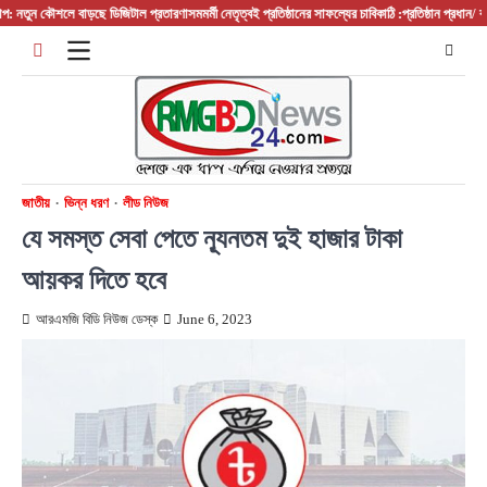
Skip
ুন কৌশলে বাড়ছে ডিজিটাল প্রতারণা
সমমর্মী নেতৃত্বই প্রতিষ্ঠানের সাফল্যের চাবিকাঠি :প্রতিষ্ঠান প্রধান/ বস/ ম্যা
to
content
জাতীয়
ভিন্ন ধরণ
লীড নিউজ
যে সমস্ত সেবা পেতে ন্যূনতম দুই হাজার টাকা
আয়কর দিতে হবে
আরএমজি বিডি নিউজ ডেস্ক
June 6, 2023