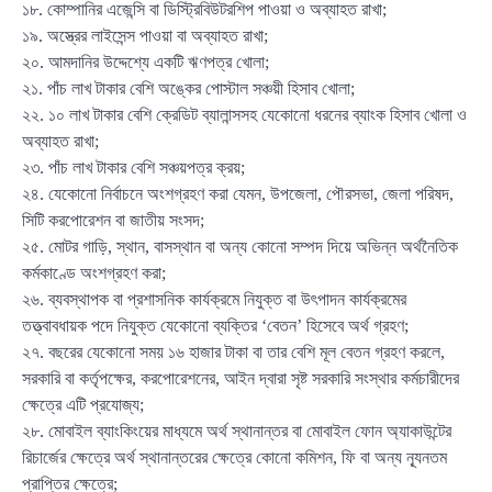
১৮. কোম্পানির এজেন্সি বা ডিস্ট্রিবিউটরশিপ পাওয়া ও অব্যাহত রাখা;
১৯. অস্ত্রের লাইসেন্স পাওয়া বা অব্যাহত রাখা;
২০. আমদানির উদ্দেশ্যে একটি ঋণপত্র খোলা;
২১. পাঁচ লাখ টাকার বেশি অঙ্কের পোস্টাল সঞ্চয়ী হিসাব খোলা;
২২. ১০ লাখ টাকার বেশি ক্রেডিট ব্যালান্সসহ যেকোনো ধরনের ব্যাংক হিসাব খোলা ও
অব্যাহত রাখা;
২৩. পাঁচ লাখ টাকার বেশি সঞ্চয়পত্র ক্রয়;
২৪. যেকোনো নির্বাচনে অংশগ্রহণ করা যেমন, উপজেলা, পৌরসভা, জেলা পরিষদ,
সিটি করপোরেশন বা জাতীয় সংসদ;
২৫. মোটর গাড়ি, স্থান, বাসস্থান বা অন্য কোনো সম্পদ দিয়ে অভিন্ন অর্থনৈতিক
কর্মকাণ্ডে অংশগ্রহণ করা;
২৬. ব্যবস্থাপক বা প্রশাসনিক কার্যক্রমে নিযুক্ত বা উৎপাদন কার্যক্রমের
তত্ত্বাবধায়ক পদে নিযুক্ত যেকোনো ব্যক্তির ‘বেতন’ হিসেবে অর্থ গ্রহণ;
২৭. বছরের যেকোনো সময় ১৬ হাজার টাকা বা তার বেশি মূল বেতন গ্রহণ করলে,
সরকারি বা কর্তৃপক্ষের, করপোরেশনের, আইন দ্বারা সৃষ্ট সরকারি সংস্থার কর্মচারীদের
ক্ষেত্রে এটি প্রযোজ্য;
২৮. মোবাইল ব্যাংকিংয়ের মাধ্যমে অর্থ স্থানান্তর বা মোবাইল ফোন অ্যাকাউন্টের
রিচার্জের ক্ষেত্রে অর্থ স্থানান্তরের ক্ষেত্রে কোনো কমিশন, ফি বা অন্য ন্যূনতম
প্রাপ্তির ক্ষেত্রে;