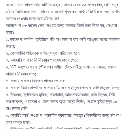
আছে। নানা কারণে তাঁরা এটি নিয়েছেন। এঁদের মধ্যে ৩০ লাখের কিছু বেশি মানুষ
তাঁদের রিটার্ন জমা দেন। তাঁদের অনেকেই শূন্য কর দেখিয়ে রিটার্ন জমা দেন, অর্থাৎ
আয়কর দেওয়ার মতো আয় তাঁদের নেই।
বর্তমানে যে ৩৮ ধরনের সেবা নেওয়ার জন্য আয়কর রিটার্ন জমা দিতে হয়, সেগুলো
হচ্ছেঃ
১. ব্যাংক বা আর্থিক প্রতিষ্ঠানে পাঁচ লাখ টাকা বা তার বেশি অঙ্কের ঋণের আবেদন
করলে;
২. কোম্পানির পরিচালক বা উদ্যোক্তা পরিচালক হলে;
৩. আমদানি ও রপ্তানি নিবন্ধন প্রত্যয়নপত্র পেতে;
৪. সিটি করপোরেশন বা পৌরসভার অধীনে ট্রেড লাইসেন্স লাভ বা নবায়ন, সমবায়
সমিতির নিবন্ধন লাভ;
৫. সমবায় সমিতির নিবন্ধন লাভের ক্ষেত্রে;
৬. সাধারণ বিমা কোম্পানির সার্ভেয়ার হিসেবে লাইসেন্স পেতে বা তালিকাভুক্ত হতে;
৭. নিবন্ধন, স্থানান্তর চুক্তি, বায়নানামা, আমমোক্তারনামা, জমি বিক্রয়, সিটি
করপোরেশন, পৌরসভা ও জেলা সদরে অ্যাপার্টমেন্ট নির্মাণ, যেখানে চুক্তিমূল্য ১০
লাখ টাকার বেশি;
৮. ক্রেডিট কার্ড নেওয়া বা ধারাবাহিক ব্যবহারের ক্ষেত্রে (শিক্ষার্থীদের জন্য দুই লাখ
টাকা পর্যন্ত ছাড়);