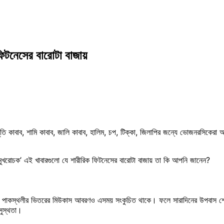
ফিটনেসের বারোটা বাজায়
তি কাবাব, শামি কাবাব, জালি কাবাব, হালিম, চপ, টিক্কা, জিলাপির জন্যে ভোজনরসিকেরা
মুখরোচক’ এই খাবারগুলো যে শারীরিক ফিটনেসের বারোটা বাজায় তা কি আপনি জানেন?
াকস্থলীর ভিতরের মিউকাস আবরণও এসময় সংকুচিত থাকে। ফলে সারাদিনের উপবাস শেষে পেঁ
সুস্থতা।