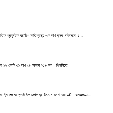
তিক প্রাকৃতিক দুর্যোগে ক্ষতিগ্রস্ত এক লাখ কৃষক পরিবারকে ৫…
া ছিল ১৬ কোটি ৫১ লাখ ৫৮ হাজার ৬১৬ জন। পিইসিতে…
২৬ তম শ্লিঙ্গেল আন্তর্জাতিক চলচ্চিত্র উৎসবে অংশ নেয় এটি। এসএলএম…