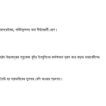
আলঝেইমার, পার্কিনসন্সসহ নানা দীর্ঘমেয়াদী রোগ।
ৎ উচ্চমাত্রার গ্লুকোজ বৃদ্ধি ইনসুলিনের কার্যক্ষমতা হ্রাস করে বাড়ায় ডায়াবেটিসের
 তৈরি হয় স্বাভাবিকের তুলনায় বেশি খাওয়ার প্রবণতা।