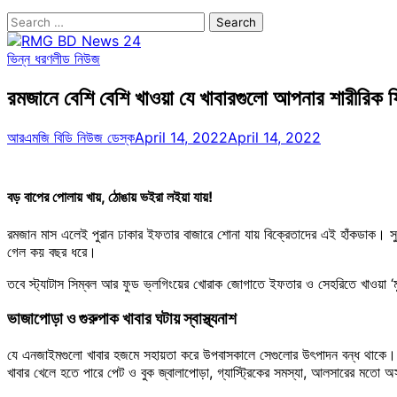
Search
for:
ভিন্ন ধরণ
লীড নিউজ
রমজানে বেশি বেশি খাওয়া যে খাবারগুলো আপনার শারীরিক 
আরএমজি বিডি নিউজ ডেস্ক
April 14, 2022
April 14, 2022
বড় বাপের পোলায় খায়, ঠোঙায় ভইরা লইয়া যায়!
রমজান মাস এলেই পুরান ঢাকার ইফতার বাজারে শোনা যায় বিক্রেতাদের এই হাঁকডাক। সু
গেল কয় বছর ধরে।
তবে স্ট্যাটাস সিম্বল আর ফুড ভ্লগিংয়ের খোরাক জোগাতে ইফতার ও সেহরিতে খাওয়া ‘
ভাজাপোড়া ও গুরুপাক খাবার ঘটায় স্বাস্থ্যনাশ
যে এনজাইমগুলো খাবার হজমে সহায়তা করে উপবাসকালে সেগুলোর উৎপাদন বন্ধ থাকে। প
খাবার খেলে হতে পারে পেট ও বুক জ্বালাপোড়া, গ্যাস্ট্রিকের সমস্যা, আলসারের মতো অ