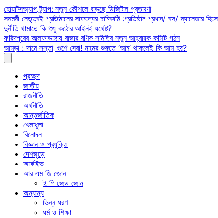
Skip
হোয়াটসঅ্যাপ ট্র্যাপ: নতুন কৌশলে বাড়ছে ডিজিটাল প্রতারণা
to
সমমর্মী নেতৃত্বই প্রতিষ্ঠানের সাফল্যের চাবিকাঠি :প্রতিষ্ঠান প্রধান/ বস/ ম্যানেজার হিসে
content
দুর্নীতি থামাতে কি শুধু কঠোর আইনই যথেষ্ট?
ফরিদপুরের আলফাডাঙ্গায় বাজার বণিক সমিতির নতুন আহ্বায়ক কমিটি গঠন
আমড়া : দামে সস্তা, গুণে সেরা! নামের শুরুতে ‘আম’ থাকলেই কি আম হয়?
প্রচ্ছদ
জাতীয়
রাজনীতি
অর্থনীতি
আন্তর্জাতিক
খেলাধুলা
বিনোদন
বিজ্ঞান ও প্রযুক্তি
দেশজুড়ে
আর্কাইভ
আর এম জি জোন
ই পি জেড জোন
অন্যান্য
ভিন্ন ধরণ
ধর্ম ও শিক্ষা