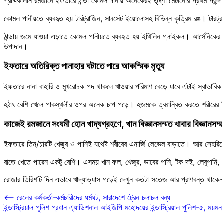
গ্রীষ্মকালীন রমজানে ইফতারে ঠান্ডা কোমল পানীয় অনেকেরই তৃষ্ণা মেটানোর প্রথম প
কোমল পানীয়তে ব্যবহৃত হয় টারট্রাজিন, সানসেট ইয়োলোসহ বিভিন্ন কৃত্রিম রঙ। টারট্র
ঠান্ডায় জমে যাওয়া এড়াতে কোমল পানীয়তে ব্যবহৃত হয় ইথিলিন গ্লাইকল। আর্সেনিকের মতই ব
উপাদান।
ইফতারে অতিরিক্ত পানাহার ঘটাতে পারে আকস্মিক মৃত্যু
ইফতারে নানা বাহারি ও মুখরোচক পদ থাকলে খাওয়ার পরিমাণ বেড়ে যাবে এটাই স্বাভাবিক। 
হঠাৎ বেশি খেলে পাকস্থলীর ওপর অনেক চাপ পড়ে। হজমকে ত্বরান্বিত করতে শরীরের বিভি
কাজেই রমজানে সংযমী হোন খাদ্যগ্রহণে, খান বিজ্ঞানসম্মত খাবার বিজ্ঞানসম্
ইফতারে তিন/চারটি খেজুর ও পানিই যথেষ্ট শরীরের এনার্জি লেভেল বাড়াতে। আর সেহরি
রাতে খেতে পারেন একটু বেশি। এসময় খান ফল, খেজুর, ডাবের পানি, টক দই, লেবুপানি, শা
রোজার তিরিশটি দিন এভাবে খাদ্যাভ্যাস গড়েই দেখুন কতটা সতেজ আর প্রাণবন্ত থাকে
Post
⟵
রেলের কর্মকর্তা-কর্মচারীদের ধর্মঘট, সারাদেশে ট্রেন চলাচল বন্ধ
ইন্ডাস্ট্রিয়াল পুলিশ প্রধান এ্যাডিশনাল আইজিপি মহোদয়ের ইন্ডাস্ট্রিয়াল পুলিশ-৫, ময়ম
navigation