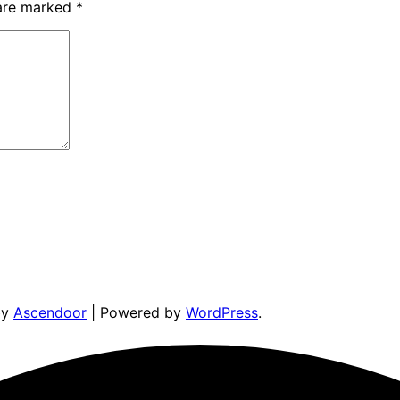
 are marked
*
by
Ascendoor
| Powered by
WordPress
.