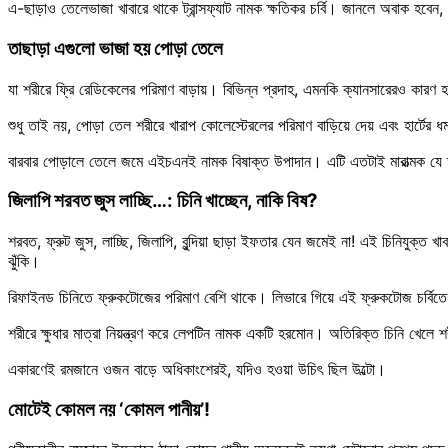
এ-ছাড়াও তেলেভাজা খাবারে থাকে ট্রান্সফ্যাট নামক ক্ষতিকর চর্বি। জানলে অবাক হবেন, মা
তাছাড়া এগুলো ভাজা হয় পোড়া তেলে
যা শরীরে ফ্রি রেডিকেলের পরিমাণ বাড়ায়। বিভিন্ন প্রদাহ, এমনকি ক্যানসারেরও কারণ
শুধু তাই নয়, পোড়া তেল শরীরে খারাপ কোলেস্টেরলের পরিমাণ বাড়িয়ে দেয় এবং হার্টের ধম
বারবার পোড়ালে তেলে জমে এইচএনই নামক বিষাক্ত উপাদান। এটি এতটাই মারাত্মক যে 
জিলাপি শরবত জুস লাচ্ছি…: চিনি খাচ্ছেন, নাকি বিষ?
শরবত, ফ্রুট জুস, লাচ্ছি, জিলাপি, বুন্দিয়া ছাড়া ইফতার যেন জমেই না! এই চিনিযুক্ত খা
ঝুঁকি।
রিফাইনড চিনিতে ফ্রুকটোজের পরিমাণ বেশি থাকে। লিভারে গিয়ে এই ফ্রুকটোজ চর্বিতে
শরীরে ক্ষুধার মাত্রা নিয়ন্ত্রণ করে লেপটিন নামক একটি হরমোন। অতিরিক্ত চিনি খেলে 
একারণেই রমজানে ওজন বাড়ে অধিকাংশেরই, যদিও হওয়া উচিৎ ছিল উল্টো।
মোটেই কোমল নয় ‘কোমল পানীয়’!