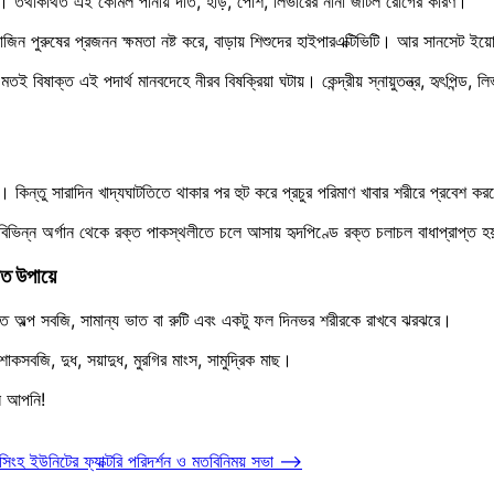
ছন্দ। তথাকথিত এই কোমল পানীয় দাঁত, হাড়, পেশি, লিভারের নানা জটিল রোগের কারণ।
াজিন পুরুষের প্রজনন ক্ষমতা নষ্ট করে, বাড়ায় শিশুদের হাইপারএক্টিভিটি। আর সানসেট ইয়
িষাক্ত এই পদার্থ মানবদেহে নীরব বিষক্রিয়া ঘটায়। কেন্দ্রীয় স্নায়ুতন্ত্র, হৃৎপিন্ড, 
কিন্তু সারাদিন খাদ্যঘাটতিতে থাকার পর হুট করে প্রচুর পরিমাণ খাবার শরীরে প্রবেশ কর
ন্ন অর্গান থেকে রক্ত পাকস্থলীতে চলে আসায় হৃদপিণ্ডে রক্ত চলাচল বাধাপ্রাপ্ত হয়। 
মত উপায়ে
তে অল্প সবজি, সামান্য ভাত বা রুটি এবং একটু ফল দিনভর শরীরকে রাখবে ঝরঝরে।
কসবজি, দুধ, সয়াদুধ, মুরগির মাংস, সামুদ্রিক মাছ।
ন আপনি!
নসিংহ ইউনিটের ফ্যাক্টরি পরিদর্শন ও মতবিনিময় সভা
⟶