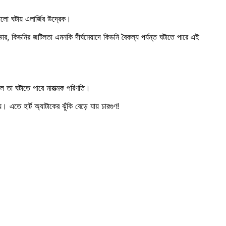
োলো ঘটায় এলার্জির উদ্রেক।
লিভার, কিডনির জটিলতা এমনকি দীর্ঘমেয়াদে কিডনি বৈকল্য পর্যন্ত ঘটাতে পারে এই
লে তা ঘটাতে পারে মারাত্মক পরিণতি।
এতে হার্ট অ্যাটাকের ঝুঁকি বেড়ে যায় চারগুণ!