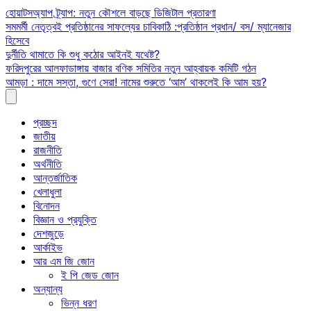
Skip
হোয়াটসঅ্যাপ ট্র্যাপ: নতুন কৌশলে বাড়ছে ডিজিটাল প্রতারণা
to
সমমর্মী নেতৃত্বই প্রতিষ্ঠানের সাফল্যের চাবিকাঠি :প্রতিষ্ঠান প্রধান/ বস/ ম্যানেজার
content
হিসেবে
দুর্নীতি থামাতে কি শুধু কঠোর আইনই যথেষ্ট?
ফরিদপুরের আলফাডাঙ্গায় বাজার বণিক সমিতির নতুন আহ্বায়ক কমিটি গঠন
আমড়া : দামে সস্তা, গুণে সেরা! নামের শুরুতে ‘আম’ থাকলেই কি আম হয়?
প্রচ্ছদ
জাতীয়
রাজনীতি
অর্থনীতি
আন্তর্জাতিক
খেলাধুলা
বিনোদন
বিজ্ঞান ও প্রযুক্তি
দেশজুড়ে
আর্কাইভ
আর এম জি জোন
ই পি জেড জোন
অন্যান্য
ভিন্ন ধরণ