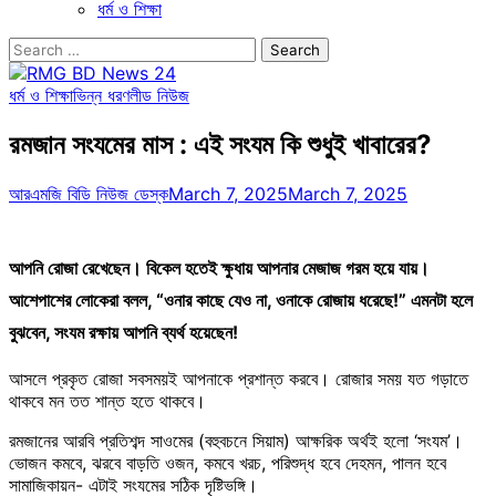
ধর্ম ও শিক্ষা
Search
for:
ধর্ম ও শিক্ষা
ভিন্ন ধরণ
লীড নিউজ
রমজান সংযমের মাস : এই সংযম কি শুধুই খাবারের?
আরএমজি বিডি নিউজ ডেস্ক
March 7, 2025
March 7, 2025
আপনি রোজা রেখেছেন। বিকেল হতেই ক্ষুধায় আপনার মেজাজ গরম হয়ে যায়।
আশেপাশের লোকেরা বলল, “ওনার কাছে যেও না, ওনাকে রোজায় ধরেছে!” এমনটা হলে
বুঝবেন, সংযম রক্ষায় আপনি ব্যর্থ হয়েছেন!
আসলে প্রকৃত রোজা সবসময়ই আপনাকে প্রশান্ত করবে। রোজার সময় যত গড়াতে
থাকবে মন তত শান্ত হতে থাকবে।
রমজানের আরবি প্রতিশব্দ সাওমের (বহুবচনে সিয়াম) আক্ষরিক অর্থই হলো ‘সংযম’।
ভোজন কমবে, ঝরবে বাড়তি ওজন, কমবে খরচ, পরিশুদ্ধ হবে দেহমন, পালন হবে
সামাজিকায়ন- এটাই সংযমের সঠিক দৃষ্টিভঙ্গি।