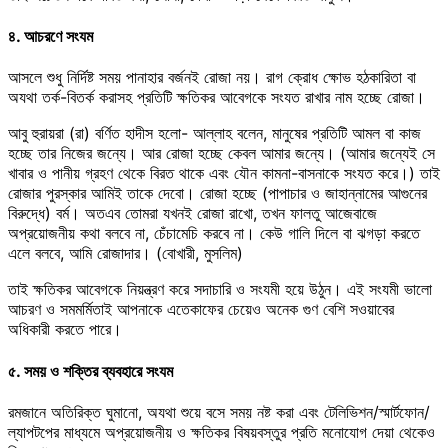
৪. আচরণে সংযম
আসলে শুধু নির্দিষ্ট সময় পানাহার বর্জনই রোজা নয়। রাগ ক্রোধ ক্ষোভ হঠকারিতা বা
অযথা তর্ক-বিতর্ক করাসহ প্রতিটি ক্ষতিকর আবেগকে সংযত রাখার নাম হচ্ছে রোজা।
আবু হুরায়রা (রা) বর্ণিত হাদীস হলো- আল্লাহ বলেন, মানুষের প্রতিটি আমল বা কাজ
হচ্ছে তার নিজের জন্যে। আর রোজা হচ্ছে কেবল আমার জন্যে। (আমার জন্যেই সে
খাবার ও পানীয় গ্রহণ থেকে বিরত থাকে এবং যৌন কামনা-বাসনাকে সংযত করে।) তাই
রোজার পুরস্কার আমিই তাকে দেবো। রোজা হচ্ছে (পাপাচার ও জাহান্নামের আগুনের
বিরুদ্ধে) বর্ম। অতএব তোমরা যখনই রোজা রাখো, তখন ফালতু আজেবাজে
অপ্রয়োজনীয় কথা বলবে না, চেঁচামেচি করবে না। কেউ গালি দিলে বা ঝগড়া করতে
এলে বলবে, আমি রোজাদার। (বোখারী, মুসলিম)
তাই ক্ষতিকর আবেগকে নিয়ন্ত্রণ করে সদাচারি ও সংযমী হয়ে উঠুন। এই সংযমী ভালো
আচরণ ও সমমর্মিতাই আপনাকে এতেকাফের চেয়েও অনেক গুণ বেশি সওয়াবের
অধিকারী করতে পারে।
৫. সময় ও শক্তির ব্যবহারে সংযম
রমজানে অতিরিক্ত ঘুমানো, অযথা শুয়ে বসে সময় নষ্ট করা এবং টেলিভিশন/স্মার্টফোন/
ল্যাপটপের মাধ্যমে অপ্রয়োজনীয় ও ক্ষতিকর বিষয়বস্তুর প্রতি মনোযোগ দেয়া থেকেও