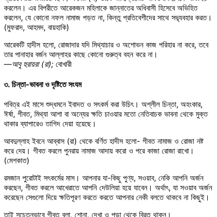
করলেন। এর বিপরীতে আরেকজন মহিলাকে জান্নাতের অধিবাসী হিসেবে অভিহিত
করলেন, যে কোনো নফল নামাজ পড়ত না, কিন্তু প্রতিবেশীদের সাথে সদ্ব্যবহার করত।
(মুফরাদ, আহমদ, বায়হাকি)
আরেকটি হাদীস হলো, রোজাদার যদি মিথ্যাচার ও অশোভন কাজ পরিহার না করে, তবে
তার পানাহার বর্জন আল্লাহর কাছে কোনো গুরুত্ব বহন করে না।
—আবু হুরায়রা (রা);
বোখারী
৩. চিন্তা-ভাবনা ও দৃষ্টিতে সংযম
পবিত্র এই মাসে শুদ্ধমনে ইবাদত ও সৎকর্ম করা উচিৎ। অশ্লীল চিন্তা, অহংকার,
ঈর্ষা, গীবত, মিথ্যা আশা বা অন্যের ক্ষতি চাওয়ার মতো নেতিবাচক ভাবনা থেকে মুক্ত
থাকার ব্যাপারেও তাগিদ দেয়া হয়েছে।
আবদুল্লাহ ইবনে আব্বাস (রা) থেকে বর্ণিত হাদীস হলো- গীবত নামাজ ও রোজা নষ্ট
করে দেয়। গীবত করলে পুনরায় নামাজ আদায় করো ও পরে কাজা রোজা রাখো।
(মেশকাত)
রমজান পুরোটাই সৎকর্মের মাস। আপনার যা-কিছু পুণ্য, সওয়াব, নেকি আপনি অর্জন
করছেন, গীবত করলে আখেরাতে আপনি দেউলিয়া হয়ে যাবেন। অর্থাৎ, যা সওয়াব অর্জন
করেছেন সেগুলো দিয়ে ক্ষতিপূরণ করতে করতে আপনার নেকী বলতে থাকবে না কিছুই।
তাই সচেতনভাবে গীবত বলা, শোনা, দেখা ও পড়া থেকে বিরত থাকুন।