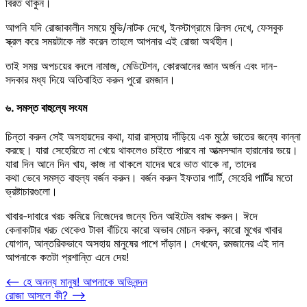
বিরত থাকুন।
আপনি যদি রোজাকালীন সময়ে মুভি/নাটক দেখে, ইনস্টাগ্রামে রিলস দেখে, ফেসবুক
স্ক্রল করে সময়টাকে নষ্ট করেন তাহলে আপনার এই রোজা অর্থহীন।
তাই সময় অপচয়ের বদলে নামাজ, মেডিটেশন, কোরআনের জ্ঞান অর্জন এবং দান-
সদকার মধ্য দিয়ে অতিবাহিত করুন পুরো রমজান।
৬. সমস্ত বাহুল্যে সংযম
চিন্তা করুন সেই অসহায়দের কথা, যারা রাস্তায় দাঁড়িয়ে এক মুঠো ভাতের জন্যে কান্না
করছে। যারা সেহেরিতে না খেয়ে থাকলেও চাইতে পারবে না আত্মসম্মান হারানোর ভয়ে।
যারা দিন আনে দিন খায়, কাজ না থাকলে যাদের ঘরে ভাত থাকে না, তাদের
কথা ভেবে সমস্ত বাহুল্য বর্জন করুন। বর্জন করুন ইফতার পার্টি, সেহেরি পার্টির মতো
ভ্রষ্টাচারগুলো।
খাবার-দাবারে খরচ কমিয়ে নিজেদের জন্যে তিন আইটেম বরাদ্দ করুন। ঈদে
কেনাকাটার খরচ থেকেও টাকা বাঁচিয়ে কারো অভাব মোচন করুন, কারো মুখের খাবার
যোগান, আন্তরিকভাবে অসহায় মানুষের পাশে দাঁড়ান। দেখবেন, রমজানের এই দান
আপনাকে কতটা প্রশান্তি এনে দেয়!
Post
⟵
হে অনন্য মানুষ! আপনাকে অভিনন্দন
রোজা আসলে কী?
⟶
navigation