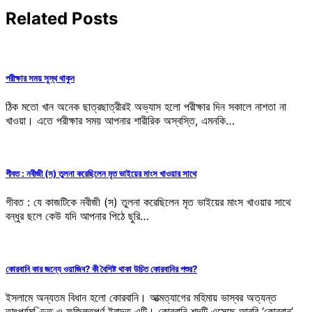
Related Posts
পরীক্ষার সময় সুস্থ থাকুন
ঠিক মতো খান অনেক ছাত্রছাত্রীরই অভ্যাস হলো পরীক্ষার দিন সকালে নাশতা না
খাওয়া। এতে পরীক্ষার সময় আপনার শারীরিক অস্বস্তি, এমনকি…
গীবত : নবীজী (স) তুলনা করেছিলেন মৃত ভাইয়ের মাংস খাওয়ার সাথে
গীবত : যে কাজটিকে নবীজী (স) তুলনা করেছিলেন মৃত ভাইয়ের মাংস খাওয়ার সাথে
বন্ধুর ছলে কেউ যদি আপনার পিঠে ছুরি…
কোরবানি কার জন্যে ওয়াজিব? কী বৈশিষ্ট থাকা উচিত কোরবানির পশুর?
ইসলামে অন্যতম বিধান হলো কোরবানি। আত্মত্যাগের মহিমায় ভাস্বর অত্যন্ত
তাৎপর্যমণ্ডিত ও ফজিলতপূর্ণ ইবাদত এটি। কোরবানি শব্দটি এসেছে আরবি ‘কোরবান’