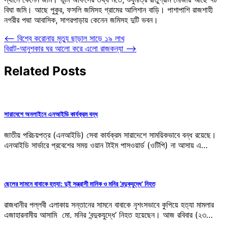
বিঘা জমি। আছে পুকুর, ফসলি জমিসহ গ্রামের আলিশান বাড়ি। পাশাপাশি রাজশাহী
নগরীর পদ্মা আবাসিক, সাগরপাড়ায় কেনেন জমিসহ দুটি ভবন।
Post
⟵
বিশ্বে করোনায় মৃত্যু ছাড়াল সাড়ে ১৯ লাখ
বিরাট-আনুশকার ঘর আলো করে এলো রাজকন্যা
⟶
navigation
Related Posts
সারাদেশে অনলাইনে এনআইডি কার্যক্রম বন্ধ
জাতীয় পরিচয়পত্র (এনআইডি) সেবা কার্যক্রম সারাদেশে সাময়িকভাবে বন্ধ রয়েছে।
এনআইডি সার্ভারে প্রবেশের সময় ওয়ান টাইম পাসওয়ার্ড (ওটিপি) না আসায় এ…
ছেলের সামনে বাবাকে হত্যা: দুই সন্ত্রাসী মানিক ও মনির ‘বন্দুকযুদ্ধে’ নিহত
রাজধানীর পল্লবী এলাকায় সন্তানের সামনে বাবাকে নৃশংসভাবে কুপিয়ে হত্যা মামলার
এজাহারনামীয় আসামি মো. মনির ‘বন্দুকযুদ্ধে’ নিহত হয়েছেন। আজ রবিবার (২৩…