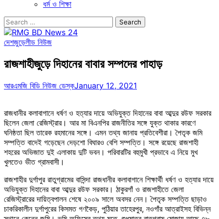
ধর্ম ও শিক্ষা
Search
for:
দেশজুড়ে
লীড নিউজ
রাজশাহীজুড়ে দিহানের বাবার সম্পদের পাহাড়
আরএমজি বিডি নিউজ ডেস্ক
January 12, 2021
রাজধানীর কলাবাগানে ধর্ষণ ও হত্যার দায়ে অভিযুক্ত দিহানের বাবা আব্দুর রউফ সরকার
ছিলেন জেলা রেজিস্ট্রার। আর মা বিএনপির রাজনীতির সঙ্গে যুক্ত থাকার কারণে
ঘনিষ্ঠতা ছিল তারেক রহমানের সঙ্গে। এমন তথ্য জানায় প্রতিবেশীরা। পৈতৃক জমি
সম্পত্তি বাদেই গড়েছেন দেড়শো বিঘারও বেশি সম্পত্তি। সঙ্গে রয়েছে রাজশাহী
শহরের অভিজাত দুই এলাকায় দুটি ভবন। পরিবারটির বহুমুখী প্রভাবে এ নিয়ে মুখ
খুলতেও ভীত গ্রামবাসী।
রাজশাহীর দুর্গাপুর রাতুগ্রামের বাসিন্দা রাজধানীর কলাবাগানে শিক্ষার্থী ধর্ষণ ও হত্যার দায়ে
অভিযুক্ত দিহানের বাবা আব্দুর রউফ সরকার। ঠাকুরগাঁ ও রাজশাহীতে জেলা
রেজিস্ট্রারের দায়িত্বপালন শেষে ২০০৯ সালে অবসর নেন। পৈতৃক সম্পত্তি ছাড়াও
চাকরিকালীন দুর্গাপুরের কিসমত গণকৈড়, পুঠিয়ার তাহেরপুর, নওগাঁর আত্রাইসহ বিভিন্ন
স্থানে কেনেন জমি। ভূমি অফিসের তথ্য মতে, শুধুমাত্র রাতুগ্রাম মোজায় আছে ৭৮