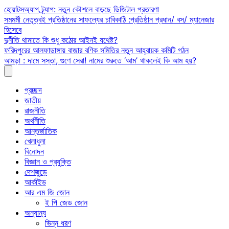
Skip
হোয়াটসঅ্যাপ ট্র্যাপ: নতুন কৌশলে বাড়ছে ডিজিটাল প্রতারণা
to
সমমর্মী নেতৃত্বই প্রতিষ্ঠানের সাফল্যের চাবিকাঠি :প্রতিষ্ঠান প্রধান/ বস/ ম্যানেজার
content
হিসেবে
দুর্নীতি থামাতে কি শুধু কঠোর আইনই যথেষ্ট?
ফরিদপুরের আলফাডাঙ্গায় বাজার বণিক সমিতির নতুন আহ্বায়ক কমিটি গঠন
আমড়া : দামে সস্তা, গুণে সেরা! নামের শুরুতে ‘আম’ থাকলেই কি আম হয়?
প্রচ্ছদ
জাতীয়
রাজনীতি
অর্থনীতি
আন্তর্জাতিক
খেলাধুলা
বিনোদন
বিজ্ঞান ও প্রযুক্তি
দেশজুড়ে
আর্কাইভ
আর এম জি জোন
ই পি জেড জোন
অন্যান্য
ভিন্ন ধরণ