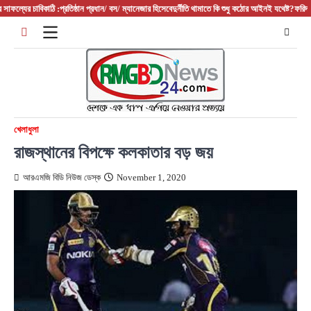
Skip
 চাবিকাঠি :প্রতিষ্ঠান প্রধান/ বস/ ম্যানেজার হিসেবে
দুর্নীতি থামাতে কি শুধু কঠোর আইনই যথেষ্ট?
ফরিদপুরের আলফাড
to
content
খেলাধুলা
রাজস্থানের বিপক্ষে কলকাতার বড় জয়
আরএমজি বিডি নিউজ ডেস্ক
November 1, 2020