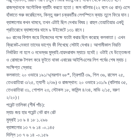
রাজস্থানকে অলৌকিক ব্যাটিং করতে হতো। জস বাটলার (২২ বলে ৩৫ রান) এসে
হাঁকাতে শুরু করেছিলেন, কিন্তু বরুণ চক্রবর্তীর লেগস্পিনে ক্যাচ তুলে ফিরে যান।
ব্যাঙ্গালোর কখন থামবে, তখন এটাই ছিল দেখার বিষয়। রাহুল তেয়াতিয়ার একটু
প্রতিরোধে ব্যাঙ্গালোর থামে ৯ উইকেটে ১৩১ রানে।
৬০ রানের বিশাল জয়ে নিজেদের পক্ষে যতটা করার ছিল করেছে কলকাতা। এখন
ক্রিকেট-দেবতা তাদের ভাগ্যে কী লিখেছে সেটাই দেখার। আগামীকাল নিয়তি
নির্ধারিত না হলে ৩ নভেম্বর মুম্বাই-হায়দরাবাদ ম্যাচে হবেই। ওটাই যে উত্তেজনা
ও রোমাঞ্চে টগবগ করে ফুটতে থাকা এবারের আইপিএলের লিগ পর্বের শেষ ম্যাচ।
সংক্ষিপ্ত স্কোর:
কলকাতা: ২০ ওভারে ১৯১/৭(মরগান ৬৮*, ত্রিপাঠি ৩৯, গিল ৩৬, রাসেল ২৫,
তেওয়াতিয়া ৩/২৫, ত্যাগী ২/৩৬) ও রাজস্থান: ২০ ওভারে ১৩১/৯ (বাটলার ৩৫,
তেওয়াতিয়া ৩১, গোপাল ২৩, স্টোকস ১৮, কামিন্স ৪/৩৪, মাভি ২/১৫, বরুণ
২/২০)।
পয়েন্ট তালিকা (শীর্ষ পাঁচ):
ম্যাচ জয় হার পয়েন্ট নেট রান রেট
মুম্বাই ১৩ ৯ ৪ ১৮ ১.২৯৬
ব্যাঙ্গালোর ১৩ ৭ ৬ ১৪ -০.১৪৫
দিল্লি ১৩ ৭ ৬ ১৪ -০.১৫৯