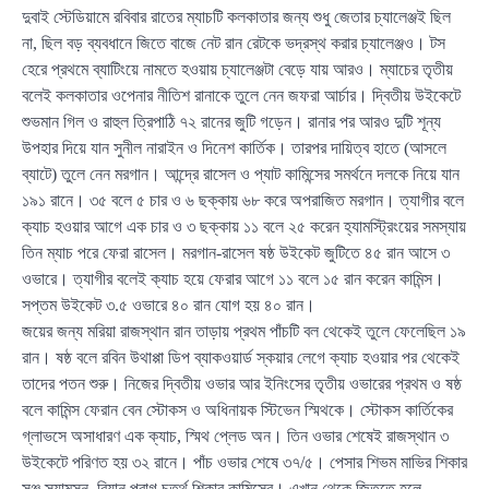
দুবাই স্টেডিয়ামে রবিবার রাতের ম্যাচটি কলকাতার জন্য শুধু জেতার চ্যালেঞ্জই ছিল
না, ছিল বড় ব্যবধানে জিতে বাজে নেট রান রেটকে ভদ্রস্থ করার চ্যালেঞ্জও। টস
হেরে প্রথমে ব্যাটিংয়ে নামতে হওয়ায় চ্যালেঞ্জটা বেড়ে যায় আরও। ম্যাচের তৃতীয়
বলেই কলকাতার ওপেনার নীতিশ রানাকে তুলে নেন জফরা আর্চার। দ্বিতীয় উইকেটে
শুভমান গিল ও রাহুল ত্রিপাঠি ৭২ রানের জুটি গড়েন। রানার পর আরও দুটি শূন্য
উপহার দিয়ে যান সুনীল নারাইন ও দিনেশ কার্তিক। তারপর দায়িত্ব হাতে (আসলে
ব্যাটে) তুলে নেন মরগান। আন্দ্রে রাসেল ও প্যাট কামিন্সের সমর্থনে দলকে নিয়ে যান
১৯১ রানে। ৩৫ বলে ৫ চার ও ৬ ছক্কায় ৬৮ করে অপরাজিত মরগান। ত্যাগীর বলে
ক্যাচ হওয়ার আগে এক চার ও ৩ ছক্কায় ১১ বলে ২৫ করেন হ্যামস্ট্রিংয়ের সমস্যায়
তিন ম্যাচ পরে ফেরা রাসেল। মরগান-রাসেল ষষ্ঠ উইকেট জুটিতে ৪৫ রান আসে ৩
ওভারে। ত্যাগীর বলেই ক্যাচ হয়ে ফেরার আগে ১১ বলে ১৫ রান করেন কামিন্স।
সপ্তম উইকেট ৩.৫ ওভারে ৪০ রান যোগ হয় ৪০ রান।
জয়ের জন্য মরিয়া রাজস্থান রান তাড়ায় প্রথম পাঁচটি বল থেকেই তুলে ফেলেছিল ১৯
রান। ষষ্ঠ বলে রবিন উথাপ্পা ডিপ ব্যাকওয়ার্ড স্কয়ার লেগে ক্যাচ হওয়ার পর থেকেই
তাদের পতন শুরু। নিজের দ্বিতীয় ওভার আর ইনিংসের তৃতীয় ওভারের প্রথম ও ষষ্ঠ
বলে কামিন্স ফেরান বেন স্টোকস ও অধিনায়ক স্টিভেন স্মিথকে। স্টোকস কার্তিকের
গ্লাভসে অসাধারণ এক ক্যাচ, স্মিথ প্লেড অন। তিন ওভার শেষেই রাজস্থান ৩
উইকেটে পরিণত হয় ৩২ রানে। পাঁচ ওভার শেষে ৩৭/৫। পেসার শিভম মাভির শিকার
সঞ্জু স্যামসন, রিয়ান পরাগ চতুর্থ শিকার কামিন্সের। এখান থেকে জিততে হলে