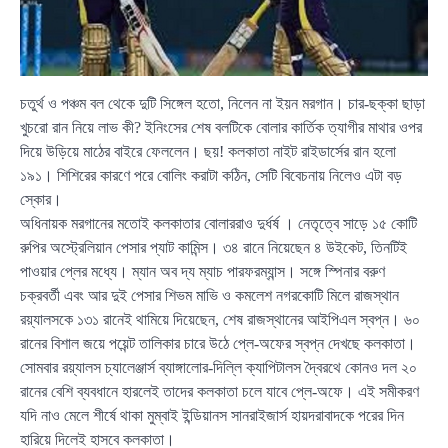
চতুর্থ ও পঞ্চম বল থেকে দুটি সিঙ্গেল হতো, নিলেন না ইয়ন মরগান। চার-ছক্কা ছাড়া
খুচরো রান নিয়ে লাভ কী? ইনিংসের শেষ বলটিকে বোলার কার্তিক ত্যাগীর মাথার ওপর
দিয়ে উড়িয়ে মাঠের বাইরে ফেললেন। ছয়! কলকাতা নাইট রাইডার্সের রান হলো
১৯১। শিশিরের কারণে পরে বোলিং করাটা কঠিন, সেটি বিবেচনায় নিলেও এটা বড়
স্কোর।
অধিনায়ক মরগানের মতোই কলকাতার বোলাররাও দুর্ধর্ষ । নেতৃত্বে সাড়ে ১৫ কোটি
রুপির অস্ট্রেলিয়ান পেসার প্যাট কামিন্স। ৩৪ রানে নিয়েছেন ৪ উইকেট, তিনটিই
পাওয়ার প্লের মধ্যে। ম্যান অব দ্য ম্যাচ পারফরম্যান্স। সঙ্গে স্পিনার বরুণ
চক্রবর্তী এবং আর দুই পেসার শিভম মাভি ও কমলেশ নগরকোটি মিলে রাজস্থান
রয়্যালসকে ১৩১ রানেই থামিয়ে দিয়েছেন, শেষ রাজস্থানের আইপিএল স্বপ্ন। ৬০
রানের বিশাল জয়ে পয়েন্ট তালিকার চারে উঠে প্লে-অফের স্বপ্ন দেখছে কলকাতা।
সোমবার রয়্যালস চ্যালেঞ্জার্স ব্যাঙ্গালোর-দিল্লি ক্যাপিটালস দ্বৈরথে কোনও দল ২০
রানের বেশি ব্যবধানে হারলেই তাদের কলকাতা চলে যাবে প্লে-অফে। এই সমীকরণ
যদি নাও মেলে শীর্ষে থাকা মুম্বাই ইন্ডিয়ানস সানরাইজার্স হায়দরাবাদকে পরের দিন
হারিয়ে দিলেই হাসবে কলকাতা।