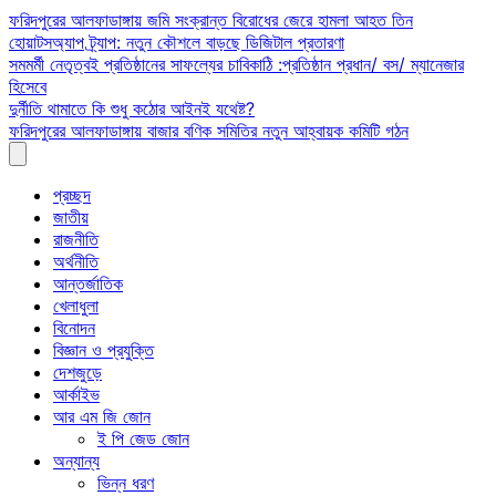
Skip
ফরিদপুরের আলফাডাঙ্গায় জমি সংক্রান্ত বিরোধের জেরে হামলা আহত তিন
to
হোয়াটসঅ্যাপ ট্র্যাপ: নতুন কৌশলে বাড়ছে ডিজিটাল প্রতারণা
content
সমমর্মী নেতৃত্বই প্রতিষ্ঠানের সাফল্যের চাবিকাঠি :প্রতিষ্ঠান প্রধান/ বস/ ম্যানেজার
হিসেবে
দুর্নীতি থামাতে কি শুধু কঠোর আইনই যথেষ্ট?
ফরিদপুরের আলফাডাঙ্গায় বাজার বণিক সমিতির নতুন আহ্বায়ক কমিটি গঠন
প্রচ্ছদ
জাতীয়
রাজনীতি
অর্থনীতি
আন্তর্জাতিক
খেলাধুলা
বিনোদন
বিজ্ঞান ও প্রযুক্তি
দেশজুড়ে
আর্কাইভ
আর এম জি জোন
ই পি জেড জোন
অন্যান্য
ভিন্ন ধরণ