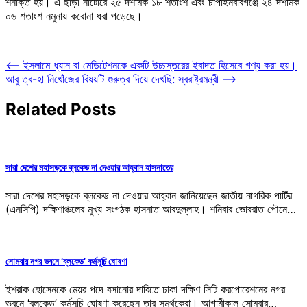
শনাক্ত হয়। এ ছাড়া নাটোরে ২৫ দশমিক ১৮ শতাংশ এবং চাঁপাইনবাবগঞ্জে ২৪ দশমিক
০৬ শতাংশ নমুনায় করোনা ধরা পড়েছে।
Post
⟵
ইসলামে ধ্যান বা মেডিটেশনকে একটি উচ্চস্তরের ইবাদত হিসেবে গণ্য করা হয়।
আবু ত্ব-হা নিখোঁজের বিষয়টি গুরুত্ব দিয়ে দেখছি: স্বরাষ্ট্রমন্ত্রী
⟶
navigation
Related Posts
সারা দেশের মহাসড়কে ব্লকেড না দেওয়ার আহ্বান হাসনাতের
সারা দেশের মহাসড়কে ব্লকেড না দেওয়ার আহ্বান জানিয়েছেন জাতীয় নাগরিক পার্টির
(এনসিপি) দক্ষিণাঞ্চলের মুখ্য সংগঠক হাসনাত আবদুল্লাহ। শনিবার ভোররাত পৌনে…
সোমবার নগর ভবনে ‘ব্লকেড’ কর্মসূচি ঘোষণা
ইশরাক হোসেনকে মেয়র পদে বসানোর দাবিতে ঢাকা দক্ষিণ সিটি করপোরেশনের নগর
ভবনে ‘ব্লকেড’ কর্মসূচি ঘোষণা করেছেন তার সমর্থকেরা। আগামীকাল সোমবার…