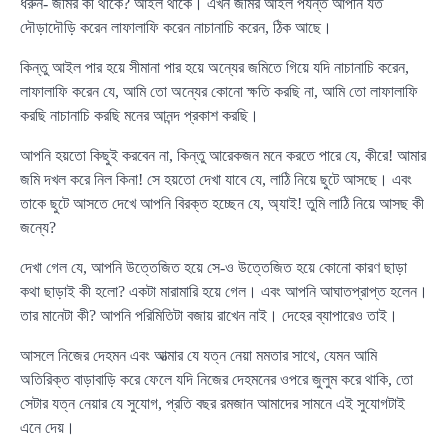
ধরুন- জমির কী থাকে? আইল থাকে। এখন জমির আইল পর্যন্ত আপনি যত
দৌড়াদৌড়ি করেন লাফালাফি করেন নাচানাচি করেন, ঠিক আছে।
কিন্তু আইল পার হয়ে সীমানা পার হয়ে অন্যের জমিতে গিয়ে যদি নাচানাচি করেন,
লাফালাফি করেন যে, আমি তো অন্যের কোনো ক্ষতি করছি না, আমি তো লাফালাফি
করছি নাচানাচি করছি মনের আনন্দ প্রকাশ করছি।
আপনি হয়তো কিছুই করবেন না, কিন্তু আরেকজন মনে করতে পারে যে, কীরে! আমার
জমি দখল করে নিল কিনা! সে হয়তো দেখা যাবে যে, লাঠি নিয়ে ছুটে আসছে। এবং
তাকে ছুটে আসতে দেখে আপনি বিরক্ত হচ্ছেন যে, অ্যাই! তুমি লাঠি নিয়ে আসছ কী
জন্যে?
দেখা গেল যে, আপনি উত্তেজিত হয়ে সে-ও উত্তেজিত হয়ে কোনো কারণ ছাড়া
কথা ছাড়াই কী হলো? একটা মারামারি হয়ে গেল। এবং আপনি আঘাতপ্রাপ্ত হলেন।
তার মানেটা কী? আপনি পরিমিতিটা বজায় রাখেন নাই। দেহের ব্যাপারেও তাই।
আসলে নিজের দেহমন এবং আত্মার যে যত্ন নেয়া মমতার সাথে, যেমন আমি
অতিরিক্ত বাড়াবাড়ি করে ফেলে যদি নিজের দেহমনের ওপরে জুলুম করে থাকি, তো
সেটার যত্ন নেয়ার যে সুযোগ, প্রতি বছর রমজান আমাদের সামনে এই সুযোগটাই
এনে দেয়।