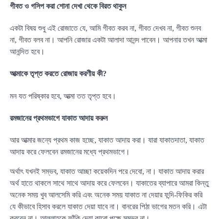
গীবত ও গসিপ করা শোনা দেখা থেকে বিরত থাকুন
একটা বিষয় শুধু এই রোজাতে যে, আমি গীবত করব না, গীবত দেখব না, গীবত শুনব
না, গীবত বলব না। আপনি রোজার একটা আলাদা আনন্দ পাবেন। আপনার তখন আত্মা
আনন্দিত হবে।
আত্মাকে তৃপ্ত করতে রোজায় করণীয় কী?
মন যত পরিষ্কার হবে, আত্মা তত তৃপ্ত হবে।
রমজানের প্রথমভাগে যাকাত আদায় করুন
আর আত্মার জন্যে প্রথম কাজ হচ্ছে, যাকাত আদায় করা। যারা যাকাতদাতা, যাকাত
আদায় করে ফেলবেন রমজানের মধ্যে প্রথমভাগে।
অর্থাৎ যখনই সম্ভব, যাকাত আচ্ছা কয়েকদিন পরে দেবো, না। যাকাত আদায় করার
অর্থ হাতে থাকলে সাথে সাথে আদায় করে ফেলবেন। যাকাতের ব্যাপারে আমরা কিন্তু
অনেক সময় খুব আলসেমি করি এবং অনেক সময় যাকাত না দেয়ার ফন্দি-ফিকির করি
যে কীভাবে হিসাব করলে যাকাত দেয়া যাবে না। বানরের পিঠা ভাগের মতন করি। এটা
করবেন না। আল্লাহকে ফাঁকি দেয়া কারো পক্ষে সম্ভব না।