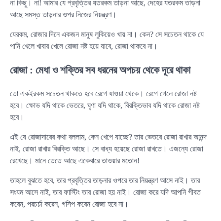
না কিছু। না! আমার যে প্রবৃত্তির যতরকম তাড়না আছে, দেহের যতরকম তাড়না
আছে সমস্ত তাড়নার ওপর নিজের নিয়ন্ত্রণ।
যেরকম, রোজার দিনে একজন মানুষ লুকিয়েও খায় না। কেন? সে সচেতন থাকে যে
পানি খেলে খাবার খেলে রোজা নষ্ট হয়ে যাবে, রোজা থাকবে না।
রোজা : মেধা ও শক্তির সব ধরনের অপচয় থেকে দূরে থাকা
তো একইরকম সচেতন থাকতে হবে রেগে যাওয়া থেকে। রেগে গেলে রোজা নষ্ট
হবে। ক্ষোভ যদি থাকে ভেতরে, ঘৃণা যদি থাকে, বিরক্তিভাব যদি থাকে রোজা নষ্ট
হবে।
এই যে রোজাদারের কথা বললাম, কেন খেপে যাচ্ছে? তার ভেতরে রোজা রাখার আনন্দ
নাই, রোজা রাখার বিরক্তি আছে। সে বাধ্য হয়েছে রোজা রাখতে। এজন্যে রোজা
রেখেছে। মানে তেতে আছে একেবারে তাওয়ার মতোন!
তাহলে বুঝতে হবে, তার প্রবৃত্তির তাড়নার ওপরে তার নিয়ন্ত্রণ আসে নাই। তার
সংযম আসে নাই, তার ফাস্টিং তার রোজা হয় নাই। রোজা করে যদি আপনি গীবত
করেন, পরচর্চা করেন, গসিপ করেন রোজা হবে না।