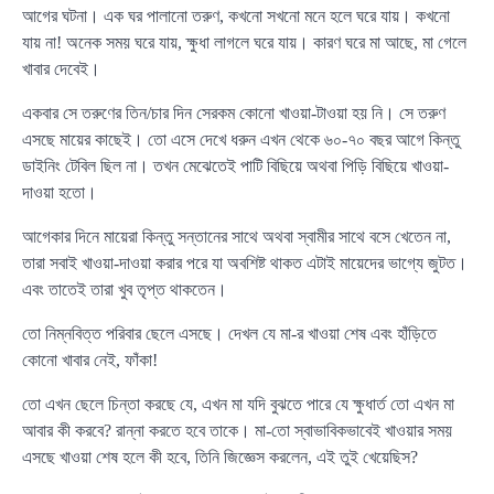
আগের ঘটনা। এক ঘর পালানো তরুণ, কখনো সখনো মনে হলে ঘরে যায়। কখনো
যায় না! অনেক সময় ঘরে যায়, ক্ষুধা লাগলে ঘরে যায়। কারণ ঘরে মা আছে, মা গেলে
খাবার দেবেই।
একবার সে তরুণের তিন/চার দিন সেরকম কোনো খাওয়া-টাওয়া হয় নি। সে তরুণ
এসছে মায়ের কাছেই। তো এসে দেখে ধরুন এখন থেকে ৬০-৭০ বছর আগে কিন্তু
ডাইনিং টেবিল ছিল না। তখন মেঝেতেই পাটি বিছিয়ে অথবা পিড়ি বিছিয়ে খাওয়া-
দাওয়া হতো।
আগেকার দিনে মায়েরা কিন্তু সন্তানের সাথে অথবা স্বামীর সাথে বসে খেতেন না,
তারা সবাই খাওয়া-দাওয়া করার পরে যা অবশিষ্ট থাকত এটাই মায়েদের ভাগ্যে জুটত।
এবং তাতেই তারা খুব তৃপ্ত থাকতেন।
তো নিম্নবিত্ত পরিবার ছেলে এসছে। দেখল যে মা-র খাওয়া শেষ এবং হাঁড়িতে
কোনো খাবার নেই, ফাঁকা!
তো এখন ছেলে চিন্তা করছে যে, এখন মা যদি বুঝতে পারে যে ক্ষুধার্ত তো এখন মা
আবার কী করবে? রান্না করতে হবে তাকে। মা-তো স্বাভাবিকভাবেই খাওয়ার সময়
এসছে খাওয়া শেষ হলে কী হবে, তিনি জিজ্ঞেস করলেন, এই তুই খেয়েছিস?