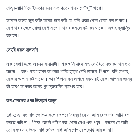
খেজুর-পানি দিয়ে ইফতার করব এবং রাতের খাবার মোটামুটি খাবো।
আসলে আমরা ভুল করি! আমরা মনে করি যে বেশি খাবার খেলে রোজা কম লাগবে।
বেশি খাবার খেলে রোজা বেশি লাগে। খাবার কমালে কষ্ট কম থাকে। অর্থাৎ ক্লান্তি
কম হয়।
সেহরি করুন সাদামাটা
এবং সেহরি হচ্ছে একদম সাদামাটা। গরু খাসি মাংস মাছ সেহরিতে যত কম খান তত
ভালো। কেন? কারণ তখন আপনার পানির তৃষ্ণা বেশি লাগবে, পিপাসা বেশি লাগবে,
রোজায় আপনি কষ্ট পাবেন। আর পিপাসা কম লাগলে সবসময়ই রোজা আপনার জন্যে
কী হবে? আপনার জন্যে খুব স্বাভাবিক ব্যাপার হবে।
রাগ-ক্ষোভের ওপর নিয়ন্ত্রণ আনুন
দুই হচ্ছে, যত রাগ ক্ষোভ-এগুলোর ওপরে নিয়ন্ত্রণ যে না আমি রোজাদার, আমি রাগ
করতে পারি না। গীবত পরচর্চা গসিপ করা শোনা দেখা এবং পড়া। বলবেন যে আমি
তো বলিও নাই শুনিও নাই দেখিও নাই আমি পেপারে পড়েছি আরকি, না।