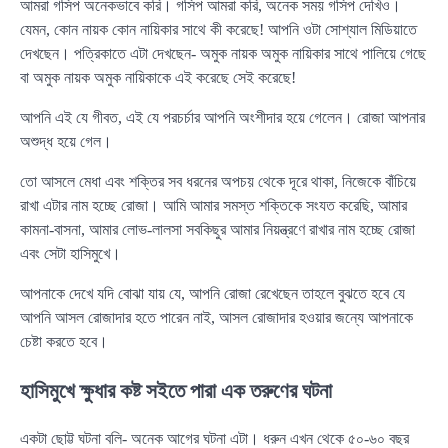
আমরা গসিপ অনেকভাবে করি। গসিপ আমরা করি, অনেক সময় গসিপ দেখিও।
যেমন, কোন নায়ক কোন নায়িকার সাথে কী করেছে! আপনি ওটা সোশ্যাল মিডিয়াতে
দেখছেন। পত্রিকাতে এটা দেখছেন- অমুক নায়ক অমুক নায়িকার সাথে পালিয়ে গেছে
বা অমুক নায়ক অমুক নায়িকাকে এই করেছে সেই করেছে!
আপনি এই যে গীবত, এই যে পরচর্চার আপনি অংশীদার হয়ে গেলেন। রোজা আপনার
অশুদ্ধ হয়ে গেল।
তো আসলে মেধা এবং শক্তির সব ধরনের অপচয় থেকে দূরে থাকা, নিজেকে বাঁচিয়ে
রাখা এটার নাম হচ্ছে রোজা। আমি আমার সমস্ত শক্তিকে সংযত করেছি, আমার
কামনা-বাসনা, আমার লোভ-লালসা সবকিছুর আমার নিয়ন্ত্রণে রাখার নাম হচ্ছে রোজা
এবং সেটা হাসিমুখে।
আপনাকে দেখে যদি বোঝা যায় যে, আপনি রোজা রেখেছেন তাহলে বুঝতে হবে যে
আপনি আসল রোজাদার হতে পারেন নাই, আসল রোজাদার হওয়ার জন্যে আপনাকে
চেষ্টা করতে হবে।
হাসিমুখে ক্ষুধার কষ্ট সইতে পারা এক তরুণের ঘটনা
একটা ছোট্ট ঘটনা বলি- অনেক আগের ঘটনা এটা। ধরুন এখন থেকে ৫০-৬০ বছর