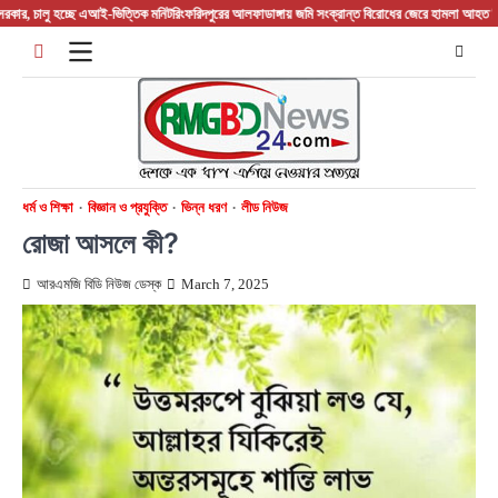
Skip
 এআই-ভিত্তিক মনিটরিং
ফরিদপুরের আলফাডাঙ্গায় জমি সংক্রান্ত বিরোধের জেরে হামলা আহত তিন
হোয়াটসঅ্যাপ ট
to
content
ধর্ম ও শিক্ষা
বিজ্ঞান ও প্রযুক্তি
ভিন্ন ধরণ
লীড নিউজ
রোজা আসলে কী?
আরএমজি বিডি নিউজ ডেস্ক
March 7, 2025