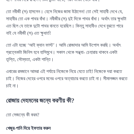
তো নবীজী (স) হাসলেন। হেসে নিজের জামা উঠালেন! তো সেই সাহাবী দেখে যে,
সাহাবীর তো এক পাথর বাঁধা। নবীজীর (স) দুই দিকে পাথর বাঁধা। অর্থাৎ তার ক্ষুধাটা
এত ছিল যে তাকে দুটো পাথর বানতে হয়েছিল। কিন্তু সাহাবীও দেখে বুঝতে পারে
নাই যে নবীজী (স) এত ক্ষুধার্ত!
তো এটা হচ্ছে ‘আই ক্যান ফাস্ট’। আমি রোজাদার আমি উপোস করছি। অর্থাৎ
প্রত্যেকটা জিনিস হবে হাসিমুখে। সকাল থেকে সন্ধ্যা- চেহারায় থাকবে একটা
তৃপ্তি, সৌম্যতা, একটা শান্তি।
এবারের রমজানে আমরা এই পর্যায়ে নিজেকে নিয়ে যেতে চাই! নিজেকে দয়া করতে
চাই। নিজের দেহের ওপরে মনের ওপরে অত্যাচার করতে চাই না। সীমালঙ্ঘন করতে
চাই না।
রোজায় দেহমনের জন্যে করণীয় কী?
তো সেজন্যে কী করব?
খেজুর-পানি দিয়ে ইফতার করুন