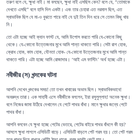
তরুণ বলে যে, ক্ষুধা নাই। মা বলছেন, ক্ষুধা নাই এসছিস কেন? বলে যে, “তোমাকে
দেখতে এসছি” বলে হাসি দিল একটা। এবং তার চেহারা এত নরমাল ছিল, এত
স্বাভাবিক ছিল যে মা-ও বুঝতে পারে নাই যে দুই তিন দিন ধরে সে তেমন কিছু খায়
নি।
তো এটা হচ্ছে আই ক্যান ফাস্ট যে, আমি উপোস করতে পারি যে-কোনো কিছু
থেকে। যে-কোনো উত্তেজনার মুখে আমি শান্ত থাকতে পারি। সেটা রাগ হোক,
ক্রোধ হোক, কাম হোক, যৌনতা হোক- যে-কোনো উত্তেজনার মুখে আমি শান্ত
থাকতে পারি। এটা হচ্ছে আমি রোজাদার। ‘আই এম ফাস্টিং’ অর্থ হচ্ছে এটা।
নবীজীর (স) খন্দকের ঘটনা
আপনি দেখেন খন্দকের সময়! তো তখন খাবারের অভাব ছিল। স্বাভাবিকভাবে!
অবরুদ্ধ তারা। এক সাহাবী এসে নবীজীকে বললেন, ইয়া রসুলুল্লাহ! অনেক ক্ষুধা।
বলে নিজের জামা উঠিয়ে দেখালেন যে পেটে পাথর বাঁধা। মানে ক্ষুধার জন্যে পেটে
পাথর বাঁধা।
আপনি বলবেন যে ক্ষুধা হচ্ছে পেটের ভেতরে, পেটের বাইরে পাথর বাঁধলে কী হয়?
আসলে ক্ষুধা লাগলে এসিডিটি বাড়ে। এসিডিটি বাড়লে পেট গরম হয়। তো পেট গরম
হলে পাথর দিয়ে রাখলে পেটটা ঠান্ডা থাকে, গরম ভাবটা কেটে যায়।