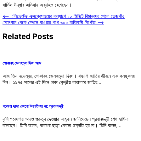
সার্ভিস উদ্ধার অভিযান অব্যাহত রেখেছেন।
Post
⟵
এলিভেটেড এক্সপ্রেসওয়ের কল্যাণে ১০ মিনিটে বিমানবন্দর থেকে তেজগাঁও
সেনেগাল থেকে স্পেনে যাওয়ার পথে ৩০০ অভিবাসী নিখোঁজ
⟶
navigation
Related Posts
শোকাবহ জেলহত্যা দিবস আজ
আজ তিন নভেম্বর, শোকাবহ জেলহত্যা দিবস। বাঙালি জাতির জীবনে এক কলঙ্কময়
দিন। ১৯৭৫ সালের এই দিনে ঢাকা কেন্দ্রীয় কারাগারে জাতির…
গবেষণা ছাড়া কোনো উন্নতি হয় না: প্রধানমন্ত্রী
কৃষি গবেষণায় আরও গুরুত্ব দেওয়ার আহ্বান জানিয়েছেন প্রধানমন্ত্রী শেখ হাসিনা
বলেছেন। তিনি বলেন, গবেষণা ছাড়া কোনো উন্নতি হয় না। তিনি বলেন,…