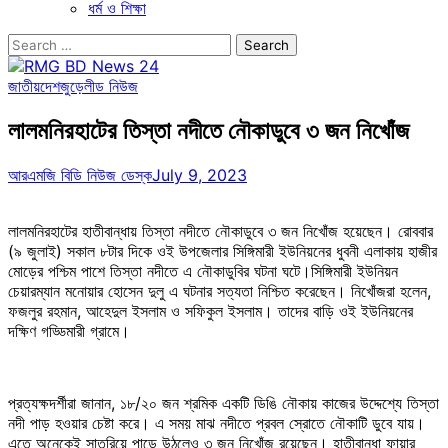
ধর্ম ও শিক্ষা
Search
for:
জাতীয়
দেশজুড়ে
লীড নিউজ
লালমনিরহাটের তিস্তা নদীতে নৌকাডুবে ৩ জন নিখোঁজ
আরএমজি বিডি নিউজ ডেস্ক
July 9, 2023
লালমনিরহাটের হাতীবান্ধায় তিস্তা নদীতে নৌকাডুবে ৩ জন নিখোঁজ হয়েছেন। রোববার
(৯ জুলাই) সকাল ৮টার দিকে ওই উপজেলার সিঙ্গিমারী ইউনিয়নের ধুবনী এলাকায় হাজীর
মোড়ের পশ্চিম পাশে তিস্তা নদীতে এ নৌকাডুবির ঘটনা ঘটে।সিঙ্গিমারী ইউনিয়ন
চেয়ারম্যান মনোয়ার হোসেন দুলু এ ঘটনার সত্যতা নিশ্চিত করেছেন। নিখোঁজরা হলেন,
ফজলুর রহমান, আহেদুল ইসলাম ও সফিকুল ইসলাম। তাদের বাড়ি ওই ইউনিয়নের
দক্ষিণ গড্ডিমারী গ্রামে।
প্রত্যক্ষদর্শীরা জানান, ১৮/২০ জন শ্রমিক একটি ডিঙি নৌকায় কাজের উদ্দেশ্যে তিস্তা
নদী পাড় হওয়ার চেষ্টা করে। এ সময় মাঝ নদীতে প্রবল স্রোতে নৌকাটি ডুবে যায়।
এতে অনেকেই সাতরিয়ে পাড়ে উঠলেও ৩ জন নিখোঁজ রয়েছেন। হাতীবান্ধা ফায়ার