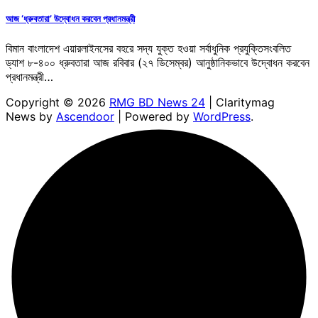
আজ ‘ধ্রুবতারা’ উদ্বোধন করবেন প্রধানমন্ত্রী
বিমান বাংলাদেশ এয়ারলাইনসের বহরে সদ্য যুক্ত হওয়া সর্বাধুনিক প্রযুক্তিসংবলিত
ড্যাশ ৮-৪০০ ধ্রুবতারা আজ রবিবার (২৭ ডিসেম্বর) আনুষ্ঠানিকভাবে উদ্বোধন করবেন
প্রধানমন্ত্রী…
Copyright © 2026
RMG BD News 24
| Claritymag
News by
Ascendoor
| Powered by
WordPress
.