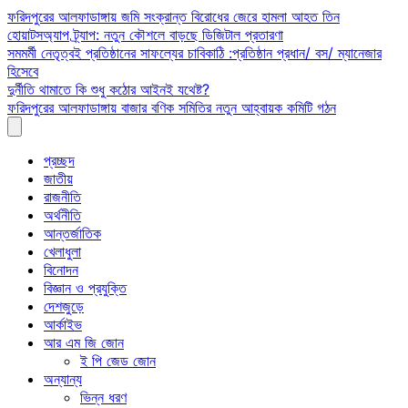
Skip
ফরিদপুরের আলফাডাঙ্গায় জমি সংক্রান্ত বিরোধের জেরে হামলা আহত তিন
to
হোয়াটসঅ্যাপ ট্র্যাপ: নতুন কৌশলে বাড়ছে ডিজিটাল প্রতারণা
content
সমমর্মী নেতৃত্বই প্রতিষ্ঠানের সাফল্যের চাবিকাঠি :প্রতিষ্ঠান প্রধান/ বস/ ম্যানেজার
হিসেবে
দুর্নীতি থামাতে কি শুধু কঠোর আইনই যথেষ্ট?
ফরিদপুরের আলফাডাঙ্গায় বাজার বণিক সমিতির নতুন আহ্বায়ক কমিটি গঠন
প্রচ্ছদ
জাতীয়
রাজনীতি
অর্থনীতি
আন্তর্জাতিক
খেলাধুলা
বিনোদন
বিজ্ঞান ও প্রযুক্তি
দেশজুড়ে
আর্কাইভ
আর এম জি জোন
ই পি জেড জোন
অন্যান্য
ভিন্ন ধরণ