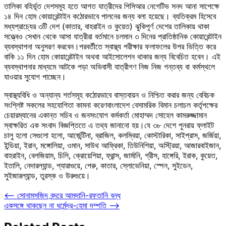
তালিকা বহির্ভূত দেশসমূহ হতে আগত যাত্রীদের পিসিআর নেগেটিভ সনদ আনা সাপেক্ষে
১৪ দিন হোম কোয়ারেন্টাইন কঠোরভাবে পালনের জন্য বলা হয়েছে। ব্যতিক্রম হিসেবে
মধ্যপ্রাচ্যের ৩টি দেশ (কাতার, বাহরাইন ও কুয়েত) ঝুকিপূর্ণ দেশের তালিকায় থাকা
সত্ত্বেও সেখান থেকে আসা যাত্রীরা বর্তমানে চলমান ৩ দিনের প্রাতিষ্ঠানিক কোয়ারেন্টাইন
ব্যবস্থাপনা অনুসরণ করবেন।পরবর্তীতে স্বাস্থ্য পরীক্ষার ফলাফলের উপর ভিত্তি করে
বাকি ১১ দিন হোম কোয়ারেন্টাইন অথবা আইসোলেশন থাকার জন্য বিবেচিত হবেন। এই
ব্যবস্থাপনার মাধ্যমে আটকে পড়া অভিবাসী যাত্রীগণ নিজ নিজ গন্তব্য বা কর্মস্থলে
যাওয়ার সুযোগ পাচ্ছেন।
স্বাস্থ্যবিধি ও অন্যান্য শর্তসমূহ কঠোরভাবে বাস্তবায়ন ও নিশ্চিত করার জন্য বেবিচক
সংশ্লিষ্ট সকলের সহযোগিতা কামনা করেণবাংলাদেশ বেসামরিক বিমান চলাচল কর্তৃপক্ষের
চেয়ারম্যানের একান্ত সচিব ও জনসংযোগ কর্মকর্তা মোহাম্মদ সোহেল কামরুজ্জামান
স্বাক্ষরিত এক সংবাদ বিজ্ঞপ্তিতে এ তথ্য জানানো হয়।যে ৩৮ দেশে পুনরায় ফ্লাইট
চালু হলো সেগুলো হলো, আর্জেন্টিনা, ব্রাজিল, কলম্বিয়া, কোস্টারিকা, সাইপ্রাস, জর্জিয়া,
ইন্ডিয়া, ইরান, মঙ্গোলিয়া, ওমান, সাউথ আফ্রিকা, তিউনিশিয়া, অস্ট্রিয়া, আজারবাইজান,
বাহরাইন, বেলজিয়াম, চিলি, ক্রোয়েশিয়া, ফ্রান্স, জার্মানি, গ্রীস, হাঙ্গেরি, ইরাক, কুয়েত,
ইতালি, নেদারল্যান্ড, প্যারাগুয়ে, পেরু, কাতার, স্লোভেনিয়া, স্পেন, সুইডেন,
সুইজারল্যান্ড, তুরস্ক ও উরুগুয়ে।
Post
⟵
সোনামসজিদ বন্দরে আমদানি-রফতানি বন্ধ
একসঙ্গে থাকছেন না ধর্মেন্দ্র-হেমা দম্পতি
⟶
navigation