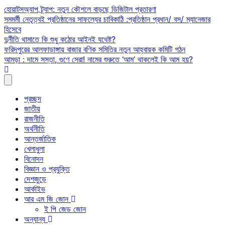
Skip
হোয়াটসঅ্যাপ ট্র্যাপ: নতুন কৌশলে বাড়ছে ডিজিটাল প্রতারণা
to
সমমর্মী নেতৃত্বই প্রতিষ্ঠানের সাফল্যের চাবিকাঠি :প্রতিষ্ঠান প্রধান/ বস/ ম্যানেজার
content
হিসেবে
দুর্নীতি থামাতে কি শুধু কঠোর আইনই যথেষ্ট?
ফরিদপুরের আলফাডাঙ্গায় বাজার বণিক সমিতির নতুন আহ্বায়ক কমিটি গঠন
আমড়া : দামে সস্তা, গুণে সেরা! নামের শুরুতে ‘আম’ থাকলেই কি আম হয়?
প্রচ্ছদ
জাতীয়
রাজনীতি
অর্থনীতি
আন্তর্জাতিক
খেলাধুলা
বিনোদন
বিজ্ঞান ও প্রযুক্তি
দেশজুড়ে
আর্কাইভ
আর এম জি জোন
ই পি জেড জোন
অন্যান্য