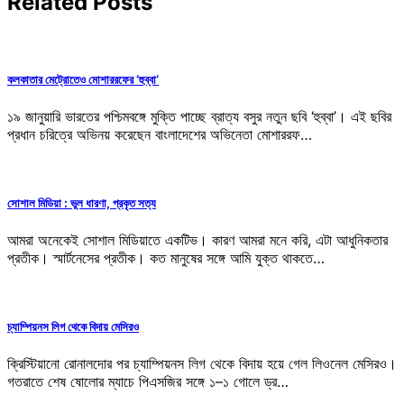
Related Posts
কলকাতার মেট্রোতেও মোশাররফের ‘হুব্বা’
১৯ জানুয়ারি ভারতের পশ্চিমবঙ্গে মুক্তি পাচ্ছে ব্রাত্য বসুর নতুন ছবি ‘হুব্বা’। এই ছবির
প্রধান চরিত্রে অভিনয় করেছেন বাংলাদেশের অভিনেতা মোশাররফ…
সোশাল মিডিয়া : ভুল ধারণা, প্রকৃত সত্য
আমরা অনেকেই সোশাল মিডিয়াতে একটিভ। কারণ আমরা মনে করি, এটা আধুনিকতার
প্রতীক। স্মার্টনেসের প্রতীক। কত মানুষের সঙ্গে আমি যুক্ত থাকতে…
চ্যাম্পিয়নস লিগ থেকে বিদায় মেসিরও
ক্রিস্টিয়ানো রোনালদোর পর চ্যাম্পিয়নস লিগ থেকে বিদায় হয়ে গেল লিওনেল মেসিরও।
গতরাতে শেষ ষোলোর ম্যাচে পিএসজির সঙ্গে ১–১ গোলে ড্র…