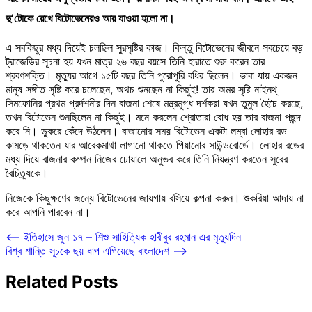
দু’টোকে রেখে বিটোভেনেরও আর যাওয়া হলো না।
এ সবকিছুর মধ্য দিয়েই চলছিল সুরসৃষ্টির কাজ। কিন্তু বিটোভেনের জীবনে সবচেয়ে বড়
ট্রাজেডির সূচনা হয় যখন মাত্র ২৬ বছর বয়সে তিনি হারাতে শুরু করেন তার
শ্রবণশক্তি। মৃত্যুর আগে ১৫টি বছর তিনি পুরোপুরি বধির ছিলেন। ভাবা যায় একজন
মানুষ সঙ্গীত সৃষ্টি করে চলেছেন, অথচ শুনছেন না কিছুই! তার অমর সৃষ্টি নাইনথ্‌
সিমফোনির প্রথম প্রর্দশনীর দিন বাজনা শেষে মন্ত্রমুগ্ধ দর্শকরা যখন তুমুল হৈচৈ করছে,
তখন বিটোভেন শুনছিলেন না কিছুই। মনে করলেন শ্রোতারা বোধ হয় তার বাজনা পছন্দ
করে নি। ডুকরে কেঁদে উঠলেন। বাজানোর সময় বিটোভেন একটা লম্বা লোহার রড
কামড়ে থাকতেন যার আরেকমাথা লাগানো থাকতে পিয়ানোর সাউন্ডবোর্ডে। লোহার রডের
মধ্য দিয়ে বাজনার কম্পন নিজের চোয়ালে অনুভব করে তিনি নিয়ন্ত্রণ করতেন সুরের
বৈচিত্র্যকে।
নিজেকে কিছুক্ষণের জন্যে বিটোভেনের জায়গায় বসিয়ে কল্পনা করুন। শুকরিয়া আদায় না
করে আপনি পারবেন না।
Post
⟵
ইতিহাসে জুন ১৭ – শিশু সাহিত্যিক হাবীবুর রহমান এর মৃত্যুদিন
বিশ্ব শান্তি সূচকে ছয় ধাপ এগিয়েছে বাংলাদেশ
⟶
navigation
Related Posts