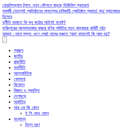
Skip
হোয়াটসঅ্যাপ ট্র্যাপ: নতুন কৌশলে বাড়ছে ডিজিটাল প্রতারণা
to
সমমর্মী নেতৃত্বই প্রতিষ্ঠানের সাফল্যের চাবিকাঠি :প্রতিষ্ঠান প্রধান/ বস/ ম্যানেজার
content
হিসেবে
দুর্নীতি থামাতে কি শুধু কঠোর আইনই যথেষ্ট?
ফরিদপুরের আলফাডাঙ্গায় বাজার বণিক সমিতির নতুন আহ্বায়ক কমিটি গঠন
আমড়া : দামে সস্তা, গুণে সেরা! নামের শুরুতে ‘আম’ থাকলেই কি আম হয়?
প্রচ্ছদ
জাতীয়
রাজনীতি
অর্থনীতি
আন্তর্জাতিক
খেলাধুলা
বিনোদন
বিজ্ঞান ও প্রযুক্তি
দেশজুড়ে
আর্কাইভ
আর এম জি জোন
ই পি জেড জোন
অন্যান্য
ভিন্ন ধরণ