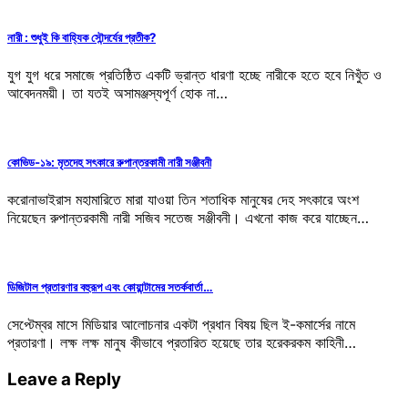
নারী : শুধুই কি বাহ্যিক সৌন্দর্যের প্রতীক?
যুগ যুগ ধরে সমাজে প্রতিষ্ঠিত একটি ভ্রান্ত ধারণা হচ্ছে নারীকে হতে হবে নিখুঁত ও
আবেদনময়ী। তা যতই অসামঞ্জস্যপূর্ণ হোক না…
কোভিড-১৯: মৃতদেহ সৎকারে রুপান্তরকামী নারী সঞ্জীবনী
করোনাভাইরাস মহামারিতে মারা যাওয়া তিন শতাধিক মানুষের দেহ সৎকারে অংশ
নিয়েছেন রুপান্তরকামী নারী সজিব সতেজ সঞ্জীবনী। এখনো কাজ করে যাচ্ছেন…
ডিজিটাল প্রতারণার বহুরূপ এবং কোয়ান্টামের সতর্কবার্তা…
সেপ্টেম্বর মাসে মিডিয়ার আলোচনার একটা প্রধান বিষয় ছিল ই-কমার্সের নামে
প্রতারণা। লক্ষ লক্ষ মানুষ কীভাবে প্রতারিত হয়েছে তার হরেকরকম কাহিনী…
Leave a Reply