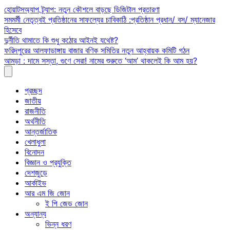
Skip
হোয়াটসঅ্যাপ ট্র্যাপ: নতুন কৌশলে বাড়ছে ডিজিটাল প্রতারণা
to
সমমর্মী নেতৃত্বই প্রতিষ্ঠানের সাফল্যের চাবিকাঠি :প্রতিষ্ঠান প্রধান/ বস/ ম্যানেজার
content
হিসেবে
দুর্নীতি থামাতে কি শুধু কঠোর আইনই যথেষ্ট?
ফরিদপুরের আলফাডাঙ্গায় বাজার বণিক সমিতির নতুন আহ্বায়ক কমিটি গঠন
আমড়া : দামে সস্তা, গুণে সেরা! নামের শুরুতে ‘আম’ থাকলেই কি আম হয়?
প্রচ্ছদ
জাতীয়
রাজনীতি
অর্থনীতি
আন্তর্জাতিক
খেলাধুলা
বিনোদন
বিজ্ঞান ও প্রযুক্তি
দেশজুড়ে
আর্কাইভ
আর এম জি জোন
ই পি জেড জোন
অন্যান্য
ভিন্ন ধরণ