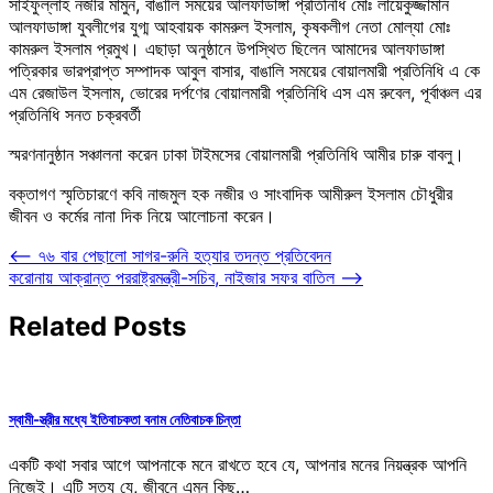
সাইফুল্লাহ নজীর মামুন, বাঙালি সময়ের আলফাডাঙ্গা প্রতিনিধি মোঃ লায়েকুজ্জামান
আলফাডাঙ্গা যুবলীগের যুগ্ম আহবায়ক কামরুল ইসলাম, কৃষকলীগ নেতা মোল্যা মোঃ
কামরুল ইসলাম প্রমুখ। এছাড়া অনুষ্ঠানে উপস্থিত ছিলেন আমাদের আলফাডাঙ্গা
পত্রিকার ভারপ্রাপ্ত সম্পাদক আবুল বাসার, বাঙালি সময়ের বোয়ালমারী প্রতিনিধি এ কে
এম রেজাউল ইসলাম, ভোরের দর্পণের বোয়ালমারী প্রতিনিধি এস এম রুবেল, পূর্বাঞ্চল এর
প্রতিনিধি সনত চক্রবর্তী
স্মরণনানুষ্ঠান সঞ্চালনা করেন ঢাকা টাইমসের বোয়ালমারী প্রতিনিধি আমীর চারু বাবলু।
বক্তাগণ স্মৃতিচারণে কবি নাজমুল হক নজীর ও সাংবাদিক আমীরুল ইসলাম চৌধুরীর
জীবন ও কর্মের নানা দিক নিয়ে আলোচনা করেন।
Post
⟵
৭৬ বার পেছালো সাগর-রুনি হত্যার তদন্ত প্রতিবেদন
করোনায় আক্রান্ত পররাষ্ট্রমন্ত্রী-সচিব, নাইজার সফর বাতিল
⟶
navigation
Related Posts
স্বামী-স্ত্রীর মধ্যে ইতিবাচকতা বনাম নেতিবাচক চিন্তা
একটি কথা সবার আগে আপনাকে মনে রাখতে হবে যে, আপনার মনের নিয়ন্ত্রক আপনি
নিজেই। এটি সত্য যে, জীবনে এমন কিছু…