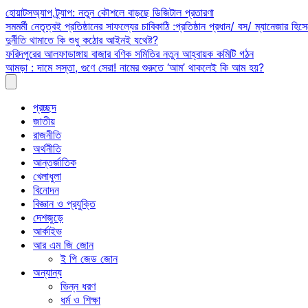
Skip
হোয়াটসঅ্যাপ ট্র্যাপ: নতুন কৌশলে বাড়ছে ডিজিটাল প্রতারণা
to
সমমর্মী নেতৃত্বই প্রতিষ্ঠানের সাফল্যের চাবিকাঠি :প্রতিষ্ঠান প্রধান/ বস/ ম্যানেজার হিসে
content
দুর্নীতি থামাতে কি শুধু কঠোর আইনই যথেষ্ট?
ফরিদপুরের আলফাডাঙ্গায় বাজার বণিক সমিতির নতুন আহ্বায়ক কমিটি গঠন
আমড়া : দামে সস্তা, গুণে সেরা! নামের শুরুতে ‘আম’ থাকলেই কি আম হয়?
প্রচ্ছদ
জাতীয়
রাজনীতি
অর্থনীতি
আন্তর্জাতিক
খেলাধুলা
বিনোদন
বিজ্ঞান ও প্রযুক্তি
দেশজুড়ে
আর্কাইভ
আর এম জি জোন
ই পি জেড জোন
অন্যান্য
ভিন্ন ধরণ
ধর্ম ও শিক্ষা