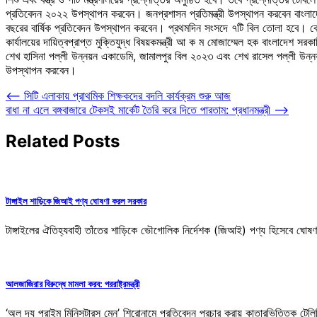
প্রতিবেদন ২০২২ উপস্থাপন করবেন। জনপ্রশাসন প্রতিমন্ত্রী উপস্থাপন করবেন বাংলাদেশ 
বছরের বার্ষিক প্রতিবেদন উপস্থাপন করবেন। প্রথমদিন সংসদে ৭টি বিল তোলা হবে। বেসাম
কার্যালয়ের দায়িত্বপ্রাপ্ত মুক্তিযুদ্ধ বিষয়কমন্ত্রী আ ক ম মোজাম্মেল হক বাংলাদেশ সর
শেখ হাসিনা পল্লী উন্নয়ন একাডেমি, জামালপুর বিল ২০২৩ এবং শেখ রাসেল পল্লী উন্নয়ন
উপস্থাপন করবেন।
Post
⟵
সিটি এলাকায় প্রাথমিক শিক্ষকদের বদলি কার্যক্রম শুরু আজ
বাধা না এলে বঙ্গবাজারে টেকসই মার্কেট তৈরি করে দিতে পারতাম: প্রধানমন্ত্রী
⟶
navigation
Related Posts
টাঙ্গাইল শাড়িকে জিআই পণ্য ঘোষণা করল সরকার
টাঙ্গাইলের ঐতিহ্যবাহী তাঁতের শাড়িকে ভৌগোলিক নির্দেশক (জিআই) পণ্য হিসেবে ঘোষণা ক
আলজাজিরার বিরুদ্ধে মামলা করব: পররাষ্ট্রমন্ত্রী
‘অল দ্য প্রাইম মিনিসটারস মেন’ শিরোনামে প্রতিবেদন প্রচার করায় কাতারভিত্তিক টেলিভ