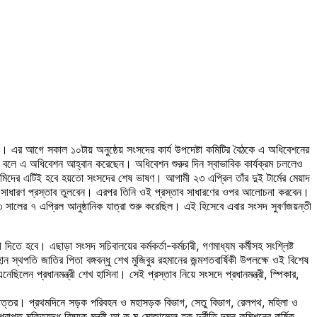
এর আগে সকাল ১০টায় অনুষ্ঠেয় সংসদের কার্য উপদেষ্টা কমিটির বৈঠকে এ অধিবেশনের
ষমতা বলে এ অধিবেশন আহ্বান করেছেন। অধিবেশন শুরুর দিন স্বাভাবিক কার্যক্রম চললেও
 হামিদের এটিই হবে হয়তো সংসদের শেষ ভাষণ। আগামী ২৩ এপ্রিল তাঁর দুই টার্মের মেয়াদ
ধিতে সাধারণ প্রস্তাব তুলবেন। এরপর তিনি ওই প্রস্তাব সাধারণের ওপর আলোচনা করবেন।
ালের ৭ এপ্রিল আনুষ্ঠানিক যাত্রা শুরু করেছিল। এই হিসেবে এবার সংসদ সুবর্ণজয়ন্তী
 হবে। এছাড়া সংসদ সচিবালয়ের কর্মকর্তা-কর্মচারী, গণমাধ্যম কর্মীসহ সংশ্লিষ্ট
থপতি জাতির পিতা বঙ্গবন্ধু শেখ মুজিবুর রহমানের জন্মশতবার্ষিকী উপলক্ষে ওই বিশেষ
িলেন প্রধানমন্ত্রী শেখ হাসিনা। সেই প্রস্তাব নিয়ে সংসদে প্রধানমন্ত্রী, স্পিকার,
্নোত্তর। প্রথমদিনে সড়ক পরিবহন ও মহাসড়ক বিভাগ, সেতু বিভাগ, রেলপথ, মহিলা ও
াপ্ত মুক্তিযুদ্ধ বিষয়ক মন্ত্রী আ ক ম মোজাম্মেল হক দুর্নীতি দমন কমিশনের বার্ষিক