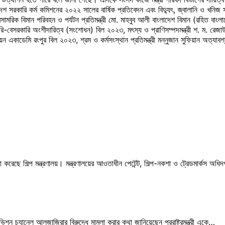
সরকারি কর্ম কমিশনের ২০২২ সালের বার্ষিক প্রতিবেদন এবং বিদ্যুৎ, জ্বালানি ও খনিজ সম
রিক বিমান পরিবহন ও পর্যটন প্রতিমন্ত্রী মো. মাহবুব আলী বাংলাদেশ বিমান (রহিত বাংলা
কারি-বেসরকারি অংশীদারিত্ব (সংশোধন) বিল ২০২৩, মৎস্য ও প্রাণিসম্পদমন্ত্রী শ. ম. রেজাউল 
 একাডেমি রংপুর বিল ২০২৩, শ্রম ও কর্মসংস্থান প্রতিমন্ত্রী মন্নুজান সুফিয়ান অত্যাব
রেছে শিল্প মন্ত্রণালয়। মন্ত্রণালয়ের আওতাধীন পেটেন্ট, শিল্প-নকশা ও ট্রেডমার্কস অধ
িশন চ্যানেল আলজাজিরার বিরুদ্ধে মামলা করার কথা জানিয়েছেন পররাষ্ট্রমন্ত্রী একে…