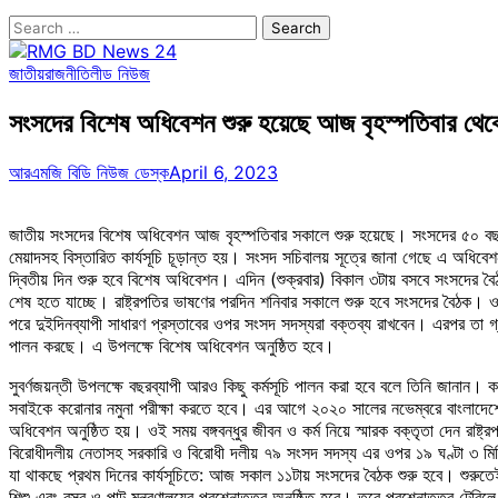
Search
for:
জাতীয়
রাজনীতি
লীড নিউজ
সংসদের বিশেষ অধিবেশন শুরু হয়েছে আজ বৃহস্পতিবার থেক
আরএমজি বিডি নিউজ ডেস্ক
April 6, 2023
জাতীয় সংসদের বিশেষ অধিবেশন আজ বৃহস্পতিবার সকালে শুরু হয়েছে। সংসদের ৫০ বছর 
মেয়াদসহ বিস্তারিত কার্যসূচি চূড়ান্ত হয়। সংসদ সচিবালয় সূত্রে জানা গেছে এ অধি
দ্বিতীয় দিন শুরু হবে বিশেষ অধিবেশন। এদিন (শুক্রবার) বিকাল ৩টায় বসবে সংসদের বৈ
শেষ হতে যাচ্ছে। রাষ্ট্রপতির ভাষণের পরদিন শনিবার সকালে শুরু হবে সংসদের বৈঠক। ও
পরে দুইদিনব্যাপী সাধারণ প্রস্তাবের ওপর সংসদ সদস্যরা বক্তব্য রাখবেন। এরপর তা গ
পালন করছে। এ উপলক্ষে বিশেষ অধিবেশন অনুষ্ঠিত হবে।
সুবর্ণজয়ন্তী উপলক্ষে বছরব্যাপী আরও কিছু কর্মসূচি পালন করা হবে বলে তিনি জানান। 
সবাইকে করোনার নমুনা পরীক্ষা করতে হবে। এর আগে ২০২০ সালের নভেম্বরে বাংলাদেশের স
অধিবেশন অনুষ্ঠিত হয়। ওই সময় বঙ্গবন্ধুর জীবন ও কর্ম নিয়ে স্মারক বক্তৃতা দেন রাষ
বিরোধীদলীয় নেতাসহ সরকারি ও বিরোধী দলীয় ৭৯ সংসদ সদস্য এর ওপর ১৯ ঘণ্টা ৩ মি
যা থাকছে প্রথম দিনের কার্যসূচিতে: আজ সকাল ১১টায় সংসদের বৈঠক শুরু হবে। শুরুত
শিশু এবং বস্ত্র ও পাট মন্ত্রণালয়ের প্রশ্নোত্তর অনুষ্ঠিত হবে। তবে প্রশ্নোত্তর টেবি