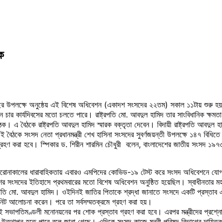
ে
উপলক্ষে অনুষ্ঠেয় এই বিশেষ অধিবেশন (একাদশ সংসদের ২২তম) সকাল ১১টায় শুরু হয়। 
বেশন চার কার্যদিবসের মতো চলতে পারে। রাষ্ট্রপতি মো. আবদুল হামিদ তার সাংবিধানিক ক্
ঠক। এ বৈঠকে রাষ্ট্রপতি আবদুল হামিদ স্মারক বক্তৃতা দেবেন। বিদায়ী রাষ্ট্রপতি আবদুল
ই বৈঠকে সংসদ নেতা প্রধানমন্ত্রী শেখ হাসিনা সংসদের সুবর্ণজয়ন্তী উপলক্ষে ১৪৭ বি
্রহণ করা হবে। স্পিকার ড. শিরীন শারমিন চৌধুরী বলেন, বাংলাদেশের জাতীয় সংসদ ১৯৭৩ স
করোনাকালের ধারাবাহিকতায় এবারও এমপিদের কোভিড-১৯ টেস্ট করে সংসদ অধিবেশনে যোগ দিতে
ংসদের ইতিহাসে প্রথমবারের মতো বিশেষ অধিবেশন অনুষ্ঠিত হয়েছিল। স্বাধীনতার মহান স্
্ট্রপতি মো. আবদুল হামিদ। ওইদিনই জাতির পিতাকে শ্রদ্ধা জানাতে সংসদে একটি প্রস্তাব এনেছ
নিট আলোচনা করেন। পরে তা সর্বসম্মতক্রমে গ্রহণ করা হয়।
েই সভাপতিমণ্ডলী মনোনয়নের পর শোক প্রস্তাব গ্রহণ করা হবে। এরপর মন্ত্রীদের প্রশ
লে উত্থাপন হতে পারে বলে জানা গেছে। এদিকে সংসদ কাজে মন্ত্রী পরিষদ বিভাগের দায়িত্বপ্র