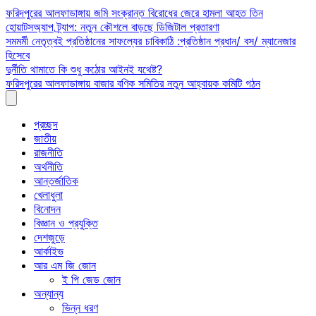
Skip
ফরিদপুরের আলফাডাঙ্গায় জমি সংক্রান্ত বিরোধের জেরে হামলা আহত তিন
to
হোয়াটসঅ্যাপ ট্র্যাপ: নতুন কৌশলে বাড়ছে ডিজিটাল প্রতারণা
content
সমমর্মী নেতৃত্বই প্রতিষ্ঠানের সাফল্যের চাবিকাঠি :প্রতিষ্ঠান প্রধান/ বস/ ম্যানেজার
হিসেবে
দুর্নীতি থামাতে কি শুধু কঠোর আইনই যথেষ্ট?
ফরিদপুরের আলফাডাঙ্গায় বাজার বণিক সমিতির নতুন আহ্বায়ক কমিটি গঠন
প্রচ্ছদ
জাতীয়
রাজনীতি
অর্থনীতি
আন্তর্জাতিক
খেলাধুলা
বিনোদন
বিজ্ঞান ও প্রযুক্তি
দেশজুড়ে
আর্কাইভ
আর এম জি জোন
ই পি জেড জোন
অন্যান্য
ভিন্ন ধরণ