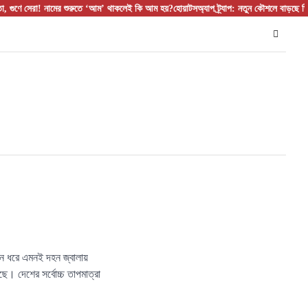
ে সেরা! নামের শুরুতে ‘আম’ থাকলেই কি আম হয়?
হোয়াটসঅ্যাপ ট্র্যাপ: নতুন কৌশলে বাড়ছে ডিজিটাল 
িন ধরে এমনই দহন জ্বালায়
ছে। দেশের সর্বোচ্চ তাপমাত্রা