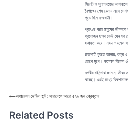
সিলেট ও সুনামগঞ্জের আশপাশে 
বৈশাখের শেষ বেলায় এসে দেশজ
পুড়ে ছিল রাজধানী।
প্রচণ্ড গরম মানুষের জীবনকে ক
প্রয়োজন ছাড়া কেউ যেন ঘর থেক
সহায়তা করে। এমন গরমেও ক্ষত
রাজশাহী ব্যুরো জানায়, শুক্র 
চোখে-মুখে। গতকাল বিকেল ৩টায়
নগরীর বাসিন্দারা জানান, তীব্
যাচ্ছে। এরই মধ্যে রিকশাচালক
Post
⟵
অপারেশন ডেভিল হান্ট : সারাদেশে আরো ৫২৯ জন গ্রেপ্তার
navigation
Related Posts