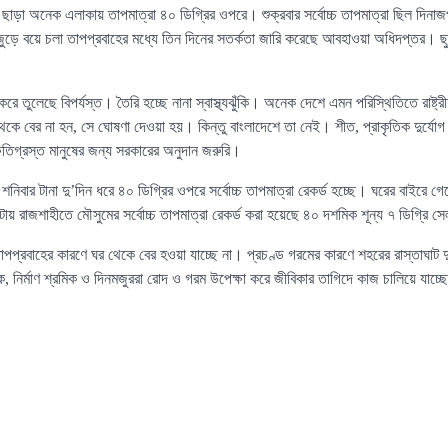
ছাড়া অনেক এলাকায় তাপমাত্রা ৪০ ডিগ্রির ওপরে। শুক্রবার সর্বোচ্চ তাপমাত্রা ছিল দিনা
ুড়ে বয়ে চলা তাপপ্রবাহের মধ্যে তিন দিনের সতর্কতা জারি করেছে আবহাওয়া অধিদপ্তর। 
রে তুলেছে বিপর্যস্ত। তৈরি হচ্ছে নানা স্বাস্থ্যঝুঁকি। অনেক দেশে এমন পরিস্থিতিতে রাষ্ট্
ে বের না হন, সে ঘোষণা দেওয়া হয়। কিন্তু বাংলাদেশে তা নেই। শীত, প্রাকৃতিক দুর্যোগ 
িগ্রস্ত মানুষের জন্য সরকারের অনুদান জরুরি।
ও শনিবার টানা দু’দিন ধরে ৪০ ডিগ্রির ওপরে সর্বোচ্চ তাপমাত্রা রেকর্ড হচ্ছে। ঘরের বাইরে
 রাজশাহীতে মৌসুমের সর্বোচ্চ তাপমাত্রা রেকর্ড করা হয়েছে ৪০ দশমিক শূন্য ৭ ডিগ্রি স
র তাপপ্রবাহের কারণে ঘর থেকে বের হওয়া যাচ্ছে না। প্রচণ্ড গরমের কারণে শহরের রাস্তাঘাট 
, নির্মাণ শ্রমিক ও দিনমজুররা রোদ ও গরম উপেক্ষা করে জীবিকার তাগিদে কাজ চালিয়ে যাচ্