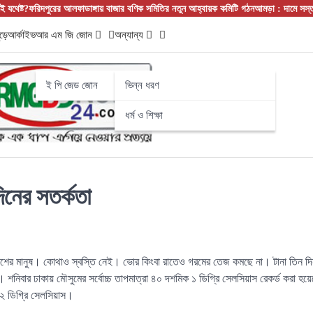
ট?
ফরিদপুরের আলফাডাঙ্গায় বাজার বণিক সমিতির নতুন আহ্বায়ক কমিটি গঠন
আমড়া : দামে সস্তা, গুণ
ড়ে
আর্কাইভ
আর এম জি জোন
অন্যান্য
ই পি জেড জোন
ভিন্ন ধরণ
ধর্ম ও শিক্ষা
িনের সতর্কতা
দেশের মানুষ। কোথাও স্বস্তি নেই। ভোর কিংবা রাতেও গরমের তেজ কমছে না। টানা তিন দ
। শনিবার ঢাকায় মৌসুমের সর্বোচ্চ তাপমাত্রা ৪০ দশমিক ১ ডিগ্রি সেলসিয়াস রেকর্ড করা হয়ে
 ৪২ ডিগ্রি সেলসিয়াস।