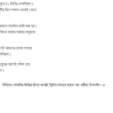
জপুরে ৪১ ডিগ্রি সেলসিয়াস।
ছুটির দিনে সকাল থেকেই তেতে
রীয়ভাবে সতর্কতা জারি করা হয়।
কিংবা বন্যায় সরকার মানুষকে
 গেলেই আগুনের হলকা লাগছে
েলসিয়াস।
দুপুরের আগেই ফাঁকা হয়ে
ছেন।
দিল্লির গোলামির জিঞ্জির ছিন্ন করেছি পিন্ডির দাসত্ব করতে নয়: ক্রীড়া উপদেষ্টা
⟶