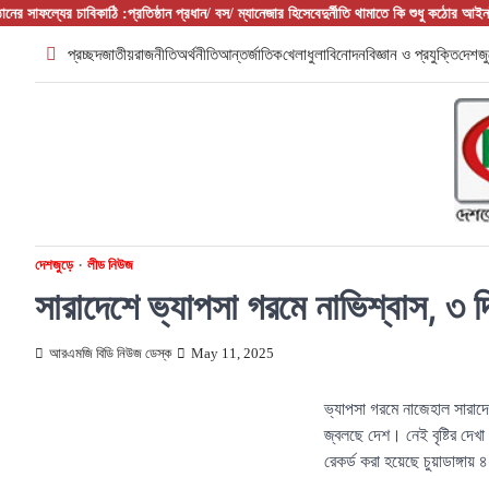
Skip
সাফল্যের চাবিকাঠি :প্রতিষ্ঠান প্রধান/ বস/ ম্যানেজার হিসেবে
দুর্নীতি থামাতে কি শুধু কঠোর আইনই যথেষ্
to
প্রচ্ছদ
জাতীয়
রাজনীতি
অর্থনীতি
আন্তর্জাতিক
খেলাধুলা
বিনোদন
বিজ্ঞান ও প্রযুক্তি
দেশজু
content
দেশজুড়ে
লীড নিউজ
সারাদেশে ভ্যাপসা গরমে নাভিশ্বাস, ৩ দ
আরএমজি বিডি নিউজ ডেস্ক
May 11, 2025
ভ্যাপসা গরমে নাজেহাল সারা
জ্বলছে দেশ। নেই বৃষ্টির দেখা
রেকর্ড করা হয়েছে চুয়াডাঙ্গায়