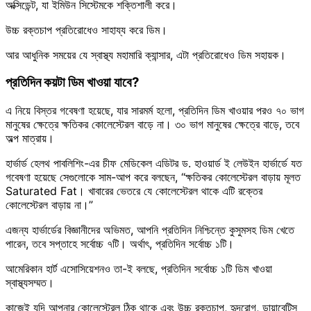
অক্সিডেন্ট, যা ইমিউন সিস্টেমকে শক্তিশালী করে।
উচ্চ রক্তচাপ প্রতিরোধেও সাহায্য করে ডিম।
আর আধুনিক সময়ের যে স্বাস্থ্য মহামারি ক্যান্সার, এটা প্রতিরোধেও ডিম সহায়ক।
প্রতিদিন কয়টা ডিম খাওয়া যাবে?
এ নিয়ে বিস্তর গবেষণা হয়েছে, যার সারমর্ম হলো, প্রতিদিন ডিম খাওয়ার পরও ৭০ ভাগ
মানুষের ক্ষেত্রে ক্ষতিকর কোলেস্টেরল বাড়ে না। ৩০ ভাগ মানুষের ক্ষেত্রে বাড়ে, তবে
অল্প মাত্রায়।
হার্ভার্ড হেলথ পাবলিশিং-এর চীফ মেডিকেল এডিটর ড. হাওয়ার্ড ই লেউইন হার্ভার্ডে যত
গবেষণা হয়েছে সেগুলোকে সাম-আপ করে বলছেন, “ক্ষতিকর কোলেস্টেরল বাড়ায় মূলত
Saturated Fat। খাবারের ভেতরে যে কোলেস্টেরল থাকে এটি রক্তের
কোলেস্টেরল বাড়ায় না।”
এজন্য হার্ভার্ডের বিজ্ঞানীদের অভিমত, আপনি প্রতিদিন নিশ্চিন্তে কুসুমসহ ডিম খেতে
পারেন, তবে সপ্তাহে সর্বোচ্চ ৭টি। অর্থাৎ, প্রতিদিন সর্বোচ্চ ১টি।
আমেরিকান হার্ট এসোসিয়েশনও তা-ই বলছে, প্রতিদিন সর্বোচ্চ ১টি ডিম খাওয়া
স্বাস্থ্যসম্মত।
কাজেই যদি আপনার কোলেস্টেরল ঠিক থাকে এবং উচ্চ রক্তচাপ, হৃদরোগ, ডায়াবেটিস