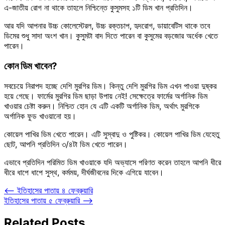
এ-জাতীয় রোগ না থাকে তাহলে নিশ্চিন্তে কুসুমসহ ১টি ডিম খান প্রতিদিন।
আর যদি আপনার উচ্চ কোলেস্টেরল, উচ্চ রক্তচাপ, হৃদরোগ, ডায়াবেটিস থাকে তবে
ডিমের শুধু সাদা অংশ খান। কুসুমটা বাদ দিতে পারেন বা কুসুমের বড়জোর অর্ধেক খেতে
পারেন।
কোন ডিম খাবেন?
সবচেয়ে নিরাপদ হচ্ছে দেশি মুরগির ডিম। কিন্তু দেশি মুরগির ডিম এখন পাওয়া দুষ্কর
হয়ে গেছে। ফার্মের মুরগির ডিম ছাড়া উপায় নেই! সেক্ষেত্রে ফার্মের অর্গানিক ডিম
খাওয়ার চেষ্টা করুন। নিশ্চিত হোন যে এটি একটি অর্গানিক ডিম, অর্থাৎ মুরগিকে
অর্গানিক ফুড খাওয়ানো হয়।
কোয়েল পাখির ডিম খেতে পারেন। এটি সুস্বাদু ও পুষ্টিকর। কোয়েল পাখির ডিম যেহেতু
ছোট, আপনি প্রতিদিন ৩/৪টা ডিম খেতে পারেন।
এভাবে প্রতিদিন পরিমিত ডিম খাওয়াকে যদি অভ্যাসে পরিণত করেন তাহলে আপনি ধীরে
ধীরে ধাপে ধাপে সুস্থ, কর্মময়, দীর্ঘজীবনের দিকে এগিয়ে যাবেন।
Post
⟵
ইতিহাসের পাতায় ৪ ফেব্রুয়ারি
ইতিহাসের পাতায় ৫ ফেব্রুয়ারি
⟶
navigation
Related Posts