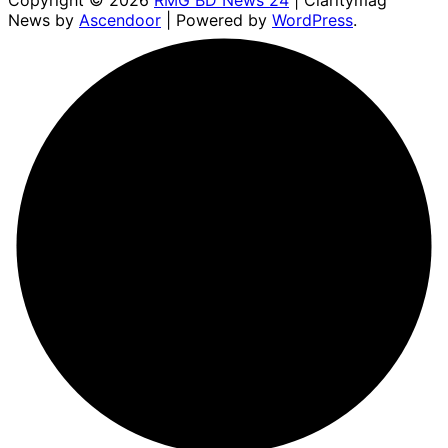
News by
Ascendoor
| Powered by
WordPress
.