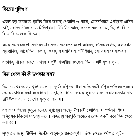
ডিমের পুষ্টিগুণ
একটা বড় আকারের মুরগির ডিমে রয়েছে প্রোটিন ৬ গ্রাম, এসেনশিয়াল এমাইনো এসিড
৯টি, কোলেস্টেরল ১৮৬ মিলিগ্রাম। ভিটামিন আছে অনেক ধরণের- এ, ডি, ই, বি-২,
বি-৫ বি-৬ এবং বি-১২।
আছে অনেকগুলো মিনারেল যার মধ্যে অন্যতম হলো আয়রন, ফলিক এসিড, ফসফরাস,
ম্যাঙ্গানিজ, আয়োডিন, কপার, জিংক, ক্যালসিয়াম, পটাশিয়াম, সোডিয়াম ও সালফার।
এতকিছু থাকার কারণে এখনকার পুষ্টি বিজ্ঞানীরা বলছেন, ডিম একটি সুপার ফুড!
ডিম খেলে কী কী উপকার হয়?
ডিম চোখের জন্যে খুবই ভালো। সূর্যের রশ্মিতে থাকা অতিবেগুনী রশ্মির ক্ষতিকর প্রভাব
থেকে চোখকে রক্ষা করে ডিম। এছাড়াও, ডিমে রয়েছে ল্যুটিন এবং জিয়াক্স্যানথিন নামে
দুটি উপাদান, যা চোখের সুস্থতা বাড়ায়।
এছাড়াও ডিমের কুসুমে রয়েছে স্বাস্থ্যের জন্যে উপকারী কোলিন, যা গর্ভস্থ শিশুর
মস্তিষ্ক বিকাশে সাহায্য করে। এজন্যে প্রসূতি মায়েদের রোজ একটি করে ডিম খেতে
বলা হয়।
সুস্থতার জন্য ইমিউন সিস্টেম অত্যন্ত গুরুত্বপূর্ণ। ডিমে রয়েছে পর্যাপ্ত এন্টি-