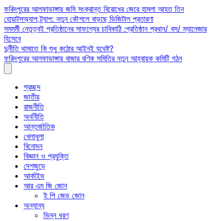
Skip
ফরিদপুরের আলফাডাঙ্গায় জমি সংক্রান্ত বিরোধের জেরে হামলা আহত তিন
to
হোয়াটসঅ্যাপ ট্র্যাপ: নতুন কৌশলে বাড়ছে ডিজিটাল প্রতারণা
content
সমমর্মী নেতৃত্বই প্রতিষ্ঠানের সাফল্যের চাবিকাঠি :প্রতিষ্ঠান প্রধান/ বস/ ম্যানেজার
হিসেবে
দুর্নীতি থামাতে কি শুধু কঠোর আইনই যথেষ্ট?
ফরিদপুরের আলফাডাঙ্গায় বাজার বণিক সমিতির নতুন আহ্বায়ক কমিটি গঠন
প্রচ্ছদ
জাতীয়
রাজনীতি
অর্থনীতি
আন্তর্জাতিক
খেলাধুলা
বিনোদন
বিজ্ঞান ও প্রযুক্তি
দেশজুড়ে
আর্কাইভ
আর এম জি জোন
ই পি জেড জোন
অন্যান্য
ভিন্ন ধরণ