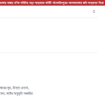
বাজার বণিক সমিতির নতুন আহ্বায়ক কমিটি গঠন
ফরিদপুরের আলফাডাঙ্গায় জমি সংক্রান্ত বিরোধের জে
ায়ের মুড, চিন্তা চেতনা,
কেন, কষ্টের অনুভূতি সঞ্চারিত