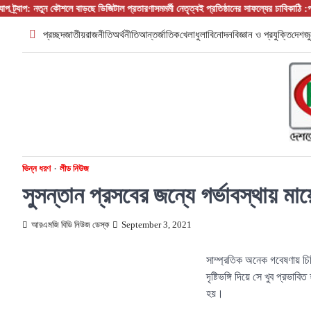
Skip
্যাপ: নতুন কৌশলে বাড়ছে ডিজিটাল প্রতারণা
সমমর্মী নেতৃত্বই প্রতিষ্ঠানের সাফল্যের চাবিকাঠি :প্রতিষ্ঠা
to
প্রচ্ছদ
জাতীয়
রাজনীতি
অর্থনীতি
আন্তর্জাতিক
খেলাধুলা
বিনোদন
বিজ্ঞান ও প্রযুক্তি
দেশজু
content
ভিন্ন ধরণ
লীড নিউজ
সুসন্তান প্রসবের জন্যে গর্ভাবস্থায় ম
আরএমজি বিডি নিউজ ডেস্ক
September 3, 2021
সাম্প্রতিক অনেক গবেষণায় চিক
দৃষ্টিভঙ্গি দিয়ে সে খুব প্রভাব
হয়।