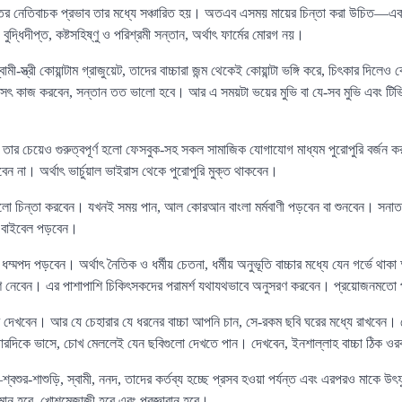
তের নেতিবাচক প্রভাব তার মধ্যে সঞ্চারিত হয়। অতএব এসময় মায়ের চিন্তা করা উচিত—একট
্ধিদীপ্ত, কষ্টসহিষ্ণু ও পরিশ্রমী সন্তান, অর্থাৎ ফার্মের মোরগ নয়।
ী-স্ত্রী কোয়ান্টাম গ্রাজুয়েট, তাদের বাচ্চারা জন্ম থেকেই কোয়ান্টা ভঙ্গি করে, চিৎকার দিলেও 
ৎ কাজ করবেন, সন্তান তত ভালো হবে। আর এ সময়টা ভয়ের মুভি বা যে-সব মুভি এবং টিভি স
ার চেয়েও গুরুত্বপূর্ণ হলো ফেসবুক-সহ সকল সামাজিক যোগাযোগ মাধ্যম পুরোপুরি বর্জন 
করবেন না। অর্থাৎ ভার্চুয়াল ভাইরাস থেকে পুরোপুরি মুক্ত থাকবেন।
ো চিন্তা করবেন। যখনই সময় পান, আল কোরআন বাংলা মর্মবাণী পড়বেন বা শুনবেন। সনাতন ধ
েন বাইবেল পড়বেন।
ন, ধম্মপদ পড়বেন। অর্থাৎ নৈতিক ও ধর্মীয় চেতনা, ধর্মীয় অনুভূতি বাচ্চার মধ্যে যেন গর্ভে থ
ংশ নেবেন। এর পাশাপাশি চিকিৎসকদের পরামর্শ যথাযথভাবে অনুসরণ করবেন। প্রয়োজনমতো পু
র ছবি দেখবেন। আর যে চেহারার যে ধরনের বাচ্চা আপনি চান, সে-রকম ছবি ঘরের মধ্যে রাখবেন। য
েন চারদিকে ভাসে, চোখ মেললেই যেন ছবিগুলো দেখতে পান। দেখবেন, ইনশাল্লাহ বাচ্চা ঠিক 
ুর-শাশুড়ি, স্বামী, ননদ, তাদের কর্তব্য হচ্ছে প্রসব হওয়া পর্যন্ত এবং এরপরও মাকে উৎ
ধিমান হবে, খোশমেজাজী হবে এবং প্রজ্ঞাবান হবে।