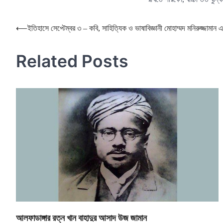
Post
⟵
ইতিহাসে সেপ্টেম্বর ৩ – কবি, সাহিত্যিক ও ভাষাবিজ্ঞানী মোহাম্মদ মনিরুজ্জামান এর
navigation
Related Posts
আলফাডাঙ্গার রত্ন খান বাহাদুর আসাদ উজ জামান