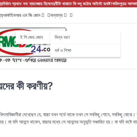
ন প্রধান/ বস/ ম্যানেজার হিসেবে
দুর্নীতি থামাতে কি শুধু কঠোর আইনই যথেষ্ট?
ফরিদপুরের আলফাডাঙ্গায় 
ড়ে
আর্কাইভ
আর এম জি জোন
অন্যান্য
ই পি জেড জোন
ভিন্ন ধরণ
ধর্ম ও শিক্ষা
ায়েদের কী করণীয়?
িৎসাবিজ্ঞানীরা দেখেছেন যে, বাচ্চা যখন গর্ভে থাকে তখন সে সবকিছু শোনে, সবকিছু বোঝে। ম
িত হয়। মা যদি আনন্দে থাকেন, বাচ্চার মধ্যে সে আনন্দের অনুভূতি সঞ্চারিত হয়। মা যদি কষ্টে থা