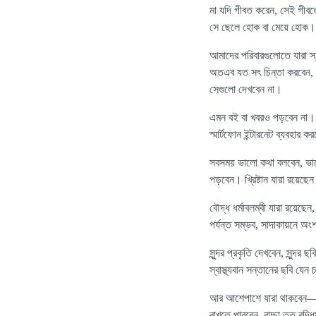
মা যদি গীবত করেন, সেই গীব
সে ছেলে হোক বা মেয়ে হোক। বুদ
আমাদের পরিবারগুলোতে যারা স্বাম
অতএব যত সৎ চিন্তা করবেন, স
সেগুলো দেখবেন না।
এমন বই বা খবরও পড়বেন না। ত
স্মার্টফোন ইন্টারনেট ব্যবহার 
সবসময় ভালো কথা বলবেন, ভাল
পড়বেন। খ্রিষ্টান যারা রয়েছ
বৌদ্ধ ধর্মাবলম্বী যারা রয়েছে
পর্যন্ত সম্ভব, সাদাকায়নে অ
সুন্দর প্রকৃতি দেখবেন, সুন্দ
স্বাস্থ্যবান সন্তানের ছবি য
আর আশেপাশে যারা থাকবেন—শ্বশ
রাখতে পারবেন, বাচ্চা তত বুদ্