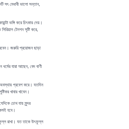
ি সৎ মেধাবী ভালো সন্তান,
কোয়ান্টা ভঙ্গি করে চিৎকার দেয়।
িরিয়াল টেনশন সৃষ্টি করে,
করবেন। জরুরি প্রয়োজন ছাড়া
র্মের যারা আছেন, বেদ বাণী
াকা অবস্থায় প্রবেশ করে। যতদিন
ষ্টিকর খাবার খাবেন।
েদিকে চোখ যায় সুন্দর
ওরকমই হবে।
ফুল্ল রাখা। যত তাকে উৎফুল্ল