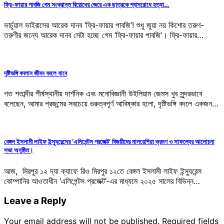
ফ্রি-ফায়ার পাবজি গেম সংক্রান্ত বিরোধের জেরে এক ছাত্রকে শ্বাসরোধে হত্যা…
ভার্চুয়াল ভাইরাসের আরেক দানব ‘ফ্রি-ফায়ার পাবজি’! শুধু জুয়া নয় কিশোর তরুণ-
তরুণীর জন্যে আরেক দানব সেটা হচ্ছে গেম ‘ফ্রি-ফায়ার পাবজি’। ফ্রি-ফায়ার…
দৃষ্টিভঙ্গি বদলান জীবন বদলে যাবে
গত শতাব্দীর শীর্ষস্থানীয় দার্শনিক এবং মনোবিজ্ঞানী উইলিয়াম জেমস খুব সুন্দরভাবে
বলেছেন, আমার প্রজন্মের সবচেয়ে গুরুত্বপূর্ণ আবিষ্কার হলো, দৃষ্টিভঙ্গি বদলে একজন…
বেঙ্গল ইসলামী লাইফ ইন্স্যুরেন্সের ‘এলিগেন্টস প্রজেক্ট’ বিজয়ীদের মালয়েশিয়া ভ্রমণ ও সাফল্যের আলোচনা
সভা অনুষ্ঠিত।
আজ, মিরপুর ১২ দ্যা ক্যাফে রিও মিরপুর ১২তে বেঙ্গল ইসলামী লাইফ ইন্স্যুরেন্স
কোম্পানির আওতাধীন ‘এলিগেন্টস প্রজেক্ট’-এর মাধ্যমে ২০২৫ সালের বিভিন্ন…
Leave a Reply
Your email address will not be published.
Required fields