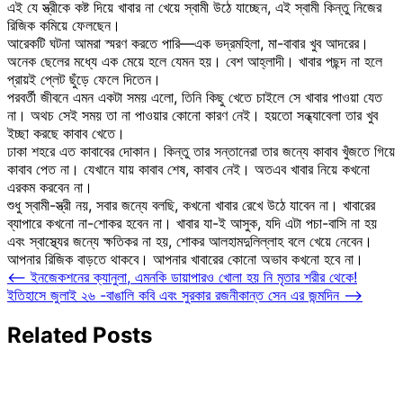
এই যে স্ত্রীকে কষ্ট দিয়ে খাবার না খেয়ে স্বামী উঠে যাচ্ছেন, এই স্বামী কিন্তু নিজের
রিজিক কমিয়ে ফেলছেন।
আরেকটি ঘটনা আমরা স্মরণ করতে পারি—এক ভদ্রমহিলা, মা-বাবার খুব আদরের।
অনেক ছেলের মধ্যে এক মেয়ে হলে যেমন হয়। বেশ আহ্লাদী। খাবার পছন্দ না হলে
প্রায়ই প্লেট ছুঁড়ে ফেলে দিতেন।
পরবর্তী জীবনে এমন একটা সময় এলো, তিনি কিছু খেতে চাইলে সে খাবার পাওয়া যেত
না। অথচ সেই সময় তা না পাওয়ার কোনো কারণ নেই। হয়তো সন্ধ্যাবেলা তার খুব
ইচ্ছা করছে কাবাব খেতে।
ঢাকা শহরে এত কাবাবের দোকান। কিন্তু তার সন্তানেরা তার জন্যে কাবাব খুঁজতে গিয়ে
কাবাব পেত না। যেখানে যায় কাবাব শেষ, কাবাব নেই। অতএব খাবার নিয়ে কখনো
এরকম করবেন না।
শুধু স্বামী-স্ত্রী নয়, সবার জন্যে বলছি, কখনো খাবার রেখে উঠে যাবেন না। খাবারের
ব্যাপারে কখনো না-শোকর হবেন না। খাবার যা-ই আসুক, যদি এটা পচা-বাসি না হয়
এবং স্বাস্থ্যের জন্যে ক্ষতিকর না হয়, শোকর আলহামদুলিল্লাহ বলে খেয়ে নেবেন।
আপনার রিজিক বাড়তে থাকবে। আপনার খাবারের কোনো অভাব কখনো হবে না।
Post
⟵
ইনজেকশনের ক্যানুলা, এমনকি ডায়াপারও খোলা হয় নি মৃতার শরীর থেকে!
ইতিহাসে জুলাই ২৬ -বাঙালি কবি এবং সুরকার রজনীকান্ত সেন এর জন্মদিন
⟶
navigation
Related Posts