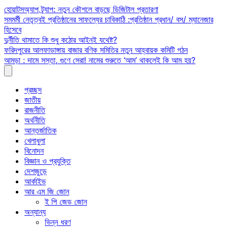
Skip
হোয়াটসঅ্যাপ ট্র্যাপ: নতুন কৌশলে বাড়ছে ডিজিটাল প্রতারণা
to
সমমর্মী নেতৃত্বই প্রতিষ্ঠানের সাফল্যের চাবিকাঠি :প্রতিষ্ঠান প্রধান/ বস/ ম্যানেজার
content
হিসেবে
দুর্নীতি থামাতে কি শুধু কঠোর আইনই যথেষ্ট?
ফরিদপুরের আলফাডাঙ্গায় বাজার বণিক সমিতির নতুন আহ্বায়ক কমিটি গঠন
আমড়া : দামে সস্তা, গুণে সেরা! নামের শুরুতে ‘আম’ থাকলেই কি আম হয়?
প্রচ্ছদ
জাতীয়
রাজনীতি
অর্থনীতি
আন্তর্জাতিক
খেলাধুলা
বিনোদন
বিজ্ঞান ও প্রযুক্তি
দেশজুড়ে
আর্কাইভ
আর এম জি জোন
ই পি জেড জোন
অন্যান্য
ভিন্ন ধরণ