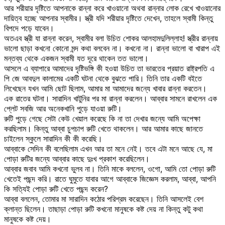
আর শরীয়ার দৃষ্টিতে আপনাকে রান্না করে খাওয়ানো অথবা রান্নার লোক রেখে খাওয়ানোর
দায়িত্ব হচ্ছে আপনার স্বামীর। স্ত্রী যদি শরীয়ার দৃষ্টিতে দেখেন, তাহলে স্বামী কিন্তু
বিপদে পড়ে যাবেন।
অতএব স্ত্রী যা রান্না করেন, স্বামীর বলা উচিত শোকর আলহামদুলিল্লাহ! স্ত্রীর রান্নায়
ভালো ছাড়া কখনো কোনো মন্দ কথা বলবেন না। কখনো না। রান্না ভালো বা খারাপ এই
মন্তব্য থেকে একজন স্বামী যত দূরে থাকেন তত ভালো।
আসলে এ ব্যাপারে আমাদের দৃষ্টিভঙ্গি কী হওয়া উচিত তা ভারতের প্রয়াত রাষ্ট্রপতি এ
পি জে আবদুল কালামের একটি ঘটনা থেকে বুঝতে পারি। তিনি তার একটি বইতে
লিখেছেন যখন আমি ছোট ছিলাম, আমার মা আমাদের জন্যে খাবার রান্না করতেন।
এক রাতের ঘটনা। সারাদিন খাটুনির পর মা রান্না করলেন। আব্বার সামনে রাখলেন এক
প্লেট সবজি আর অনেকখানি পুড়ে যাওয়া রুটি।
রুটি পুড়ে গেছে সেটা কেউ খেয়াল করেছে কি না তা দেখার জন্যে আমি অপেক্ষা
করছিলাম। কিন্তু আব্বা চুপচাপ রুটি খেতে থাকলেন। আর আমার কাছে জানতে
চাইলেন স্কুলে সারাদিন কী কী করেছি।
আব্বাকে সেদিন কী বলেছিলাম এখন আর তা মনে নেই। তবে এটা মনে আছে যে, মা
পোড়া রুটির জন্যে আব্বার কাছে দুঃখ প্রকাশ করেছিলেন।
আব্বার জবাব আমি কখনো ভুলব না। তিনি মাকে বললেন, ওগো, আমি তো পোড়া রুটি
খেতেই পছন্দ করি। রাতে ঘুমুতে যাবার আগে আব্বাকে জিজ্ঞেস করলাম, আব্বা, আপনি
কি সত্যিই পোড়া রুটি খেতে পছন্দ করেন?
আব্বা বললেন, তোমার মা সারাদিন কঠোর পরিশ্রম করেছেন। তিনি আসলেই বেশ
ক্লান্ত ছিলেন। তাছাড়া পোড়া রুটি কখনো মানুষকে কষ্ট দেয় না কিন্তু কটু কথা
মানুষকে কষ্ট দেয়।