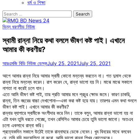
ধর্ম ও শিক্ষা
Search
for:
ভিন্ন ধরণ
লীড নিউজ
স্বামী রান্না নিয়ে কথা বললে ভীষণ কষ্ট পাই। এখানে
আমার কী করণীয়?
আরএমজি বিডি নিউজ ডেস্ক
July 25, 2021
July 25, 2021
আগে আমার রান্না নিয়ে আমার স্বামী কোনো মন্তব্য করতেন না। গত দুমাস থেকে
রান্না নিয়ে মন্তব্য করেন। রাগ করেন যে, রান্না ভালো হয় নি। মাঝে মাঝে সকালে
নাশতা না করেই চলে যান।
এতে আমি ভীষণ কষ্ট পাই, তার প্রতি আমার মনে প্রচুর ক্ষোভ জমে। কারণ চাকরি,
রান্না, তিন বছরের বাচ্চা দেখাশোনা—একা করা কষ্ট হয়ে যায়। তারপর এমন কথা শুনলে
ভীষণ কষ্ট পাই। এখানে আমার কী করণীয়?
রান্নার ব্যাপারে স্বামীকে অংশীদার করে নিন। তাকে বলুন, আমার রান্না ভালো হয় না
এটা যখন তুমি ধরতে পেরেছ, তখন রেসিপিও আমার চেয়ে তুমি ভালো জানো। অতএব
চলো একসাথে রান্না করি।
প্রত্যেকদিন সকালে উঠেই তাকে রান্নাঘরে ডেকে নেবেন। খুব বিনয়ের সাথে বলবেন
যে, তুমি যদি সহযোগিতা না করো, আমি ভালো রান্না শিখব কোত্থেকে।