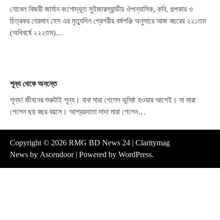
নোবেল বিজয়ী জার্মান বংশোদ্ভূত সুইজারল্যান্ডীয় ঔপন্যাসিক, কবি, গল্পকার ও
চিত্রকর হেরমান হেস এর মৃত্যুদিন গ্রেগরীয় বর্ষপঞ্জি অনুসারে আজ বছরের ২২১তম
(অধিবর্ষে ২২২তম)…
শূন্য থেকে অনন্তে
শূন্য! জীবনের শুরুটাই শূন্য। বাবা মারা গেলেন ভূমিষ্ঠ হওয়ার আগেই। মা মারা
গেলেন ছয় বছর বয়সে। আশ্রয়দাতা দাদা মারা গেলেন…
Copyright © 2026
RMG BD News 24
| Claritymag
News by
Ascendoor
| Powered by
WordPress
.