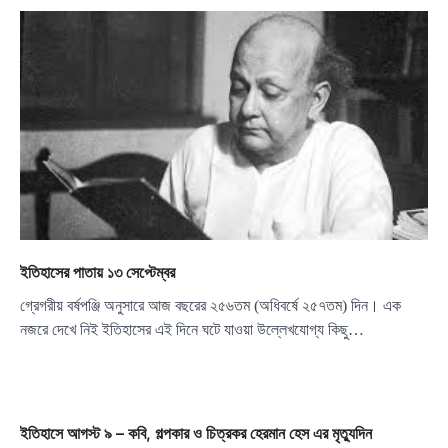
ইতিহাসের পাতায় ১৩ সেপ্টেম্বর
গ্রেগরীয় বর্ষপঞ্জি অনুসারে আজ বছরের ২৫৬তম (অধিবর্ষে ২৫৭তম) দিন। এক
নজরে দেখে নিই ইতিহাসের এই দিনে ঘটে যাওয়া উল্লেখযোগ্য কিছু…
ইতিহাসে আগস্ট ৯ – কবি, গল্পকার ও চিত্রকর হেরমান হেস এর মৃত্যুদিন