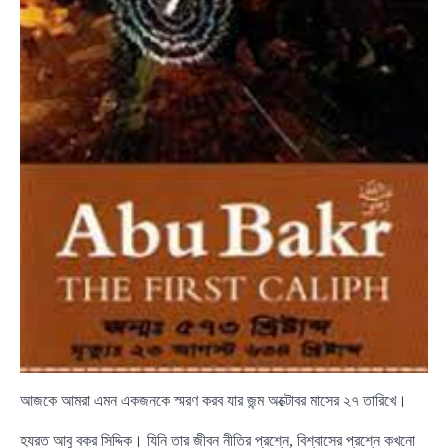
আজকে আমরা এমন একজনকে স্মরণ করব যার জন্ম অক্টোবর মাসের ২৭ তারিখে।
হযরত আবু বকর সিদ্দিক। যিনি তার জীবন নীতির প্রশ্নে, বিশ্বাসের প্রশ্নে কখনো