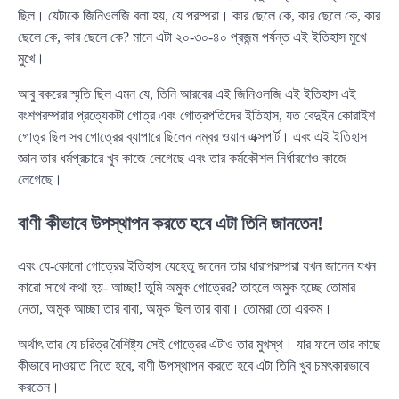
ছিল। যেটাকে জিনিওলজি বলা হয়, যে পরম্পরা। কার ছেলে কে, কার ছেলে কে, কার
ছেলে কে, কার ছেলে কে? মানে এটা ২০-৩০-৪০ প্রজন্ম পর্যন্ত এই ইতিহাস মুখে
মুখে।
আবু বকরের স্মৃতি ছিল এমন যে, তিনি আরবের এই জিনিওলজি এই ইতিহাস এই
বংশপরম্পরার প্রত্যেকটা গোত্র এবং গোত্রপতিদের ইতিহাস, যত বেদুইন কোরাইশ
গোত্র ছিল সব গোত্রের ব্যাপারে ছিলেন নম্বর ওয়ান এক্সপার্ট। এবং এই ইতিহাস
জ্ঞান তার ধর্মপ্রচারে খুব কাজে লেগেছে এবং তার কর্মকৌশল নির্ধারণেও কাজে
লেগেছে।
বাণী কীভাবে উপস্থাপন করতে হবে এটা তিনি জানতেন!
এবং যে-কোনো গোত্রের ইতিহাস যেহেতু জানেন তার ধারাপরম্পরা যখন জানেন যখন
কারো সাথে কথা হয়- আচ্ছা! তুমি অমুক গোত্রের? তাহলে অমুক হচ্ছে তোমার
নেতা, অমুক আচ্ছা তার বাবা, অমুক ছিল তার বাবা। তোমরা তো এরকম।
অর্থাৎ তার যে চরিত্র বৈশিষ্ট্য সেই গোত্রের এটাও তার মুখস্থ। যার ফলে তার কাছে
কীভাবে দাওয়াত দিতে হবে, বাণী উপস্থাপন করতে হবে এটা তিনি খুব চমৎকারভাবে
করতেন।