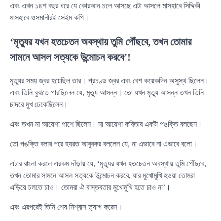
এবং এখন ১৪শ বছর ধরে যে কোরআন চলে আসছে এটা আসলে মাসহাবে সিদ্দিকী
মাসহাবে ওসমানীরই সেইম কপি।
‘মৃত্যুর যখন হতচেতন অবস্থায় তুমি পৌঁছবে, তখন তোমার
সামনে আসল সত্যকে উন্মোচন করবে’!
মৃত্যুর সময় জ্বর হয়েছিল তার। প্রচণ্ড জ্বর এবং বেশ কয়েকদিন অসুস্থ ছিলেন।
এবং তিনি বুঝতে পারছিলেন যে, মৃত্যু আসন্ন। তো যখন মৃত্যু আসন্ন তখন তিনি
চাদরে মুখ ঢেকেছিলেন।
এবং তখন মা আয়েশা পাশে ছিলেন। মা আয়েশা কবিতার একটা পঙক্তি বলছেন।
তো পঙক্তি বলার পরে হযরত আবুবকর বললেন যে, না এভাবে না এভাবে বলো।
এটার বাংলা করলে এরকম দাঁড়ায় যে, ‘মৃত্যুর যখন হতচেতন অবস্থায় তুমি পৌঁছবে,
তখন তোমার সামনে আসল সত্যকে উন্মোচন করবে, যার মুখোমুখি হওয়া তোমরা
এড়িয়ে চলতে চাও। তোমরা ঐ বাস্তবতার মুখোমুখি হতে চাও না’।
এবং এরপরেই তিনি শেষ নিশ্বাস ত্যাগ করেন।