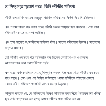
যে সিদ্ধান্ত প্রমাণ করে- তিনি নবীজীর খলিফা!
নবীজী ওসামা বিন জায়েদ নেতৃত্ব সামরিক অভিযানের নির্দেশ দিয়ে গিয়েছিলেন।
এবং ওসামা যাত্রা শুরু করার পরেই নবীজী গুরুতর অসুস্থ হয়ে পড়লেন। এবং তারা
মদিনার উপকণ্ঠে অপেক্ষা করছিল।
এবং তার আগেই ভণ্ডনবীদের আবির্ভাব ঘটল। জায়েদ ক্রীতদাস ছিলেন। জায়েদের
সন্তান ওসামা।
তো নবীজীর ওফাতের পরে অভিজাত যারা ছিলেন কোরাইশ এবং ওখানকার
আনসারদেরও তারা পরামর্শ দিলেন দুটো।
এক হচ্ছে এখন চারদিকে যেহেতু বিশৃঙ্খল অবস্থা শুরু হয়ে গেছে নবীজীর ওফাতের
সাথে সাথে। তো এখন এই সিরিয়া অভিযানে ওসামা বাহিনীকে পাঠানোর কোনো
দরকার নাই। মদিনাতে থাকাটাই তাদের জন্যে উত্তম।
আবুবকর বললেন যে, যে অভিযানের নির্দেশ আল্লাহর রসুল দিয়ে গিয়েছেন তার খলিফা
হয়ে সেটা বাস্তবায়ন করা হচ্ছে আমার দায়িত্ব সেটা বাতিল করা নয়।