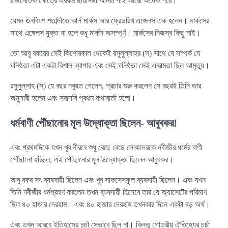
রাজনৈতিক ক্ষেত্রে এরকম ছায়াসঙ্গী আমরা পাই আরো অনেক পরে।
যেমন ঊনবিংশ শতাব্দীতে কার্ল মার্কস আর ফ্রেডরিখ এঙ্গেলস এক হলেন। মার্কসের
সাথে এঙ্গেলস যুক্ত না হলে শুধু মার্কস অসম্পূর্ণ। মার্কসের নিজস্ব কিছু নাই।
তো আবু বকরের সেই কিশোরকাল থেকেই রসুলুল্লাহর (স) সাথে যে সম্পর্ক যে
ঘনিষ্ঠতা এটা একটা বিশাল ব্যাপার এবং সেই ঘনিষ্ঠতা সেই একাত্মতা ছিল আমৃত্যু।
রসুলুল্লাহ (স) যে বছর নবুয়ত পেলেন, প্রচার শুরু করলেন সে বছরই তিনি তার
অনুসারী হলেন এবং সরাসরি প্রথম কথাবার্তা হলো।
ধর্মবাণী পৌঁছানোর মূল উদ্যোক্তা ছিলেন- আবুবকর!
এবং প্রথমদিকে যখন খুব নীরবে শুধু বেছে বেছে লোকদেরকে নবীজীর ধর্মের বাণী
পৌঁছানো হচ্ছিল, এই পৌঁছানোর মূল উদ্যোক্তা ছিলেন আবুবকর।
আবু বকর সৎ ব্যবসায়ী ছিলেন এবং খুব সাকসেসফুল ব্যবসায়ী ছিলেন। এবং যখন
তিনি নবীজীর ধর্মগ্রহণ করলেন তখন ব্যবসায়ী হিসেবে তার যে অ্যাসেটের পরিমাণ
ছিল ৪০ হাজার দেরহাম। এবং ৪০ হাজার দেরহাম তখনকার দিনে একটা বড় অর্থ।
এবং তখন আরবে ইতিহাসের চর্চা সেভাবে ছিল না। কিন্তু গোত্রীয় ঐতিহ্যের চর্চা