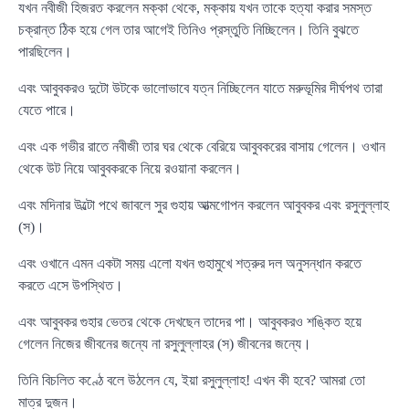
যখন নবীজী হিজরত করলেন মক্কা থেকে, মক্কায় যখন তাকে হত্যা করার সমস্ত
চক্রান্ত ঠিক হয়ে গেল তার আগেই তিনিও প্রস্তুতি নিচ্ছিলেন। তিনি বুঝতে
পারছিলেন।
এবং আবুবকরও দুটো উটকে ভালোভাবে যত্ন নিচ্ছিলেন যাতে মরুভূমির দীর্ঘপথ তারা
যেতে পারে।
এবং এক গভীর রাতে নবীজী তার ঘর থেকে বেরিয়ে আবুবকরের বাসায় গেলেন। ওখান
থেকে উট নিয়ে আবুবকরকে নিয়ে রওয়ানা করলেন।
এবং মদিনার উল্টো পথে জাবলে সুর গুহায় আত্মগোপন করলেন আবুবকর এবং রসুলুল্লাহ
(স)।
এবং ওখানে এমন একটা সময় এলো যখন গুহামুখে শত্রুর দল অনুসন্ধান করতে
করতে এসে উপস্থিত।
এবং আবুবকর গুহার ভেতর থেকে দেখছেন তাদের পা। আবুবকরও শঙ্কিত হয়ে
গেলেন নিজের জীবনের জন্যে না রসুলুল্লাহর (স) জীবনের জন্যে।
তিনি বিচলিত কণ্ঠে বলে উঠলেন যে, ইয়া রসুলুল্লাহ! এখন কী হবে? আমরা তো
মাত্র দুজন।