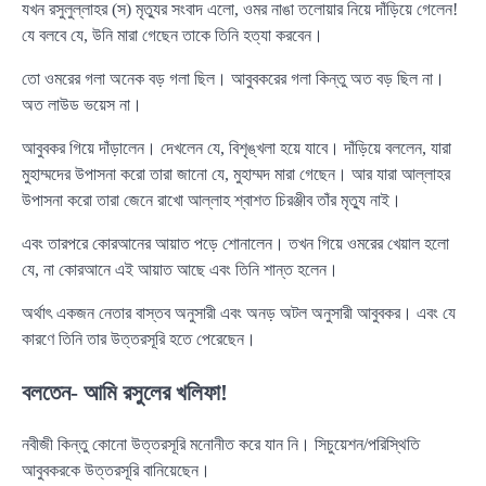
যখন রসুলুল্লাহর (স) মৃত্যুর সংবাদ এলো, ওমর নাঙা তলোয়ার নিয়ে দাঁড়িয়ে গেলেন!
যে বলবে যে, উনি মারা গেছেন তাকে তিনি হত্যা করবেন।
তো ওমরের গলা অনেক বড় গলা ছিল। আবুবকরের গলা কিন্তু অত বড় ছিল না।
অত লাউড ভয়েস না।
আবুবকর গিয়ে দাঁড়ালেন। দেখলেন যে, বিশৃঙ্খলা হয়ে যাবে। দাঁড়িয়ে বললেন, যারা
মুহাম্মদের উপাসনা করো তারা জানো যে, মুহাম্মদ মারা গেছেন। আর যারা আল্লাহর
উপাসনা করো তারা জেনে রাখো আল্লাহ শ্বাশত চিরঞ্জীব তাঁর মৃত্যু নাই।
এবং তারপরে কোরআনের আয়াত পড়ে শোনালেন। তখন গিয়ে ওমরের খেয়াল হলো
যে, না কোরআনে এই আয়াত আছে এবং তিনি শান্ত হলেন।
অর্থাৎ একজন নেতার বাস্তব অনুসারী এবং অনড় অটল অনুসারী আবুবকর। এবং যে
কারণে তিনি তার উত্তরসূরি হতে পেরেছেন।
বলতেন- আমি রসুলের খলিফা!
নবীজী কিন্তু কোনো উত্তরসূরি মনোনীত করে যান নি। সিচুয়েশন/পরিস্থিতি
আবুবকরকে উত্তরসূরি বানিয়েছেন।