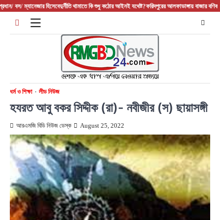
Skip
ার হিসেবে
দুর্নীতি থামাতে কি শুধু কঠোর আইনই যথেষ্ট?
ফরিদপুরের আলফাডাঙ্গায় বাজার বণিক সমিতির নতুন আহ্বায
to
content
ধর্ম ও শিক্ষা
লীড নিউজ
হযরত আবু বকর সিদ্দীক (রা)- নবীজীর (স) ছায়াসঙ্গী
আরএমজি বিডি নিউজ ডেস্ক
August 25, 2022