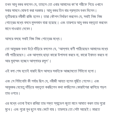
তখন আবু বকর বললেন যে, তাহলে তো এবার আমাদের কা’বা শরীফে গিয়ে ওখানে
সবার সামনে ঘোষণা করা দরকার। আবু বকর তিন বার প্রস্তাব যখন দিলেন।
তৃতীয়বারে নবীজী রাজি হলেন। তারা কৌশল নির্ধারণ করলেন যে, সবাই নিজ নিজ
গোত্রের মধ্যে বসবে মুসলমান যারা হয়েছে। এবং তারপরে আবু বকর বক্তৃতা করবেন
মানে দাওয়াত দেবেন।
আসরে বসছে সবাই নিজ নিজ গোত্রের মধ্যে।
তো আবুবরক যখন উঠে দাঁড়িয়ে বললেন যে, ‘আল্লাহ বাণী পাঠিয়েছেন আমাদের মধ্যে
নবী পাঠিয়েছেন। এক আল্লাহ ছাড়া কারো উপাসনা করবে না, কারো ইবাদত করবে না
আর মুহাম্মদ হচ্ছেন আল্লাহর রসুল’।
এই বলা শেষ হতেই যারাই ছিল আসরে সবাইকে আচ্ছামতো পিটানো হলো।
এবং সে পিটানোটা কী পর্যায় ছিল যে, নবীজী আহত হলেন মূর্ছিত গেলেন। এবং
আবুবকর যেহেতু দাঁড়িয়ে বক্তৃতা করছিলেন কথা বলছিলেন কোরাইশরা ঝাপিয়ে পড়ল
তার ওপরে।
এর মধ্যে ওতবা ইবনে রাবিয়া তার শক্ত স্যান্ডেল জুতা মানে আঘাত করল তার পুরো
মুখে। এবং পুরো মুখ ছুলে যায় কেটে যায়। তারপরে তো পেটা আছেই। মারতে