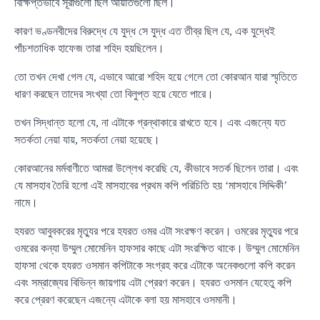
বিক্ষিপ্তভাবে সূরাগুলো ছিল আয়াতগুলো ছিল।
কারণ ভণ্ডনবীদের বিরুদ্ধে যে যুদ্ধ সে যুদ্ধ এত তীব্র ছিল যে, এক যুদ্ধেই
পাঁচশতাধিক হাফেজ তারা শহিদ হয়ছিলেন।
তো তখন দেখা গেল যে, এভাবে আরো শহিদ হয়ে গেলে তো কোরআন যারা স্মৃতিতে
ধারণ করছেন তাদের সংখ্যা তো বিলুপ্ত হয়ে যেতে পারে।
তখন সিদ্ধান্ত হলো যে, না এটাকে গ্রন্থাকারে রাখতে হবে। এবং এজন্যে যত
সতর্কতা নেয়া যায়, সতর্কতা নেয়া হয়েছে।
কোরআনের মর্মবাণীতে আমরা উল্লেখ করেছি যে, কীভাবে সতর্ক ছিলেন তারা। এবং
যে মাসহাব তৈরি হলো এই মাসহাবের প্রথম কপি পরিচিতি হয় ‘মাসহাবে সিদ্দিকী’
নামে।
হযরত আবুবকরের মৃত্যুর পরে হযরত ওমর এটা সংরক্ষণ করেন। ওমরের মৃত্যুর পরে
ওমরের কন্যা উম্মুল মোমেনিন হাফসার কাছে এটা সংরক্ষিত থাকে। উম্মুল মোমেনিন
হাফসা থেকে হযরত ওসমান কপিটাকে সংগ্রহ করে এটাকে অনেকগুলো কপি করেন
এবং সম্রাজ্যের বিভিন্ন জায়গায় এটা প্রেরণ করেন। হযরত ওসমান যেহেতু কপি
করে প্রেরণ করেছেন এজন্যে এটাকে বলা হয় মাসহাবে ওসমানী।