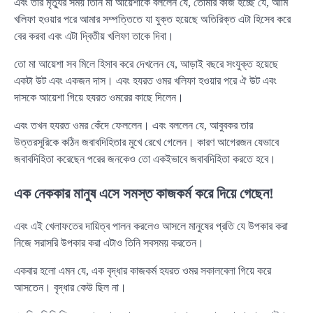
এবং তার মৃত্যুর সময় তিনি মা আয়েশাকে বললেন যে, তোমার কাজ হচ্ছে যে, আমি
খলিফা হওয়ার পরে আমার সম্পত্তিতে যা যুক্ত হয়েছে অতিরিক্ত এটা হিসেব করে
বের করবা এবং এটা দ্বিতীয় খলিফা তাকে দিবা।
তো মা আয়েশা সব মিলে হিসাব করে দেখলেন যে, আড়াই বছরে সংযুক্ত হয়েছে
একটা উট এবং একজন দাস। এবং হযরত ওমর খলিফা হওয়ার পরে ঐ উট এবং
দাসকে আয়েশা গিয়ে হযরত ওমরের কাছে দিলেন।
এবং তখন হযরত ওমর কেঁদে ফেললেন। এবং বললেন যে, আবুবকর তার
উত্তরসূরিকে কঠিন জবাবদিহিতার মুখে রেখে গেলেন। কারণ আগেরজন যেভাবে
জবাবদিহিতা করেছেন পরের জনকেও তো একইভাবে জবাবদিহিতা করতে হবে।
এক নেককার মানুষ এসে সমস্ত কাজকর্ম করে দিয়ে গেছেন!
এবং এই খেলাফতের দায়িত্ব পালন করলেও আসলে মানুষের প্রতি যে উপকার করা
নিজে সরাসরি উপকার করা এটাও তিনি সবসময় করতেন।
একবার হলো এমন যে, এক বৃদ্ধার কাজকর্ম হযরত ওমর সকালবেলা গিয়ে করে
আসতেন। বৃদ্ধার কেউ ছিল না।