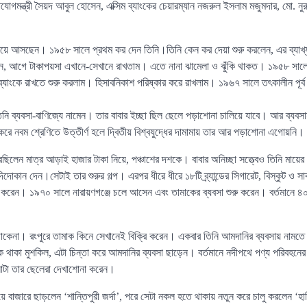
োগমন্ত্রী সৈয়দ আবুল হোসেন, এক্সিম ব্যাংকের চেয়ারম্যান নজরুল ইসলাম মজুমদার, মো. নুরুজ
িয়ে আসছেন। ১৯৫৮ সালে প্রথম কর দেন তিনি।তিনি কেন কর দেয়া শুরু করলেন, এর ব্যাখ্
েন, আগে টাকাপয়সা এখানে-সেখানে রাখতাম। এতে নানা ঝামেলা ও ঝুঁকি থাকত। ১৯৫৮ সালে 
যাংকে রাখতে শুরু করলাম। হিসাবনিকাশ পরিষ্কার করে রাখলাম। ১৯৬৭ সালে তৎকালীন পূর্ব 
িনি ব্যবসা-বাণিজ্যে নামেন। তার বাবার ইচ্ছা ছিল ছেলে পড়াশোনা চালিয়ে যাবে। আর ব্যব
করে নবম শ্রেণিতে উত্তীর্ণ হলে দ্বিতীয় বিশ্বযুদ্ধের দামামায় তার আর পড়াশোনা এগোয়নি।
রেছিলেন মাত্র আড়াই হাজার টাকা নিয়ে, পঞ্চাশের দশকে। বাবার অনিচ্ছা সত্ত্বেও তিনি মায়
ুদিদোকান দেন।সেটাই তার শুরুর গল্প। এরপর ধীরে ধীরে ১৮টি ব্র্যান্ডের সিগারেট, বিস্কুট ও 
া করেন। ১৯৭০ সালে নারায়ণগঞ্জে চলে আসেন এবং তামাকের ব্যবসা শুরু করেন। বর্তমানে ৪০
েচাকেনা। রংপুরে তামাক কিনে সেখানেই বিক্রি করেন। একবার তিনি আমদানির ব্যবসায় নামতে
ে থাকা মুশকিল, এটা চিন্তা করে আমদানির ব্যবসা ছাড়েন। বর্তমানে নদীপথে পণ্য পরিবহনের 
টা তার ছেলেরা দেখাশোনা করেন।
ে বাজারে ছাড়লেন ‘শান্তিপুরী জর্দা’, পরে সেটা নকল হতে থাকায় নতুন করে চালু করলেন ‘হাকি