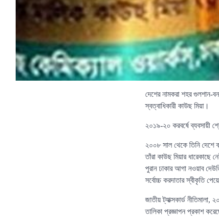
দেশের নামকরা শহর গুলশান-বনা
স্বত্বাধিকারী কাউছ মিয়া।
২০১৯-২০ করবর্ষে ব্যবসায়ী শ্
২০০৮ সাল থেকে তিনি দেশে ব্য
তাঁরা কাউছ মিয়ার ধারেকাছে 
পুরান ঢাকার আগা নওয়াব দেউড়ি
সর্বোচ্চ করদাতার স্বীকৃতি পে
জাতীয় ট্যাক্সকার্ড নীতিমালা,
তালিকা প্রজ্ঞাপন প্রকাশ করে