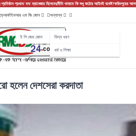
ন/ বস/ ম্যানেজার হিসেবে
দুর্নীতি থামাতে কি শুধু কঠোর আইনই যথেষ্ট?
ফরিদপুরের আলফাডাঙ্গায় বাজার 
ড়ে
আর্কাইভ
আর এম জি জোন
অন্যান্য
ই পি জেড জোন
ভিন্ন ধরণ
ধর্ম ও শিক্ষা
ারো হলেন দেশসেরা করদাতা