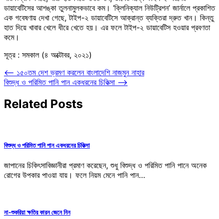
ডায়াবেটিসের আশঙ্কা তুলনামুলকভাবে কম। ‘ক্লিনিক্যাল নিউট্রিশন’ জার্নালে প্রকাশিত
এক গবেষণায় দেখা গেছে, টাইপ-২ ডায়াবেটিসে আক্রান্ত ব্যক্তিরা দ্রুত খান। কিন্তু
হাত দিয়ে খাবার খেলে ধীরে খেতে হয়। এর ফলে টাইপ-২ ডায়াবেটিস হওয়ার প্রবণতা
কমে।
সূত্র
: সমকাল (৪ অক্টোবর, ২০২১)
Post
⟵
১৫০তম দেশ ভ্রমণ করলেন বাংলাদেশি নাজমুন নাহার
বিশুদ্ধ ও পরিমিত পানি পান একধরনের চিকিত্সা
⟶
navigation
Related Posts
বিশুদ্ধ ও পরিমিত পানি পান একধরনের চিকিত্সা
জাপানের চিকিৎসাবিজ্ঞানীরা প্রমাণ করেছেন, শুধু বিশুদ্ধ ও পরিমিত পানি পানে অনেক
রোগের উপকার পাওয়া যায়। ফলে নিয়ম মেনে পানি পান…
না-শুকরিয়া ক্ষতির কারন জেনে নিন