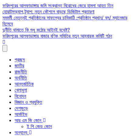
Skip
ফরিদপুরের আলফাডাঙ্গায় জমি সংক্রান্ত বিরোধের জেরে হামলা আহত তিন
to
হোয়াটসঅ্যাপ ট্র্যাপ: নতুন কৌশলে বাড়ছে ডিজিটাল প্রতারণা
content
সমমর্মী নেতৃত্বই প্রতিষ্ঠানের সাফল্যের চাবিকাঠি :প্রতিষ্ঠান প্রধান/ বস/ ম্যানেজার
হিসেবে
দুর্নীতি থামাতে কি শুধু কঠোর আইনই যথেষ্ট?
ফরিদপুরের আলফাডাঙ্গায় বাজার বণিক সমিতির নতুন আহ্বায়ক কমিটি গঠন
প্রচ্ছদ
জাতীয়
রাজনীতি
অর্থনীতি
আন্তর্জাতিক
খেলাধুলা
বিনোদন
বিজ্ঞান ও প্রযুক্তি
দেশজুড়ে
আর্কাইভ
আর এম জি জোন
ই পি জেড জোন
অন্যান্য