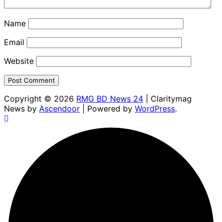
Name
Email
Website
Copyright © 2026
RMG BD News 24
| Claritymag
News by
Ascendoor
| Powered by
WordPress
.