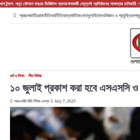
Skip
ন কৌশলে বাড়ছে ডিজিটাল প্রতারণা
সমমর্মী নেতৃত্বই প্রতিষ্ঠানের সাফল্যের চাবিকাঠি :প্রতিষ্ঠান প্রধান/
to
প্রচ্ছদ
জাতীয়
রাজনীতি
অর্থনীতি
আন্তর্জাতিক
খেলাধুলা
বিনোদন
বিজ্ঞান ও প্রযুক্তি
দেশজু
content
ধর্ম ও শিক্ষা
লীড নিউজ
১০ জুলাই প্রকাশ করা হবে এসএসসি ও 
আরএমজি বিডি নিউজ ডেস্ক
July 7, 2025