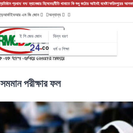
 বস/ ম্যানেজার হিসেবে
দুর্নীতি থামাতে কি শুধু কঠোর আইনই যথেষ্ট?
ফরিদপুরের আলফাডাঙ্গায় বাজার বণ
ড়ে
আর্কাইভ
আর এম জি জোন
অন্যান্য
ই পি জেড জোন
ভিন্ন ধরণ
ধর্ম ও শিক্ষা
সমমান পরীক্ষার ফল