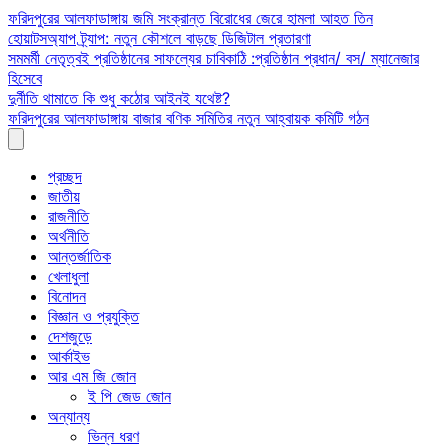
Skip
ফরিদপুরের আলফাডাঙ্গায় জমি সংক্রান্ত বিরোধের জেরে হামলা আহত তিন
to
হোয়াটসঅ্যাপ ট্র্যাপ: নতুন কৌশলে বাড়ছে ডিজিটাল প্রতারণা
content
সমমর্মী নেতৃত্বই প্রতিষ্ঠানের সাফল্যের চাবিকাঠি :প্রতিষ্ঠান প্রধান/ বস/ ম্যানেজার
হিসেবে
দুর্নীতি থামাতে কি শুধু কঠোর আইনই যথেষ্ট?
ফরিদপুরের আলফাডাঙ্গায় বাজার বণিক সমিতির নতুন আহ্বায়ক কমিটি গঠন
প্রচ্ছদ
জাতীয়
রাজনীতি
অর্থনীতি
আন্তর্জাতিক
খেলাধুলা
বিনোদন
বিজ্ঞান ও প্রযুক্তি
দেশজুড়ে
আর্কাইভ
আর এম জি জোন
ই পি জেড জোন
অন্যান্য
ভিন্ন ধরণ