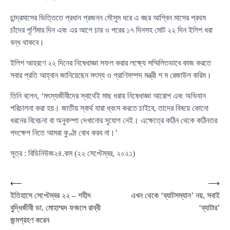
চান্দ্রমাসের ভিত্তিতে প্রধান প্রজনন মৌসুম ধরে এ বছর আশ্বিন মাসের প্রথম
চাঁদের পূর্ণিমার দিন এবং এর আগে চার ও পরের ১৭ দিনসহ মোট ২২ দিন ইলিশ ধরা
বন্ধ থাকবে।
ইলিশ আহরণে ২২ দিনের নিষেধাজ্ঞা সফল করার লক্ষ্যে সম্মিলিতভাবে কাজ করতে
সবার প্রতি আহ্বান জানিয়েছেন মৎস্য ও প্রাণিসম্পদ মন্ত্রী শ ম রেজাউল করিম।
তিনি বলেন, ‘মৎস্যজীবীদের স্বার্থেই মাছ ধরায় নিষেধাজ্ঞা আরোপ এবং অভিযান
পরিচালনা করা হয়। জাতীয় স্বার্থ যারা ধ্বংস করতে চাইবে, তাদের বিষয়ে কোনো
ধরনের বিবেচনা বা অনুকম্পা দেখানোর সুযোগ নেই। এক্ষেত্রে কঠিন থেকে কঠিনতর
পদক্ষেপ নিতে আমরা কুণ্ঠা বোধ করব না।’
সূত্র
: বিডিনিউজ২৪.কম (২২ সেপ্টেম্বর, ২০২১)
Post
⟵
⟶
ইতিহাসে সেপ্টেম্বর ২২ – শহীদ
এখন থেকে ‘ব্যাটসম্যান’ নয়, সবাই
navigation
বুদ্ধিজীবী ডা. মোহাম্মদ ফজলে রাব্বী
‘ব্যাটার’
জন্মগ্রহণ করেন