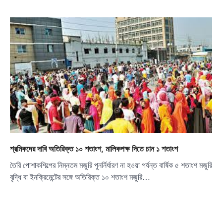
শ্রমিকদের দাবি অতিরিক্ত ১০ শতাংশ, মালিকপক্ষ দিতে চান ১ শতাংশ
তৈরি পোশাকশিল্পের নিম্নতম মজুরি পুনর্নির্ধারণ না হওয়া পর্যন্ত বার্ষিক ৫ শতাংশ মজুরি
বৃদ্ধি বা ইনক্রিমেন্টের সঙ্গে অতিরিক্ত ১০ শতাংশ মজুরি…