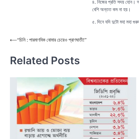
৪. নিজের প্রতি সদয় হোন। অ
বেশি অন্তত কম না হয়।
৫. দিনে যদি দুটো মহা মহা গ
Post
⟵
“চিনি : পারমাণবিক বোমার চেয়েও প্রাণঘাতী!”
navigation
Related Posts