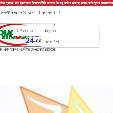
ান/ বস/ ম্যানেজার হিসেবে
দুর্নীতি থামাতে কি শুধু কঠোর আইনই যথেষ্ট?
ফরিদপুরের আলফাডাঙ্গায় বাজার 
ড়ে
আর্কাইভ
আর এম জি জোন
অন্যান্য
ই পি জেড জোন
ভিন্ন ধরণ
ধর্ম ও শিক্ষা