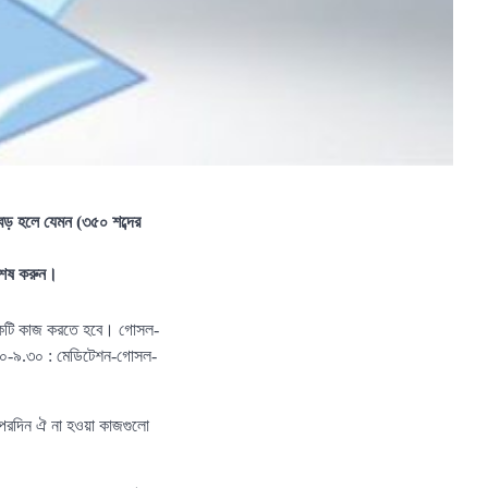
 বড় হলে যেমন (৩৫০ শব্দের
 শেষ করুন।
য়েকটি কাজ করতে হবে। গোসল-
.০০-৯.৩০ : মেডিটেশন-গোসল-
 পরদিন ঐ না হওয়া কাজগুলো