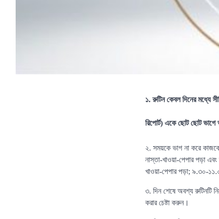
১. রুটিন কেবল দিনের মধ্যে স
রিপোর্ট) একে ছোট ছোট ভাগে 
২. সময়কে ভাগ না করে কাজক
নাস্তা-খাওয়া-পেপার পড়া এবং
খাওয়া-পেপার পড়া; ৯.৩০-১১.০
৩. দিন শেষে অবশ্য রুটিনটি 
করার চেষ্টা করুন।