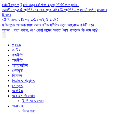
Skip
হোয়াটসঅ্যাপ ট্র্যাপ: নতুন কৌশলে বাড়ছে ডিজিটাল প্রতারণা
to
সমমর্মী নেতৃত্বই প্রতিষ্ঠানের সাফল্যের চাবিকাঠি :প্রতিষ্ঠান প্রধান/ বস/ ম্যানেজার
content
হিসেবে
দুর্নীতি থামাতে কি শুধু কঠোর আইনই যথেষ্ট?
ফরিদপুরের আলফাডাঙ্গায় বাজার বণিক সমিতির নতুন আহ্বায়ক কমিটি গঠন
আমড়া : দামে সস্তা, গুণে সেরা! নামের শুরুতে ‘আম’ থাকলেই কি আম হয়?
প্রচ্ছদ
জাতীয়
রাজনীতি
অর্থনীতি
আন্তর্জাতিক
খেলাধুলা
বিনোদন
বিজ্ঞান ও প্রযুক্তি
দেশজুড়ে
আর্কাইভ
আর এম জি জোন
ই পি জেড জোন
অন্যান্য
ভিন্ন ধরণ