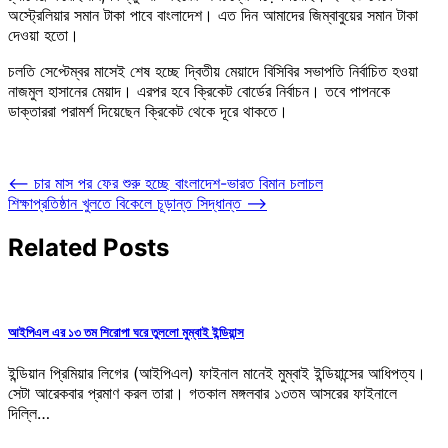
অস্ট্রেলিয়ার সমান টাকা পাবে বাংলাদেশ। এত দিন আমাদের জিম্বাবুয়ের সমান টাকা
দেওয়া হতো।
চলতি সেপ্টেম্বর মাসেই শেষ হচ্ছে দ্বিতীয় মেয়াদে বিসিবির সভাপতি নির্বাচিত হওয়া
নাজমুল হাসানের মেয়াদ। এরপর হবে ক্রিকেট বোর্ডের নির্বাচন। তবে পাপনকে
ডাক্তাররা পরামর্শ দিয়েছেন ক্রিকেট থেকে দূরে থাকতে।
Post
⟵
চার মাস পর ফের শুরু হচ্ছে বাংলাদেশ-ভারত বিমান চলাচল
শিক্ষাপ্রতিষ্ঠান খুলতে বিকেলে চূড়ান্ত সিদ্ধান্ত
⟶
navigation
Related Posts
আইপিএল এর ১৩ তম শিরোপা ঘরে তুললো মুম্বাই ইন্ডিয়ান্স
ইন্ডিয়ান প্রিমিয়ার লিগের (আইপিএল) ফাইনাল মানেই মুম্বাই ইন্ডিয়ান্সের আধিপত্য।
সেটা আরেকবার প্রমাণ করল তারা। গতকাল মঙ্গলবার ১৩তম আসরের ফাইনালে
দিল্লি…