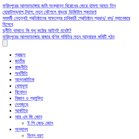
Skip
ফরিদপুরের আলফাডাঙ্গায় জমি সংক্রান্ত বিরোধের জেরে হামলা আহত তিন
to
হোয়াটসঅ্যাপ ট্র্যাপ: নতুন কৌশলে বাড়ছে ডিজিটাল প্রতারণা
content
সমমর্মী নেতৃত্বই প্রতিষ্ঠানের সাফল্যের চাবিকাঠি :প্রতিষ্ঠান প্রধান/ বস/ ম্যানেজার
হিসেবে
দুর্নীতি থামাতে কি শুধু কঠোর আইনই যথেষ্ট?
ফরিদপুরের আলফাডাঙ্গায় বাজার বণিক সমিতির নতুন আহ্বায়ক কমিটি গঠন
প্রচ্ছদ
জাতীয়
রাজনীতি
অর্থনীতি
আন্তর্জাতিক
খেলাধুলা
বিনোদন
বিজ্ঞান ও প্রযুক্তি
দেশজুড়ে
আর্কাইভ
আর এম জি জোন
ই পি জেড জোন
অন্যান্য
ভিন্ন ধরণ