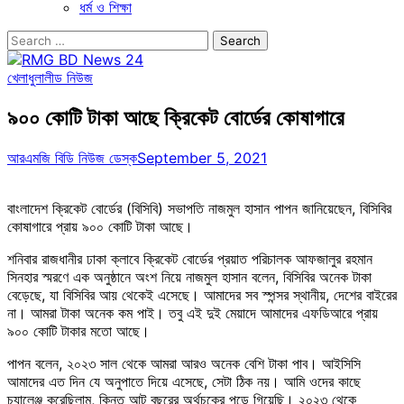
ধর্ম ও শিক্ষা
Search
for:
খেলাধুলা
লীড নিউজ
৯০০ কোটি টাকা আছে ক্রিকেট বোর্ডের কোষাগারে
আরএমজি বিডি নিউজ ডেস্ক
September 5, 2021
বাংলাদেশ ক্রিকেট বোর্ডের (বিসিবি) সভাপতি নাজমুল হাসান পাপন জানিয়েছেন, বিসিবির
কোষাগারে প্রায় ৯০০ কোটি টাকা আছে।
শনিবার রাজধানীর ঢাকা ক্লাবে ক্রিকেট বোর্ডের প্রয়াত পরিচালক আফজালুর রহমান
সিনহার স্মরণে এক অনুষ্ঠানে অংশ নিয়ে নাজমুল হাসান বলেন, বিসিবির অনেক টাকা
বেড়েছে, যা বিসিবির আয় থেকেই এসেছে। আমাদের সব স্পন্সর স্থানীয়, দেশের বাইরের
না। আমরা টাকা অনেক কম পাই। তবু এই দুই মেয়াদে আমাদের এফডিআরে প্রায়
৯০০ কোটি টাকার মতো আছে।
পাপন বলেন, ২০২৩ সাল থেকে আমরা আরও অনেক বেশি টাকা পাব। আইসিসি
আমাদের এত দিন যে অনুপাতে দিয়ে এসেছে, সেটা ঠিক নয়। আমি ওদের কাছে
চ্যালেঞ্জ করেছিলাম, কিন্তু আট বছরের অর্থচক্রে পড়ে গিয়েছি। ২০২৩ থেকে