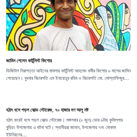
জামিন পেলেন কার্টুনিস্ট কিশোর
ডিজিটাল নিরাপত্তা আইনের মামলায় কার্টুনিস্ট আহমেদ কবীর কিশোর ৬ মাসের জামিন
পেয়েছেন। বুধবার বিচারপতি এম ইনায়েতুর রহিম ও বিচারপতি মো. মোস্তাফিজুর…
হঠাৎ ধসে পড়ল কোল্ড স্টোরেজ, ৭০ হাজার মণ আলু নষ্ট
হঠাৎ করেই ধসে পড়ল কোল্ড স্টোরেজ। মঙ্গলবার (৮ জুন) ভোর ৬টায় কুমিল্লার
বুড়িচং উপজেলায় এ ঘটনা ঘটে। স্থানীয়রা জানান, উপজেলার ৭নং মোকাম
ইউনিয়নের…