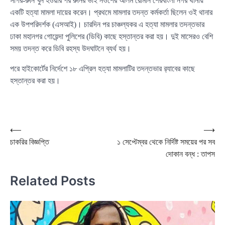
সাগর-রুনি খুন হওয়ার পর রুনির ভাই নওশের আলম রোমান শেরবাংলা নগর থানায়
একটি হত্যা মামলা দায়ের করেন। প্রথমে মামলার তদন্ত কর্মকর্তা ছিলেন ওই থানার
এক উপপরিদর্শক (এসআই)। চারদিন পর চাঞ্চল্যকর এ হত্যা মামলার তদন্তভার
ঢাকা মহানগর গোয়েন্দা পুলিশের (ডিবি) কাছে হস্তান্তর করা হয়। দুই মাসেরও বেশি
সময় তদন্ত করে ডিবি রহস্য উদঘাটনে ব্যর্থ হয়।
পরে হাইকোর্টের নির্দেশে ১৮ এপ্রিল হত্যা মামলাটির তদন্তভার র‌্যাবের কাছে
হস্তান্তর করা হয়।
Post
⟵
⟶
চাকরির বিজ্ঞপ্তি
১ সেপ্টেম্বর থেকে নির্দিষ্ট সময়ের পর সব
navigation
দোকান বন্ধ : তাপস
Related Posts