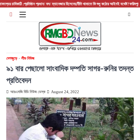
Skip
যের চাবিকাঠি :প্রতিষ্ঠান প্রধান/ বস/ ম্যানেজার হিসেবে
দুর্নীতি থামাতে কি শুধু কঠোর আইনই যথেষ্ট?
ফরিদপুরের আল
to
content
দেশজুড়ে
লীড নিউজ
৯১ বার পেছালো সাংবাদিক দম্পতি সাগর-রুনির তদন্ত
প্রতিবেদন
আরএমজি বিডি নিউজ ডেস্ক
August 24, 2022