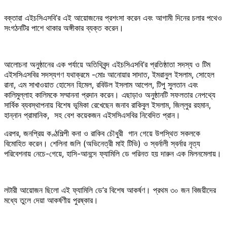
বক্তারা এইচসিএসবি’র এই আয়োজনের প্রশংসা করেন এবং আগামী দিনের চলার পথেও
সংগঠনটির পাশে থাকার অঙ্গীকার ব্যক্ত করেন।
আলোচনা অনুষ্ঠানের এক পর্যায়ে অতিথিবৃন্দ এইচসিএসবি’র প্রতিষ্ঠাতা সদস্য ও টিম
এইসসিএসবির সদস্যগণ যথাক্রমে -মোঃ আনোয়ার সাদাত, ইমরানুল ইসলাম, সোহেল
রানা, এম সাখাওয়াত হোসেন হিমেল, রবিউল ইসলাম আপেল, টিপু সুলতান এবং
কালিমুল্লাহ কালিমকে সম্মাননা প্রদান করেন। এছাড়াও অনুষ্ঠানটি সফলতার নেপথ্যে
সার্বিক ব্যবস্থাপনায় বিশেষ ভূমিকা রেখেছেন জনাব রাকিবুল ইসলাম, জিল্লুর রহমান,
হান্নান প্রামানিক, সহ বেশ কয়েকজন এইসসিএসবির নিবেদিত প্রান।
এরপর, জনপ্রিয় কণ্ঠশিল্পী কনা ও রাকিব চৌধুরী গান গেয়ে উপস্থিত সকলকে
বিমোহিত করেন। শেলিনা জলি (অভিনেত্রী মাই টিভি) ও স্বর্নালী স্বর্নার নৃত্য
পরিবেশনায় নেচে-গেয়ে, হাসি-আনন্দে ফ্যামিলি ডে পরিনত হয় দারুন এক মিলনমেলায়।
লটারী আয়োজন ছিলো এই ফ্যামিলি ডে’র বিশেষ আকর্ষণ। প্রথম ৩০ জন বিজয়ীদের
মধ্যে তুলে দেয়া আকর্ষণীয় পুরষ্কার।