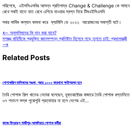
পরিশেষে, এইসসিএসবির আসন্ন প্রতিপাদ্য Change & Challenge কে সামনে
রেখে সবাই হাতে হাত রেখে এগিয়ে যাওয়ার স্বপ্ন নিয়ে টিমএইসিএসবি
সবার সার্বিক কল্যান কামনা করে ফ্যামিলি ডে ২০২২ আয়োজনের সমাপ্তী ঘটে।
Post
⟵
অমুসলিমদের কি দান করা যাবে?
সশস্ত্র বাহিনীকে প্রযুক্তি জ্ঞানসম্পন্ন প্রতিষ্টান হিসেবে গড়ে তুলতে চাই: প্রধানমন্ত্রী
navigation
⟶
Related Posts
পোশাকশিল্প মালিকদের শঙ্কা, প্রায় ১০০০ কারখানা ক্ষতিগ্রস্ত হবে
তৈরি পোশাক শিল্প খাতের নেতারা বলেছেন, যুক্তরাষ্ট্রের বাজারে তৈরি পোশাক রপ্তানিতে
৩৭ শতাংশ শুল্ক পুরোপুরি প্রত্যাহার না হলে দেশের এই…
কাজে ফিরেছেন গাজীপুর-আশুলিয়ার পোশাক কর্মীরা