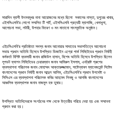
সারাদিন ব্যাপী উৎসবমূখর নানা আয়োজনের মধ্যে ছিলো সকালের নাস্তা, দুপুরের খাবার,
এইসসিএসবি’র লোগো সম্মলিত টি শার্ট, এইসসিএসবি প্রত্যয়ী ম্যাগাজি, খেলাধুলা,
আলোচনা সভা, লটারী, উপহার বিতরণ ও মন মাতানো সাংস্কৃতিক অনুষ্ঠান।
এইচসিএসবি’র প্রতিষ্ঠাতা সদস্য জনাব আনোয়ার সাদাতের সভাপতিত্বে আলোচনা
সভায় প্রধান অতিথি হিসেবে উপস্থিত ডিজাইন এগ্রো পার্ক লিমিটেডের প্রধান নির্বাহী
কর্মকর্তা বিশিষ্ট ব্যবসায়ী জনাব রাজিউল হাসান, বিশেষ অতিথি হিসেবে উপস্থিত ছিলেন
লুপডট ফ্যাশন লিমিটেডের চেয়ারম্যান জনাব আমিরুল ইসলাম, এনট্রাষ্ট গ্রুপের
ব্যবস্থাপনা পরিচালক জনাব মোহাম্মদ আক্তারুজ্জামান, সাষ্টেন্যাবল ম্যানেজমেন্ট সিষ্টেম
বাংলাদেশের প্রধান নির্বাহী জনাব আব্দুল আলিম, এইচসিএসবি’র প্রধান উপদেষ্টা ও
সিসিএস এর ব্যবস্থাপনা পরিচালক কবির আহমেদ লিনজু ও আলজি বাংলাদেশের
আঞ্চলিক ব্যবস্থাপক জনাব নাজমুল হক তুষার।
উপস্থিত অতিথিদেরকে সংগঠনের পক্ষ থেকে উত্তরীয় পরিয়ে দেয়া হয় এবং সম্মাননা
প্রদান করা হয়।