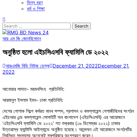
ভিন্ন ধরণ
ধর্ম ও শিক্ষা
Search
for:
আর এম জি জোন
বিনোদন
অনুষ্ঠিত হলো এইচসিএসবি ফ্যামিলি ডে ২০২২
আরএমজি বিডি নিউজ ডেস্ক
December 21, 2022
December 21,
2022
আনোয়ার সাদাত- ময়মনসিংহ প্রতিনিধি:
আরমানুল ইসলাম ইমন- ঢাকা প্রতিনিধি:
দেশের পোশাক শিল্পে কর্মরত মানব সম্পদ, প্রশাসন ও কমপ্লায়েন্স পেশাজীবিদের সংগঠন
এইচআর এন্ড কমপ্লায়েন্স সোসাইটি অব বাংলাদেশ (এইচসিএসবি) এর আয়োজনে
‘এইচসিএসবি ফ্যামিলি ডে ২০২২’ গত শুক্রবার (১৬ ডিসেম্বর ২০২২) ঢাকার
উত্তরাস্থ ফ্যান্টাসি আইল্যান্ডে অনুষ্ঠিত হয়েছে। আনন্দঘন এই আয়োজনে সংগঠনটির
নিবন্ধিত সদস্যসহ অনেকেই স্বপরিবারে অংশগ্রহণ করেন।