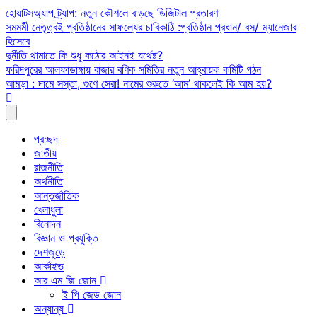
Skip
হোয়াটসঅ্যাপ ট্র্যাপ: নতুন কৌশলে বাড়ছে ডিজিটাল প্রতারণা
to
সমমর্মী নেতৃত্বই প্রতিষ্ঠানের সাফল্যের চাবিকাঠি :প্রতিষ্ঠান প্রধান/ বস/ ম্যানেজার
content
হিসেবে
দুর্নীতি থামাতে কি শুধু কঠোর আইনই যথেষ্ট?
ফরিদপুরের আলফাডাঙ্গায় বাজার বণিক সমিতির নতুন আহ্বায়ক কমিটি গঠন
আমড়া : দামে সস্তা, গুণে সেরা! নামের শুরুতে ‘আম’ থাকলেই কি আম হয়?
প্রচ্ছদ
জাতীয়
রাজনীতি
অর্থনীতি
আন্তর্জাতিক
খেলাধুলা
বিনোদন
বিজ্ঞান ও প্রযুক্তি
দেশজুড়ে
আর্কাইভ
আর এম জি জোন
ই পি জেড জোন
অন্যান্য