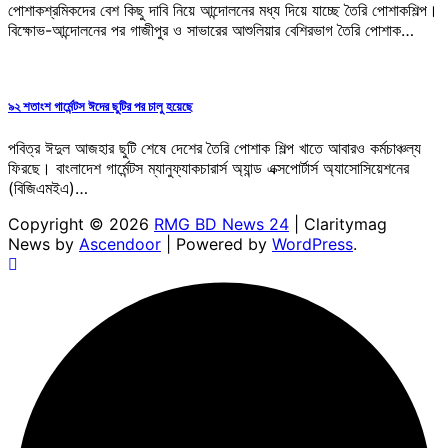
পোশাকশ্রমিকদের বেশ কিছু দাবি নিয়ে আন্দোলনের মধ্য দিয়ে যাচ্ছে তৈরি পোশাকশিল্প।
বিক্ষোভ-আন্দোলনের পর গাজীপুর ও সাভারের আশুলিয়ার বেশিরভাগ তৈরি পোশাক…
৯২ শতাংশ গার্মেন্টস ঈদের ছুটির পর চালু হয়েছে
পবিত্র ঈদুল আজহার ছুটি শেষে দেশের তৈরি পোশাক শিল্প খাতে আবারও কর্মচাঞ্চল্য
ফিরছে। বাংলাদেশ গার্মেন্টস ম্যানুফ্যাকচারার্স অ্যান্ড এক্সপোর্টার্স অ্যাসোসিয়েশনের
(বিজিএমইএ)…
Copyright © 2026
RMG BD News 24
| Claritymag
News by
Ascendoor
| Powered by
WordPress
.