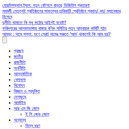
Skip
হোয়াটসঅ্যাপ ট্র্যাপ: নতুন কৌশলে বাড়ছে ডিজিটাল প্রতারণা
to
সমমর্মী নেতৃত্বই প্রতিষ্ঠানের সাফল্যের চাবিকাঠি :প্রতিষ্ঠান প্রধান/ বস/ ম্যানেজার
content
হিসেবে
দুর্নীতি থামাতে কি শুধু কঠোর আইনই যথেষ্ট?
ফরিদপুরের আলফাডাঙ্গায় বাজার বণিক সমিতির নতুন আহ্বায়ক কমিটি গঠন
আমড়া : দামে সস্তা, গুণে সেরা! নামের শুরুতে ‘আম’ থাকলেই কি আম হয়?
প্রচ্ছদ
জাতীয়
রাজনীতি
অর্থনীতি
আন্তর্জাতিক
খেলাধুলা
বিনোদন
বিজ্ঞান ও প্রযুক্তি
দেশজুড়ে
আর্কাইভ
আর এম জি জোন
ই পি জেড জোন
অন্যান্য
ভিন্ন ধরণ