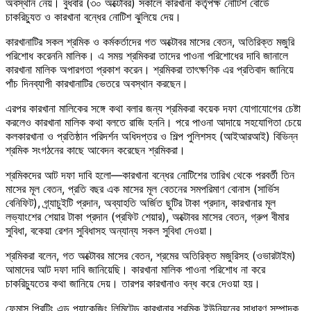
অবস্থান নেয়। বুধবার (৩০ অক্টোবর) সকালে কারখানা কর্তৃপক্ষ নোটিশ বোর্ডে
চাকরিচ্যুত ও কারখানা বন্ধের নোটিশ ঝুলিয়ে দেয়।
কারখানাটির সকল শ্রমিক ও কর্মকর্তাদের গত অক্টোবর মাসের বেতন, অতিরিক্ত মজুরি
পরিশোধ করেননি মালিক। এ সময় শ্রমিকরা তাদের পাওনা পরিশোধের দাবি জানালে
কারখানা মালিক অপারগতা প্রকাশ করেন। শ্রমিকরা তাৎক্ষণিক এর প্রতিবাদ জানিয়ে
পাঁচ দিনব্যাপী কারখানাটির ভেতরে অবস্থান করছেন।
এরপর কারখানা মালিকের সঙ্গে কথা বলার জন্য শ্রমিকরা কয়েক দফা যোগাযোগের চেষ্টা
করলেও কারখানা মালিক কথা বলতে রাজি হননি। পরে পাওনা আদায়ে সহযোগিতা চেয়ে
কলকারখানা ও প্রতিষ্ঠান পরিদর্শন অধিদপ্তর ও শিল্প পুলিশসহ (আইআরআই) বিভিন্ন
শ্রমিক সংগঠনের কাছে আবেদন করেছেন শ্রমিকরা।
শ্রমিকদের আট দফা দাবি হলো—কারখানা বন্ধের নোটিশের তারিখ থেকে পরবর্তী তিন
মাসের মূল বেতন, প্রতি বছর এক মাসের মূল বেতনের সমপরিমাণ বোনাস (সার্ভিস
বেনিফিট), গ্র্যাচুইটি প্রদান, অব্যাহতি অর্জিত ছুটির টাকা প্রদান, কারখানার মূল
লভ্যাংশের শেয়ার টাকা প্রদান (প্রফিট শেয়ার), অক্টোবর মাসের বেতন, গ্রুপ বীমার
সুবিধা, বকেয়া রেশন সুবিধাসহ অন্যান্য সকল সুবিধা দেওয়া।
শ্রমিকরা বলেন, গত অক্টোবর মাসের বেতন, শ্রমের অতিরিক্ত মজুরিসহ (ওভারটাইম)
আমাদের আট দফা দাবি জানিয়েছি। কারখানা মালিক পাওনা পরিশোধ না করে
চাকরিচ্যুতের কথা জানিয়ে দেয়। তারপর কারখানাও বন্ধ করে দেওয়া হয়।
ফেমাস প্রিন্টিং এন্ড প্যাকেজিং লিমিটেড কারখানার শ্রমিক ইউনিয়নের সাধারণ সম্পাদক