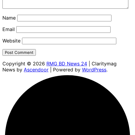
Name
Email
Website
Copyright © 2026
RMG BD News 24
| Claritymag
News by
Ascendoor
| Powered by
WordPress
.