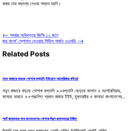
করায় তার বক্তব্য নেওয়া সম্ভব হয়নি।
Post
⟵
সমবায় অধিদপ্তর জিম্মি ১২ জনে
জয় বাংলা’ স্লোগান দেওয়ায় সিভিল সার্জন ওএসডি
⟶
navigation
Related Posts
নতুন বাজারে বাড়ছে পোশাক রপ্তানি,ইউরোপ-আমেরিকার বাইরে!
নতুন বাজারে বাড়ছে পোশাক রপ্তানি >>রপ্তানি বেড়েছে জাপান ও অস্ট্রেলিয়ায়,
কমেছে ভারতে >>প্রচলিত প্রধান বাজার ইইউ, যুক্তরাষ্ট্র ও কানাডা বাংলাদেশের…
স্মার্ট কারখানার পথে বাংলাদেশের পোশাক শিল্পে রূপান্তরের ইঙ্গিত:
হিকারি চালু করল নতুন প্রজন্মের এআই-চালিত ইন্টেলিজেন্ট সেলাই মেশিন