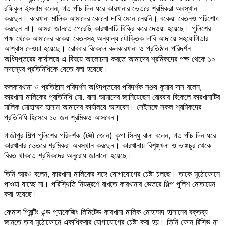
রফিকুল ইসলাম বলেন, গত পাঁচ দিন ধরে কারখানার ভেতরে শ্রমিকরা অবস্থান
করছেন। কারখানা মালিক আমাদের কোনো দাবি মেনে নেয়নি। বকেয়া বেতনও পরিশোধ
করছেন না। আমরা জানতে পেরেছি কারখানাটি বিক্রি করে দেওয়া হয়েছে। পুলিশের
পক্ষ থেকে আমাদের বকেয়া বেতনসহ অন্যান্য যৌক্তিক দাবি আদায়ে সহযোগিতার
আশ্বাস দেওয়া হয়েছে। রোববার বিকেলে কলকারখানা ও প্রতিষ্ঠান পরিদর্শন
অধিদপ্তরের কার্যালয়ে এ বিষয়ে আলোচনা করতে আমাদের শ্রমিকদের পক্ষ থেকে ১০
সদস্যের প্রতিনিধিকে যেতে বলা হয়েছে।
কলকারখানা ও প্রতিষ্ঠান পরিদর্শন অধিদপ্তরের পরিদর্শক সঞ্জয় কুমার দাস বলেন,
কারখানা মালিকের প্রতিনিধি মো. রানা আমাদের জানিয়েছেন রোববার বিকেলে কারখানাটির
মালিক মোহাম্মদ হাসান আমাদের কার্যালয়ে আসবেন। সেইসঙ্গে সকল শ্রমিকদের
প্রতিনিধি হিসেবে ১০ জন শ্রমিকও আসবেন।
গাজীপুর শিল্প পুলিশের পরিদর্শক (টঙ্গী জোন) কৃপা সিন্ধু বালা বলেন, গত পাঁচ দিন ধরে
কারখানার ভেতরে শ্রমিকরা অবস্থান করছেন। কারখানায় বিশৃঙ্খলা ও ভাঙচুর থেকে
বিরত থাকতে শ্রমিকদের অনুরোধ জানানো হয়েছে।
তিনি আরও বলেন, কারখানা মালিকের সঙ্গে যোগাযোগের চেষ্টা চলছে। তাকে মুঠোফোনে
পাওয়া যাচ্ছে না। পরিস্থিতি নিয়ন্ত্রণে রাখতে কারখানার ভেতরে শিল্প পুলিশ মোতায়েন
করা হয়েছে।
ফেমাস প্রিন্টিং এন্ড প্যাকেজিং লিমিটেড কারখানা মালিক মোহাম্মদ হাসানের বক্তব্য
জানতে তার মুঠোফোনে একাধিকবার যোগাযোগের চেষ্টা করা হয়। তিনি ফোন রিসিভ না