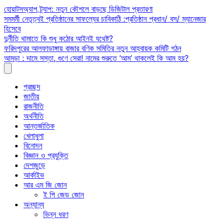
Skip
হোয়াটসঅ্যাপ ট্র্যাপ: নতুন কৌশলে বাড়ছে ডিজিটাল প্রতারণা
to
সমমর্মী নেতৃত্বই প্রতিষ্ঠানের সাফল্যের চাবিকাঠি :প্রতিষ্ঠান প্রধান/ বস/ ম্যানেজার
content
হিসেবে
দুর্নীতি থামাতে কি শুধু কঠোর আইনই যথেষ্ট?
ফরিদপুরের আলফাডাঙ্গায় বাজার বণিক সমিতির নতুন আহ্বায়ক কমিটি গঠন
আমড়া : দামে সস্তা, গুণে সেরা! নামের শুরুতে ‘আম’ থাকলেই কি আম হয়?
প্রচ্ছদ
জাতীয়
রাজনীতি
অর্থনীতি
আন্তর্জাতিক
খেলাধুলা
বিনোদন
বিজ্ঞান ও প্রযুক্তি
দেশজুড়ে
আর্কাইভ
আর এম জি জোন
ই পি জেড জোন
অন্যান্য
ভিন্ন ধরণ