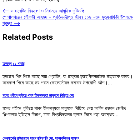
Post
⟵
ডায়াবেটিস নিয়ন্ত্রণ ও নিরাময়ে আধুনিক দৃষ্টিভঙ্গি
গোপালগঞ্জের মৌলভী আহমদ – প্রতিভাদীপ্ত জীবন ১০৯ -তম মৃত্যুবার্ষিকী উপলক্ষে
navigation
শ্রদ্ধা
⟶
Related Posts
হৃদবন্ধু ১০ খাবার
হৃদরোগ শিম শিমে আছে সয়া প্রোটিন, যা রক্তের ট্রাইগ্লিসারাইড মাত্রাকে কমায়।
আধকাপ শিমে আছে নয় গ্রাম কোলেস্টেরল কমাবার উপযোগী আঁশ।…
মনের গহীনে লুকিয়ে থাকা হীনম্মন্যতা মানুষকে পিছিয়ে দেয়
মনের গহীনে লুকিয়ে থাকা হীনম্মন্যতা মানুষকে পিছিয়ে দেয় আবিদ রহমান জেনীথ
শিল্পকলার ইতিহাস বিভাগ, ঢাকা বিশ্ববিদ্যালয় ক্লাস সিক্সে পড়া অবস্থায়…
ডেনমার্কের রাষ্ট্রদূতের সাথে রাষ্ট্রপতি মো. সাহাবুদ্দিনের সাক্ষাৎ