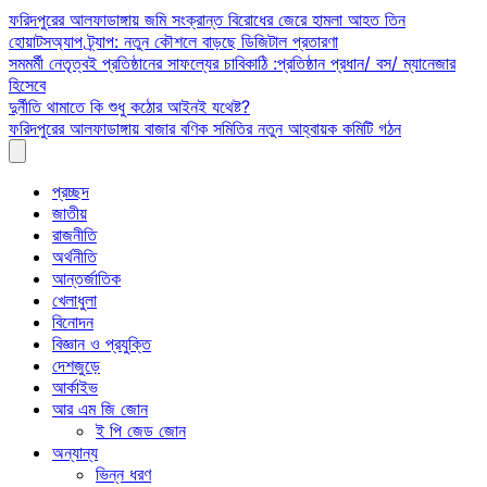
Skip
ফরিদপুরের আলফাডাঙ্গায় জমি সংক্রান্ত বিরোধের জেরে হামলা আহত তিন
to
হোয়াটসঅ্যাপ ট্র্যাপ: নতুন কৌশলে বাড়ছে ডিজিটাল প্রতারণা
content
সমমর্মী নেতৃত্বই প্রতিষ্ঠানের সাফল্যের চাবিকাঠি :প্রতিষ্ঠান প্রধান/ বস/ ম্যানেজার
হিসেবে
দুর্নীতি থামাতে কি শুধু কঠোর আইনই যথেষ্ট?
ফরিদপুরের আলফাডাঙ্গায় বাজার বণিক সমিতির নতুন আহ্বায়ক কমিটি গঠন
প্রচ্ছদ
জাতীয়
রাজনীতি
অর্থনীতি
আন্তর্জাতিক
খেলাধুলা
বিনোদন
বিজ্ঞান ও প্রযুক্তি
দেশজুড়ে
আর্কাইভ
আর এম জি জোন
ই পি জেড জোন
অন্যান্য
ভিন্ন ধরণ