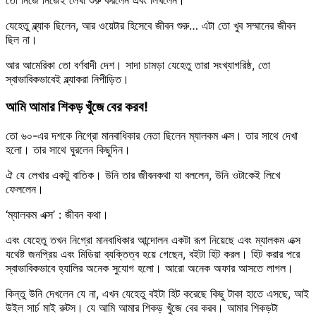
যেহেতু ব্ল্যাক ছিলেন, আর ওয়েটার হিসেবে জীবন শুরু… এটা তো খুব সম্মানের জীবন
ছিল না।
আর আমেরিকা তো বর্ণবাদী দেশ। সাদা চামড়া যেহেতু তারা সংখ্যাগরিষ্ঠ, তো
স্বাভাবিকভাবেই ব্ল্যাকরা নিপীড়িত।
আমি আমার শিকড় খুঁজে বের করব!
তো ৬০-এর দশকে নিগ্রো মানবাধিকার নেতা ছিলেন ম্যালকম এক্স। তার সাথে দেখা
হলো। তার সাথে ঘুরলেন কিছুদিন।
ঐ যে লেখার একটু বাতিক। উনি তার জীবনকথা যা বললেন, উনি ওটাকেই লিখে
ফেললেন।
‘ম্যালকম এক্স’ : জীবন কথা।
এবং যেহেতু তখন নিগ্রো মানবাধিকার আন্দোলন একটা রূপ নিয়েছে এবং ম্যালকম এক্স
যথেষ্ট জনপ্রিয় এবং মিডিয়া ব্যক্তিত্ব হয়ে গেছেন, বইটা হিট করল। হিট করার পরে
স্বাভাবিকভাবে হ্যালির অনেক সুযোগ হলো। আরো অনেক অফার আসতে লাগল।
কিন্তু উনি দেখলেন যে না, এখন যেহেতু বইটা হিট করেছে কিছু টাকা হাতে এসছে, আই
উইল সার্চ মাই রুটস। যে আমি আমার শিকড় খুঁজে বের করব। আমার শিকড়টা