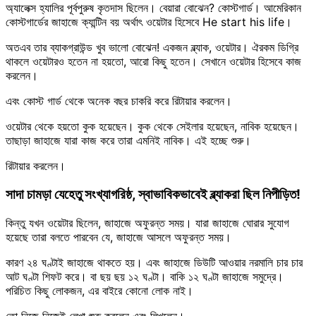
অ্যালেক্স হ্যালির পূর্বপুরুষ কৃতদাস ছিলেন। বেয়ারা বোঝেন? কোস্টগার্ড। আমেরিকান
কোস্টগার্ডের জাহাজে ক্যান্টিন বয় অর্থাৎ ওয়েটার হিসেবে He start his life।
অতএব তার ব্যাকগ্রাউন্ড খুব ভালো বোঝেন! একজন ব্ল্যাক, ওয়েটার। ঐরকম ডিগ্রি
থাকলে ওয়েটারও হতেন না হয়তো, আরো কিছু হতেন। সেখানে ওয়েটার হিসেবে কাজ
করলেন।
এবং কোস্ট গার্ড থেকে অনেক বছর চাকরি করে রিটায়ার করলেন।
ওয়েটার থেকে হয়তো কুক হয়েছেন। কুক থেকে সেইলার হয়েছেন, নাবিক হয়েছেন।
তাছাড়া জাহাজে যারা কাজ করে তারা এমনিই নাবিক। এই হচ্ছে শুরু।
রিটায়ার করলেন।
সাদা চামড়া যেহেতু সংখ্যাগরিষ্ঠ, স্বাভাবিকভাবেই ব্ল্যাকরা ছিল নিপীড়িত!
কিন্তু যখন ওয়েটার ছিলেন, জাহাজে অফুরন্ত সময়। যারা জাহাজে ঘোরার সুযোগ
হয়েছে তারা বলতে পারবেন যে, জাহাজে আসলে অফুরন্ত সময়।
কারণ ২৪ ঘণ্টাই জাহাজে থাকতে হয়। এবং জাহাজে ডিউটি আওয়ার নরমালি চার চার
আট ঘণ্টা শিফট করে। বা ছয় ছয় ১২ ঘণ্টা। বাকি ১২ ঘণ্টা জাহাজে সমুদ্রে।
পরিচিত কিছু লোকজন, এর বাইরে কোনো লোক নাই।
তো নিজে নিজেই লেখা শুরু করলেন এবং লিখলেন।