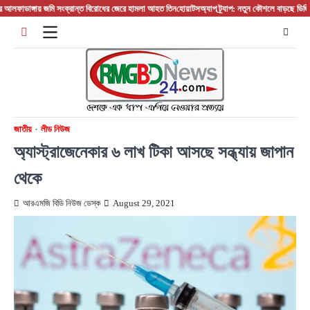
Skip
াঙ্গায় জমি সংক্রান্ত বিরোধের জেরে হামলা আহত তিন
হোয়াটসঅ্যাপ ট্র্যাপ: নতুন কৌশলে বাড়ছে ডিজিটাল প্র
to
content
জাতীয়
লীড নিউজ
অ্যাস্ট্রাজেনেকার ৬ লাখ টিকা আসছে সন্ধ্যায় জাপান
থেকে
আরএমজি বিডি নিউজ ডেস্ক
August 29, 2021