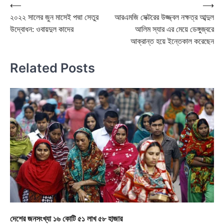
Post
⟵
⟶
২০২২ সালের জুন মাসেই পদ্মা সেতুর
আরএমজি সেক্টরের উজ্জ্বল নক্ষত্র আব্দুল
navigation
উদ্বোধন: ওবায়দুল কাদের
আলিম স্যার এর মেয়ে ডেঙ্গুজ্বরে
আক্রান্ত হয়ে ইন্তেকাল করেছেন
Related Posts
দেশের জনসংখ্যা ১৬ কোটি ৫১ লাখ ৫৮ হাজার