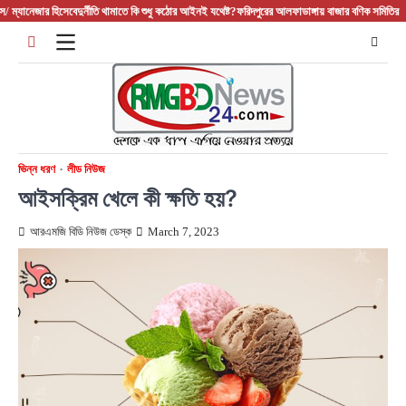
Skip
 হিসেবে
দুর্নীতি থামাতে কি শুধু কঠোর আইনই যথেষ্ট?
ফরিদপুরের আলফাডাঙ্গায় বাজার বণিক সমিতির নতুন আহ্বায়ক 
to
content
ভিন্ন ধরণ
লীড নিউজ
আইসক্রিম খেলে কী ক্ষতি হয়?
আরএমজি বিডি নিউজ ডেস্ক
March 7, 2023