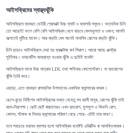
আইসক্রিমের স্বাস্থ্যঝুঁকি
আইসক্রিমে ব্যবহৃত ডেইরী প্রোডাক্ট উচ্চ ফ্যাট ও ক্যালরি সমৃদ্ধ। অত্যধিক চিনি
তো আছেই! ফলে বেশি বেশি আইসক্রিম খেলে বাড়বে মেদস্থূলতা ও ওজন; আপনি
অল্পতেই মুটিয়ে যাবেন। আর বাড়তি মেদ মানেই নানাবিধ রোগের বাড়তি ঝুঁকি।
চিনি ছাড়াও আইসক্রিমে দেয়া হয় ফ্রুক্টোজ কর্ন সিরাপ। আরো আছে এক্সট্রা
সুইটনার। ডায়বেটিস আক্রান্ত হওয়ার ঝুঁকি এ দুটোই যথেষ্ট!
আইসক্রিমে থাকে উচ্চ মাত্রার LDL তথা ক্ষতিকর কোলেস্টেরল। যা হৃদরোগের
ঝুঁকি তৈরি করে।
এছাড়া, এতে ব্যবহৃত রাসায়নিক উপাদানের একাধিক ক্যান্সারের কারক।
ছেলে-বুড়ো নির্বিশেষ আইসক্রিমের ভক্ত যেহেতু সব বয়সী মানুষ, রোগের ঝুঁকি তাই
বয়স-নিরপেক্ষ। ছোট ছোট বাচ্চাদেরও এখন হৃদরোগ, ফুসফুস ও কিডনি রোগ,
কোলন, স্টমাক বা লিভার ক্যান্সারের পরিমাণ বেড়ে গেছে- এটাই তার কারণ।
তবে সবচেয়ে ভয়াবহ ব্যাপার হলো আইসক্রিম যথেষ্টই এডিক্টিভ বা আসক্তিকারক।