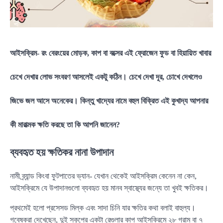
আইসক্রিম- রং বেরংয়ের মোড়ক, কাপ বা বক্সের এই ফ্রোজেন ফুড বা হিয়ায়িত খাবার
চেখে দেখার লোভ সংবরণ আসলেই একটু কঠিন। চেখে দেখা দূর, চোখে দেখলেও
জিভে জল আসে অনেকের। কিন্তু খাদ্যের নামে বহুল বিক্রিত এই কুখাদ্য আপনার
কী মারাত্মক ক্ষতি করছে তা কি আপনি জানেন?
ব্যবহৃত হয় ক্ষতিকর নানা উপাদান
নামী ব্র্যান্ড কিংবা ফুটপাতের ভ্যান- যেখান থেকেই আইসক্রিম কেনেন না কেন,
আইসক্রিমে যে উপাদানগুলো ব্যবহৃত হয় মানব স্বাস্থ্যের জন্যে তা খুবই ক্ষতিকর।
প্রথমেই হলো প্রসেসড মিল্ক এবং সাদা চিনি যার ক্ষতির কথা বলাই বাহুল্য।
গবেষকরা দেখেছেন, দুই স্কুপের একটা রেগুলার কাপ আইসক্রিমে ২৮ গ্রাম বা ৭