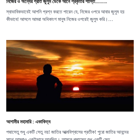
নিজের ও অন্যের প্রতি জুলুম ডেকে আনে প্রকৃতির শাস্তি………
স্বাভাবিকভাবেই আপনি প্রশ্ন করতে পারেন যে, নিজের ওপরে আবার জুলুম হয়
কীভাবে! আসলে আমরা অধিকাংশ মানুষ নিজের ওপরেই জুলুম করি।…
আগামীর মহামারি : একাকিত্ব
পদ্মাসেতু শুধু একটি সেতু নয়! জাতির আত্মবিশ্বাসের প্রতীক! পুরো জাতির আনন্দের
সাথে আমরাও একইভাবে আনন্দিত। আসলে পদ্মাসেতু শুধু একটি সেতু…