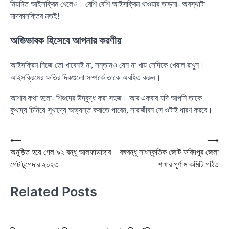
নিয়মিত আইসক্রিম খেলেও। বেশি বেশি আইসক্রিম খাওয়ার তাড়না- অবস্থাটা
মাদকাসক্তির মতই!
অভিভাবক হিসেবে আপনার করণীয়
আইসক্রিম নিজে তো খাবেনই না, সন্তানও যেন না খায় সেদিকে খেয়াল রাখুন।
আইসক্রিমের ক্ষতির দিকগুলো সম্পর্কে তাকে অবহিত করুন।
আশার কথা হলো- শিশুদের উদ্বুদ্ধ করা সহজ। আর একবার যদি আপনি তাকে
কুখাদ্য চিনিয়ে সুখাদ্যে অভ্যস্ত করাতে পারেন, সারাজীবন সে ওটাই ধারণ করবে।
Post
⟵
⟶
অনুষ্ঠিত হয়ে গেল ৯২ বন্ধু আলফাডাঙ্গার
বঙ্গবন্ধু সাংস্কৃতিক জোট ফরিদপুর জেলা
navigation
গেট টুগেদার ২০২৩
শাখার পূর্ণাঙ্গ কমিটি গঠিত
Related Posts