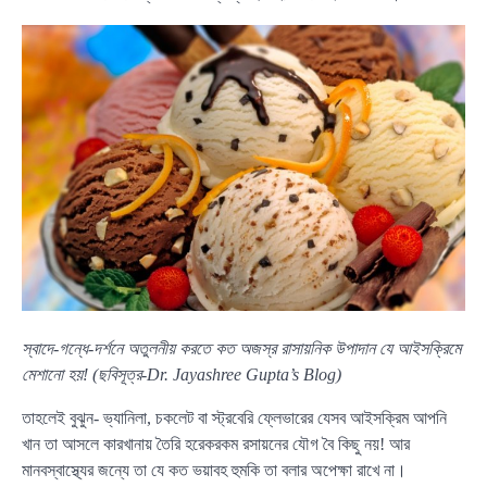
স্বাদে-গন্ধে-দর্শনে অতুলনীয় করতে কত অজস্র রাসায়নিক উপাদান যে আইসক্রিমে
মেশানো হয়! (ছবিসূত্র-Dr. Jayashree Gupta’s Blog)
তাহলেই বুঝুন- ভ্যানিলা, চকলেট বা স্ট্রবেরি ফ্লেভারের যেসব আইসক্রিম আপনি
খান তা আসলে কারখানায় তৈরি হরেকরকম রসায়নের যৌগ বৈ কিছু নয়! আর
মানবস্বাস্থ্যের জন্যে তা যে কত ভয়াবহ হুমকি তা বলার অপেক্ষা রাখে না।