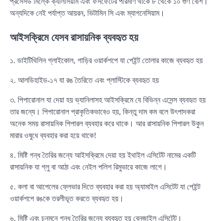
প্রসেসড মিল্কে ক্যালসিয়াম এবং ফসফেটের পরিমাণ থাকে ৮ থেকে ১০ গুণ বেশি।
অন্যদিকে নেই পর্যাপ্ত আয়রন, ভিটামিন সি এবং ম্যাগনেসিয়াম।
আইসক্রিমে যেসব রাসায়নিক ব্যবহৃত হয়
১. ডাইটিথিলিন গ্লাইকোল, গাড়ির ওয়ার্কশপে যা পেইন্ট তোলার কাজে ব্যবহৃত হয়
২. আলডিহাইড-১৭ যা রঙ তৈরিতে এবং প্লাস্টিকে ব্যবহৃত হয়
৩. পিপারোনাল যা দেয়া হয় ভ্যানিলাসহ আইসক্রিমে যে বিভিন্ন এসেন্স ব্যবহৃত হয়
তার জন্যে। পিপারোনাল প্রাকৃতিকভাবেও হয়, কিন্তু দাম কম বলে উৎপাদকরা
অনেক সময় রাসায়নিক পিপারল ব্যবহার করে থাকে। আর রাসায়নিক পিপারল উকুন
মারার ওষুধে ব্যবহার করা হয়ে থাকে!
৪. মিষ্টি গন্ধ তৈরির জন্যে আইসক্রিমে দেয়া হয় ইথাইল এসিটেট নামের একটি
রাসায়নিক যা গ্লু বা আঠা এবং নেইল পলিশ রিমুভারে কাজে লাগে।
৫. কলা বা আপেলের ফ্লেভার দিতে ব্যবহার করা হয় অ্যামাইল এসিটেট যা পেইন্ট
ওয়ার্কশপে রঙকে তরলীভূত করতে ব্যবহৃত হয়।
৬. মিষ্টি এবং চনমনে গন্ধ তৈরির জন্যে ব্যবহৃত হয় বেনজাইল এসিটেট।