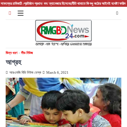
Skip
 চাবিকাঠি :প্রতিষ্ঠান প্রধান/ বস/ ম্যানেজার হিসেবে
দুর্নীতি থামাতে কি শুধু কঠোর আইনই যথেষ্ট?
ফরিদপুরের আলফাড
to
content
ভিন্ন ধরণ
লীড নিউজ
আগ্রহ
আরএমজি বিডি নিউজ ডেস্ক
March 6, 2021