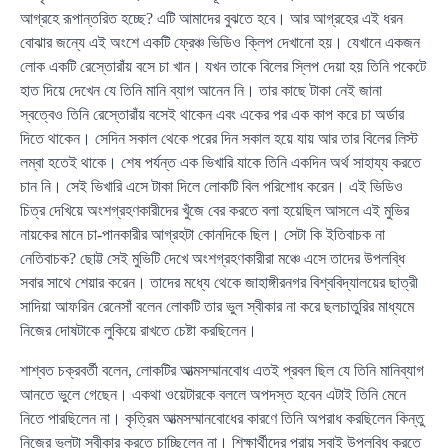
আগ্রহে রূপান্তরিত হচ্ছে? এটি আমাদের বুঝতে হবে। আর আগ্রহের এই ধরন
বোঝার জন্যে এই অংশে একটি ফ্রেঞ্চ ভিডিও ক্লিপ দেখানো হয়। যেখানে একজন
লোক একটি রেস্তোরাঁয় বসে চা খান। যখন তাকে বিলের স্লিপ দেয়া হয় তিনি পকেটে
হাত দিয়ে দেখেন যে তিনি মানি ব্যাগ আনেন নি। তার কাছে টাকা নেই জানা
স্বত্বেও তিনি রেস্তোরাঁয় বসেই থাকেন এবং একের পর এক কাপ করে চা অর্ডার
দিতে থাকেন। সেদিন সকাল থেকে পরের দিন সকাল হয়ে যায় আর তার বিলের লিস্ট
লম্বা হতেই থাকে। শেষ পর্যন্ত এক ভিখারি যাকে তিনি একদিন অর্থ সাহায্য করতে
চান নি। সেই ভিখারি এসে টাকা দিলে লোকটি বিল পরিশোধ করেন। এই ভিডিও
চিত্র দেখিয়ে অংশগ্রহণকারীদের খুঁজে বের করতে বলা হয়েছিল আসলে এই মুভির
নায়কের মানে চা-পানকারীর আগ্রহটা কোনদিকে ছিল। সেটা কি ইতিবাচক না
নেতিবাচক? ছোট্ট সেই মুভিটি দেখে অংশগ্রহণকারীরা মঞ্চে এসে তাদের উপলব্ধি
সবার সাথে শেয়ার করেন। তাদের মধ্যে থেকে জাহাঙ্গীরনগর বিশ্ববিদ্যালয়ের ছাত্রী
সাদিয়া আফরিন রেনেসাঁ বলেন লোকটি তার ভুল স্বীকার না করে ছলচাতুরির মাধ্যমে
নিজের দোষটাকে লুকিয়ে রাখতে চেষ্টা করছিলেন।
শাশ্বত চক্রবর্তী বলেন, লোকটির আত্মসম্মানবোধ এতই প্রবল ছিল যে তিনি মানিব্যাগ
আনতে ভুলে গেছেন। একথা ওয়েটারকে বললে অপদস্ত হবেন এটাই তিনি মেনে
নিতে পারছিলেন না। কৃত্রিম আত্মসম্মানবোধের কারণে তিনি অপরাধ করছিলেন কিন্তু
নিজের ভুলটা স্বীকার করতে চাচ্ছিলেন না। শিক্ষার্থীদের প্রায় সবাই উপলব্ধি করতে