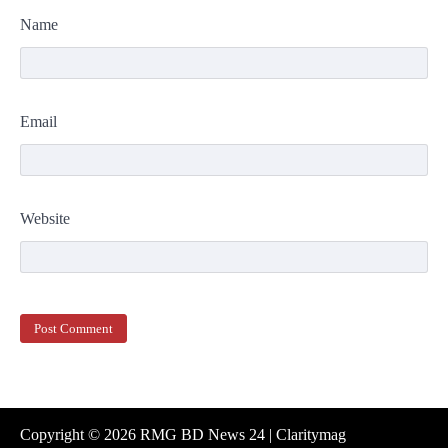
Name
Email
Website
Copyright © 2026
RMG BD News 24
| Claritymag