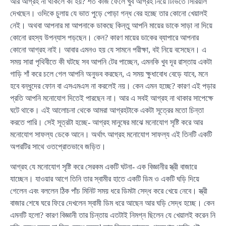
আর আগ্রহ না থাকলে কী হয়? শত কাজ ফেলে খুব আগ্রহ নিয়ে টিভিতে সিরিয়াল
দেখছেন। ওদিকে চুলায় যে ভাত পুড়ে পোড়া গন্ধ বের হচ্ছে তার কোনো খেয়ালই
নেই। অথবা আপনার মা আপনাকে ডাকছে কিন্তু আপনি মায়ের ডাকে সাড়া না দিয়ে
কোনো রহস্য উপন্যাস পড়ছেন। কেন? কারণ মায়ের ডাকের ব্যাপারে আপনার
কোনো আগ্রহ নাই। আবার এমনও হয় যে সামনে পরীক্ষা, বই নিয়ে বসেছেন। এ
সময় সারা পৃথিবীতে কী ঘটছে সব আপনি টের পাচ্ছেন, এমনকি খুব দূর রাস্তায় একটা
গাড়ি শাঁ করে চলে গেল আপনি অনুভব করছেন, এ সময় ক্ষুধাবোধ বেড়ে যাবে, মনে
হবে বন্ধুদের ফোন বা এসএমএস না করলেই নয়। কেন এমন হচ্ছে? কারণ এই পড়ার
প্রতি আপনি মনোযোগ দিতেই পারছেন না। আর এ সবই আগ্রহ না থাকার সাপেক্ষে
ঘটে থাকে। এই আলোচনা থেকে আমরা আগ্রহটাকে একটা সূত্রের মতো চিন্তা
করতে পারি। সেই সূত্রটা হচ্ছে- আগ্রহ মানুষের মাঝে মনোযোগ সৃষ্টি করে আর
মনোযোগ সাফল্য ডেকে আনে। অর্থাৎ আগ্রহ মনোযোগ সাফল্য এই তিনটি একটি
অপরটির সাথে ওতপ্রোতভাবে জড়িত।
আগ্রহ যে মনোযোগ সৃষ্টি করে সেরকম একটি ঘটনা- এক বিজ্ঞানীর স্ত্রী বাজারে
যাচ্ছেন। যাওয়ার আগে তিনি তার স্বামীর হাতে একটি ডিম ও একটি ঘড়ি দিয়ে
গেলেন এবং বললেন ঠিক পাঁচ মিনিট সময় ধরে ডিমটা সেদ্ধ করে খেয়ে নেবে। স্ত্রী
বাজার শেষে ঘরে ফিরে দেখলেন স্বামী ডিম ধরে আছেন আর ঘড়ি সেদ্ধ হচ্ছে। কেন
এমনটি হলো? কারণ বিজ্ঞানী তার চিন্তায় এতটাই নিমগ্ন ছিলেন যে খেয়ালই করেন নি