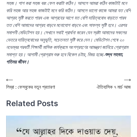
সহজ। পাশ করা সহজ বরং ফেল করাটা কঠিন। আসলে আমরা কঠিন কাজটাই মনে
করি সহজ আর সহজ কাজটাই মনে করি কঠিন। আসলে ভালো কাজে আমরা যত বেশি
আগ্রহ সৃষ্টি করতে পারব এবং আগ্রহের আগে যত বেশি দায়িত্ববোধ বাড়াতে পারব
তত বেশি আমাদের আগ্রহ বাড়বে মনোযোগ বাড়বে এবং সাফল্য সৃষ্টি হবে। এরপর
সমাপনী মেডিটেশন হয়। সেখানে সবাই প্রার্থনা করেন যেন স্রষ্টা আমাদের সকলের
ভেতরে দায়িত্ববোধের অনুভূতি, সচেতনতা সৃষ্টি করে দেন। মেডিটেশন শেষে ২০
নভেম্বর পরবর্তী শিক্ষার্থী মাসিক কার্যক্রমে অংশগ্রহণের আমন্ত্রণ জানিয়ে প্রোগ্রাম
সমাপ্ত হয়। আগামী প্রোগ্রাম শুরু হবে বিকেল ৪টায়, বিষয় হচ্ছে-
শুদ্ধ সহবত,
গতিময় জীবন।
Post
⟵
⟶
লিব্রা : ফেসবুকের নতুন প্রতারণা
ঐতিহাসিক ৭ মার্চ আজ
navigation
Related Posts