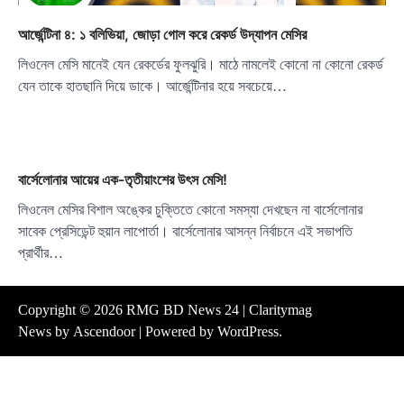
আর্জেন্টিনা ৪: ১ বলিভিয়া, জোড়া গোল করে রেকর্ড উদ্যাপন মেসির
লিওনেল মেসি মানেই যেন রেকর্ডের ফুলঝুরি। মাঠে নামলেই কোনো না কোনো রেকর্ড
যেন তাকে হাতছানি দিয়ে ডাকে। আর্জেন্টিনার হয়ে সবচেয়ে…
বার্সেলোনার আয়ের এক-তৃতীয়াংশের উৎস মেসি!
লিওনেল মেসির বিশাল অঙ্কের চুক্তিতে কোনো সমস্যা দেখছেন না বার্সেলোনার
সাবেক প্রেসিডেন্ট হুয়ান লাপোর্তা। বার্সেলোনার আসন্ন নির্বাচনে এই সভাপতি
প্রার্থীর…
Copyright © 2026
RMG BD News 24
| Claritymag
News by
Ascendoor
| Powered by
WordPress
.