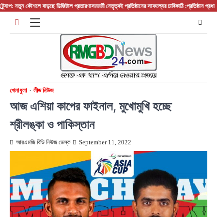
Skip
প: নতুন কৌশলে বাড়ছে ডিজিটাল প্রতারণা
সমমর্মী নেতৃত্বই প্রতিষ্ঠানের সাফল্যের চাবিকাঠি :প্রতিষ্ঠান প্রধান/ বস
to
content
খেলাধুলা
লীড নিউজ
আজ এশিয়া কাপের ফাইনাল, মুখোমুখি হচ্ছে
শ্রীলঙ্কা ও পাকিস্তান
আরএমজি বিডি নিউজ ডেস্ক
September 11, 2022