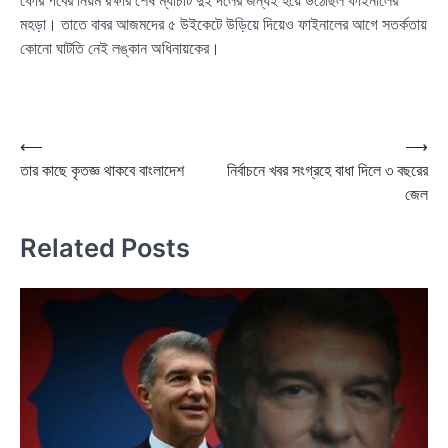
ফোর পর্বের নিয়ম রক্ষার শেষ ম্যাচটি দুই দলের জন্যই হয়ে উঠেছিল ফাইনালের
মহড়া। তাতে বাবর আজমদের ৫ উইকেটে উড়িয়ে দিয়েও ফাইনালের আগে সতর্কতায়
কোনো ঘাটতি নেই লঙ্কান অধিনায়কের।
Post
⟵
⟶
তার কাছে কৃতজ্ঞ থাকবে বাংলাদেশ
নির্বাচনে খবর সংগ্রহে বাধা দিলে ৩ বছরের
navigation
জেল
Related Posts