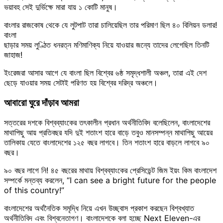
ভয়াবহ সেই দুর্ভিক্ষে মারা যায় ১ কোটি মানুষ।
বাংলার রাজকোষ থেকে যে লুটপাট তারা চালিয়েছিল তার পরিমাণ ছিল ৪০ বিলিয়ন ডলার!
বাংলা
ছাড়ার সময় লুণ্ঠিত ধনরত্ন মণিমাণিক্য নিয়ে যাওয়ার জন্যে তাদের লেগেছিল তিনটি
জাহাজ!
ইংরেজরা আসার আগে যে বাংলা ছিল বিশ্বের ৬ষ্ঠ সমৃদ্ধশালী অঞ্চল, তারা এই দেশ
ছেড়ে যাওয়ার সময় সেটাই পরিণত হয় বিশ্বের দরিদ্র অঞ্চলে।
আবারো ঘুরে দাঁড়াব আমরা
সত্তরের দশকে বিশ্বব্যাংকের তৎকালীন প্রধান অর্থনীতিবিদ বলেছিলেন, বাংলাদেশের
মাথাপিছু আয় প্রতিবছর যদি দুই শতাংশ হারে বাড়ে তবুও মানসম্পন্ন মাথাপিছু আয়ের
তালিকায় যেতে বাংলাদেশের ১২৫ বছর লাগবে। তিন শতাংশ হারে বাড়লে লাগবে ৯০
বছর।
৯০ বছর লাগে নি! ৪৫ বছরের মাথায় বিশ্বব্যাংকের প্রেসিডেন্ট জিম ইয়ং কিম বাংলাদেশ
সম্পর্কে মন্তব্য করলেন, “I can see a bright future for the people
of this country!”
বাংলাদেশের অর্থনৈতিক সমৃদ্ধি নিয়ে এখন উচ্ছ্বাস প্রকাশ করছেন বিশ্বখ্যাত
অর্থনীতিবিদ এবং বিশ্বনেতাগণ। বাংলাদেশকে বলা হচ্ছে Next Eleven-এর