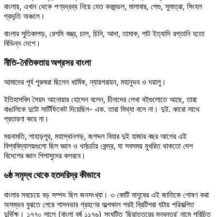
বাংলায়, এখান থেকে পণ্যদ্রব্য নিয়ে যেত করমন্ডল, মালাবার, পেগু, সুমাত্রা, সিংহল
প্রভৃতি অঞ্চলে।
বাংলার সুতিকাপড়, রেশমি বস্ত্র, চাল, চিনি, আদা, তামাক, পাট ইত্যাদি রপ্তানি হতো
বিভিন্ন দেশে।
নীতি-নৈতিকতায় অগ্রসর বাংলা
আমাদের পূর্ব পুরুষরা ছিলেন ধার্মিক, ন্যায়পরায়ন, মহানুভব ও দয়ালু।
ইতিহাসবিদ সৈয়দ আনোয়ার হোসেন বলেন, চীনাদের লেখা বইগুলোতে আছে, তারা
বাঙালিকে দুটো সার্টিফিকেট দিয়েছিল- এক. তারা মিথ্যা বলে না। দুই. কারো সাথে
প্রতারণা করে না।
ময়নামতি, পাহাড়পুর, মহাস্থানগড়, জগদ্দল বিহার দুই হাজার বছর আগের এই
বিশ্ববিদ্যালয়গুলো ছিল জ্ঞান ও ধর্মচর্চার কেন্দ্র, যা সবসময় মুখরিত থাকতো দেশ
বিদেশের জ্ঞান পিপাসুদের কলরবে।
৬ষ্ঠ সমৃদ্ধ থেকে হতদরিদ্র কীভাবে
বাংলার সবচেয়ে বড় সম্পদ ছিল জনসংখ্যা। ৩ কোটি মানুষের এই জাতিকে শোষণ করা
অসম্ভব বুঝতে পেরে শাসনভার গ্রহণের অল্পকাল পরই ব্রিটিশরা ঘটায় পরিকল্পিত
দুর্ভিক্ষ। ১৭৭০ সালে (বাংলা বর্ষ ১১৭৬) সংঘটিত ‘ছিয়াত্তরের মন্বন্তর’ নামে পরিচিত