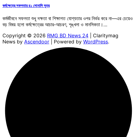
কর্মক্ষেত্রে সফলতার ৪১ সোনালি সূত্র
কর্মজীবনে সফলতা শুধু দক্ষতা বা শিক্ষাগত যোগ্যতার ওপর নির্ভর করে না—এর চেয়েও
বড় বিষয় হলো কর্মক্ষেত্রের আচার-আচরণ, শৃঙ্খলা ও মানসিকতা।…
Copyright © 2026
RMG BD News 24
| Claritymag
News by
Ascendoor
| Powered by
WordPress
.