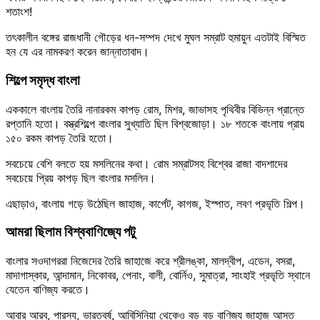
শতাংশ!
তৎকালীন বঙ্গের রাজধানী গৌড়ের ধন-সম্পদ দেখে মুঘল সম্রাট হুমায়ুন এতটাই বিস্মিত
হন যে এর নামকরণ করেন জান্নাতাবাদ।
শিল্পে সমৃদ্ধ বাংলা
এককালে বাংলায় তৈরি নানারকম কাপড় রোম, মিশর, জাভাসহ পৃথিবীর বিভিন্ন প্রান্তে
রপ্তানি হতো। বস্ত্রশিল্পে বাংলার সুখ্যাতি ছিল বিশ্বজোড়া। ১৮ শতকে বাংলায় প্রায়
১৫০ রকম কাপড় তৈরি হতো।
সবচেয়ে বেশি বলতে হয় মসলিনের কথা। রোম সম্রাটসহ বিশ্বের রাজা বাদশাদের
সবচেয়ে প্রিয় কাপড় ছিল বাংলার মসলিন।
এছাড়াও, বাংলায় গড়ে উঠেছিল জাহাজ, কার্পেট, কাগজ, ইস্পাত, লবণ প্রভৃতি শিল্প।
আমরা ছিলাম বিশ্ববাণিজ্যে পটু
বাংলার সওদাগররা নিজেদের তৈরি জাহাজে করে শ্রীলঙ্কা, মালদ্বীপ, এডেন, বসরা,
মাদাগাস্কার, আন্দামান, নিকোবর, পেনাং, বালী, বোর্নিও, সুমাত্রা, সাংহাই প্রভৃতি স্থানে
যেতেন বাণিজ্য করতে।
আবার আরব, পারস্য, ভারতবর্ষ, আবিসিনিয়া থেকেও বড় বড় বাণিজ্য জাহাজ আসত