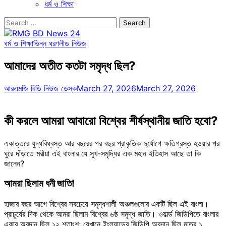
ধর্ম ও শিক্ষা
Search
for:
ধর্ম ও শিক্ষা
ভিন্ন ধরণ
লীড নিউজ
আমাদের অতীত কতটা সমৃদ্ধ ছিল?
আরএমজি বিডি নিউজ ডেস্ক
March 27, 2026
March 27, 2026
কী করলে আমরা আবারো বিশ্বের শীর্ষস্থানীয় জাতি হবো?
একাত্তরে যুদ্ধবিধ্বস্ত আর বছরের পর বছর প্রাকৃতিক দুর্যোগে ক্ষতিগ্রস্ত হওয়ার পর
ঘুরে দাঁড়াতে মরীয়া এই বাংলার যে সুখ-সমৃদ্ধির এক মহান ইতিহাস আছে তা কি
জানেন?
আমরা ছিলাম ধনী জাতি!
হাজার বছর আগে বিশ্বের সবচেয়ে সমৃদ্ধশালী অঞ্চলগুলোর একটি ছিল এই বাংলা।
প্রাচুর্যের দিক থেকে আমরা ছিলাম বিশ্বের ৬ষ্ঠ সমৃদ্ধ জাতি। ওয়ার্ল্ড জিডিপিতে বাংলার
একার অবদান ছিল ১২ শতাংশ; যেখানে ইংল্যান্ডের জিডিপি অবদান ছিল মাত্র ১