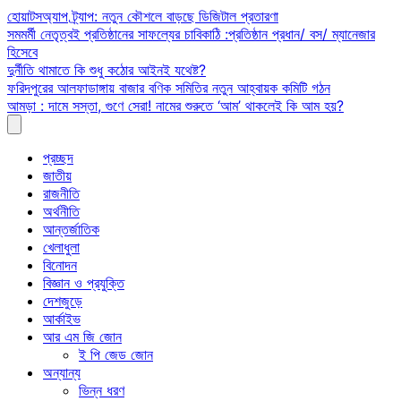
Skip
হোয়াটসঅ্যাপ ট্র্যাপ: নতুন কৌশলে বাড়ছে ডিজিটাল প্রতারণা
to
সমমর্মী নেতৃত্বই প্রতিষ্ঠানের সাফল্যের চাবিকাঠি :প্রতিষ্ঠান প্রধান/ বস/ ম্যানেজার
content
হিসেবে
দুর্নীতি থামাতে কি শুধু কঠোর আইনই যথেষ্ট?
ফরিদপুরের আলফাডাঙ্গায় বাজার বণিক সমিতির নতুন আহ্বায়ক কমিটি গঠন
আমড়া : দামে সস্তা, গুণে সেরা! নামের শুরুতে ‘আম’ থাকলেই কি আম হয়?
প্রচ্ছদ
জাতীয়
রাজনীতি
অর্থনীতি
আন্তর্জাতিক
খেলাধুলা
বিনোদন
বিজ্ঞান ও প্রযুক্তি
দেশজুড়ে
আর্কাইভ
আর এম জি জোন
ই পি জেড জোন
অন্যান্য
ভিন্ন ধরণ