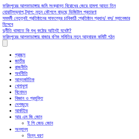
Skip
ফরিদপুরের আলফাডাঙ্গায় জমি সংক্রান্ত বিরোধের জেরে হামলা আহত তিন
to
হোয়াটসঅ্যাপ ট্র্যাপ: নতুন কৌশলে বাড়ছে ডিজিটাল প্রতারণা
content
সমমর্মী নেতৃত্বই প্রতিষ্ঠানের সাফল্যের চাবিকাঠি :প্রতিষ্ঠান প্রধান/ বস/ ম্যানেজার
হিসেবে
দুর্নীতি থামাতে কি শুধু কঠোর আইনই যথেষ্ট?
ফরিদপুরের আলফাডাঙ্গায় বাজার বণিক সমিতির নতুন আহ্বায়ক কমিটি গঠন
প্রচ্ছদ
জাতীয়
রাজনীতি
অর্থনীতি
আন্তর্জাতিক
খেলাধুলা
বিনোদন
বিজ্ঞান ও প্রযুক্তি
দেশজুড়ে
আর্কাইভ
আর এম জি জোন
ই পি জেড জোন
অন্যান্য
ভিন্ন ধরণ