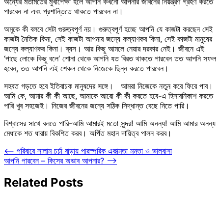
অন্যের মতামতের মুখাপেক্ষী হলে আপনি কখনো আপনার জীবনের নিয়ন্ত্রণ গ্রহণ করতে
পারবেন না এবং প্রশান্তিতে থাকতে পারবেন না।
অমুকে কী বলবে সেটা গুরুত্বপূর্ণ নয়। গুরুত্বপূর্ণ হচ্ছে আপনি যে কাজটা করছেন সেই
কাজটা নৈতিক কিনা, সেই কাজটা আপনার জন্যে কল্যাণকর কিনা, সেই কাজটা মানুষের
জন্যে কল্যাণকর কিনা। ব্যস। আর কিছু আমলে নেয়ার দরকার নেই। জীবনে এই
‘পাছে লোকে কিছু বলে‘ শোনা থেকে আপনি যত বিরত থাকতে পারবেন তত আপনি সফল
হবেন, তত আপনি এই শেকল থেকে নিজেকে ছিন্ন করতে পারবেন।
সহবত গড়তে হবে ইতিবাচক মানুষদের সঙ্গে। আমরা নিজেকে নতুন করে ফিরে পাব।
আমি কে, আমার কী কী আছে, আমাকে আরো কী কী করতে হবে-এ হিসাবনিকাশ করতে
পারি খুব সহজেই। নিজের জীবনের জন্যে সঠিক সিদ্ধান্ত বেছে নিতে পারি।
বিশ্বাসের সাথে বলতে পারি-আমি আমারই মতো সুন্দর! আমি অনন্য! আমি আমার অনন্য
মেধাকে শত ধারায় বিকশিত করব। অর্পিত মহান দায়িত্ব পালন করব।
Post
⟵
পরিবারে সালাম চর্চা বাড়ায় পারস্পরিক একাত্মতা মমতা ও ভালবাসা
আপনি পারবেন – কিসের অভাব আপনার?
⟶
navigation
Related Posts