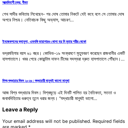
আত্মবিনাশী চক্র: গীবত
শেখ সাদীর কবিতায় লিখেছেন- পর দোষ তোমার নিকটে যেই কহে বলে সে তোমার দোষ
অপরে নিশ্চয়। নেতিবাচক কিছু অভ্যাস, আচরণ…
ইনজেকশনের ক্যানুলা, এমনকি ডায়াপারও খোলা হয় নি মৃতার শরীর থেকে!
ভদ্রমহিলার বয়স ৬১ বছর। কোভিড-১৯ সংক্রমণে মৃত্যুবরণ করেছেন রাজধানীর একটি
হাসপাতালে। খবর পেয়ে কোয়ান্টাম দাফন টিমের সদস্যরা দ্রুত হাসপাতালে পৌঁছান।…
বিশ্ব শুদ্ধাচার দিবস ২০২৬ : শুদ্ধাচারী মানুষই ভালো মানুষ!
আজ বিশ্ব শুদ্ধাচার দিবস। বিশ্বজুড়ে এই দিনটি পালিত হয় নৈতিকতা, সততা ও
জবাবদিহিতার গুরুত্ব তুলে ধরার জন্য। “শুদ্ধাচারী মানুষই ভালো…
Leave a Reply
Your email address will not be published.
Required fields
are marked
*