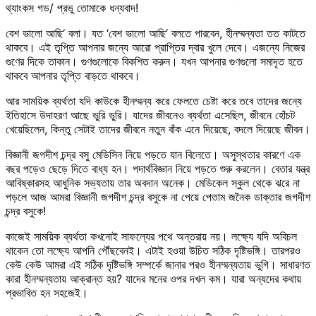
থ্যাংকস গড/ প্রভু তোমাকে ধন্যবাদ!
বেশ ভালো আছি‘ বলা। যত ‘বেশ ভালো আছি‘ বলতে পারবেন, হীনম্মন্যতা তত কাটতে
থাকবে। এই তৃপ্তি আপনার জন্যে আরো প্রাপ্তির দ্বার খুলে দেবে। এজন্যে নিজের
গুণের দিকে তাকান। গুণগুলোকে বিকশিত করুন। যখন আপনার গুণগুলো সমাদৃত হতে
থাকবে আপনার তৃপ্তি বাড়তে থাকবে।
আর সাময়িক ব্যর্থতা যদি কাউকে হীনম্মন্য করে ফেলতে চেষ্টা করে তবে তাদের জন্যে
ইতিহাসে উদাহরণ আছে ভুরি ভুরি। যাদের জীবনেও ব্যর্থতা এসেছিল, জীবনে হোঁচট
খেয়েছিলেন, কিন্তু সেটাই তাদের জীবনে নতুন বাঁক এনে দিয়েছে, বদলে দিয়েছে জীবন।
বিজ্ঞানী জগদীশ চন্দ্র বসু মেডিসিন নিয়ে পড়তে যান বিলেতে। অসুস্থতার কারণে এক
বছর পড়েও ছেড়ে দিতে বাধ্য হন। পদার্থবিজ্ঞান নিয়ে পড়তে শুরু করলেন। বেতার যন্ত্র
আবিষ্কারসহ আধুনিক সভ্যতায় তার অবদান অনেক। মেডিকেল স্কুল থেকে ঝরে না
পড়লে আজ আমরা বিজ্ঞানী জগদীশ চন্দ্র বসুকে না পেয়ে পেতাম জনৈক ডাক্তার জগদীশ
চন্দ্র বসুকে!
কাজেই সাময়িক ব্যর্থতা কখনোই সাফল্যের পথে অন্তরায় নয়। লক্ষ্যে যদি অবিচল
থাকেন তো লক্ষ্যে আপনি পৌঁছবেনই। এটাই হওয়া উচিত সঠিক দৃষ্টিভঙ্গি। তারপরও
কেউ কেউ আমরা এই সঠিক দৃষ্টিভঙ্গি সম্পর্কে জানার পরও হীনম্মন্যতায় ভুগি। সাধারণত
কারা হীনম্মন্যতায় আক্রান্ত হয়? যাদের মনের ওপর দখল কম। যারা অন্যদের কথায়
প্রভাবিত হন সহজেই।