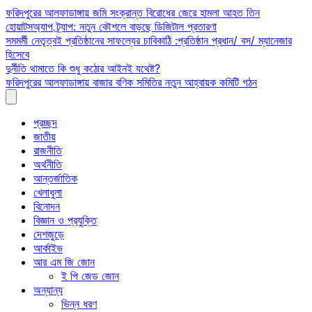
Skip
ফরিদপুরের আলফাডাঙ্গায় জমি সংক্রান্ত বিরোধের জেরে হামলা আহত তিন
to
হোয়াটসঅ্যাপ ট্র্যাপ: নতুন কৌশলে বাড়ছে ডিজিটাল প্রতারণা
content
সমমর্মী নেতৃত্বই প্রতিষ্ঠানের সাফল্যের চাবিকাঠি :প্রতিষ্ঠান প্রধান/ বস/ ম্যানেজার
হিসেবে
দুর্নীতি থামাতে কি শুধু কঠোর আইনই যথেষ্ট?
ফরিদপুরের আলফাডাঙ্গায় বাজার বণিক সমিতির নতুন আহ্বায়ক কমিটি গঠন
প্রচ্ছদ
জাতীয়
রাজনীতি
অর্থনীতি
আন্তর্জাতিক
খেলাধুলা
বিনোদন
বিজ্ঞান ও প্রযুক্তি
দেশজুড়ে
আর্কাইভ
আর এম জি জোন
ই পি জেড জোন
অন্যান্য
ভিন্ন ধরণ