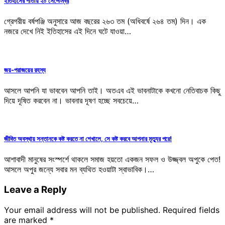
ইতিহাসের পাতায় ২০ সেপ্টেম্বর
গ্রেগরীয় বর্ষপঞ্জি অনুসারে আজ বছরের ২৬৩ তম (অধিবর্ষে ২৬৪ তম) দিন। এক
নজরে দেখে নিই ইতিহাসের এই দিনে ঘটে যাওয়া…
জয়-পরাজয়ের রহস্য
আসলে আপনি যা ভাববেন আপনি তাই। অতএব এই ভাবনাটাকে কখনো নেতিবাচক কিছু
দিয়ে দূষিত করবেন না। ভাবনার দূষণ হচ্ছে সবচেয়ে…
জীবিত অবস্থায় সন্তানকে কষ্ট করতে না শেখালে, সে কষ্ট করবে আপনার মৃত্যুর পরে!
আশাবাদী মানুষের সংস্পর্শে থাকলে সমাজ হয়তো একজন সফল ও উজ্জ্বল অপুকে পেত!
আসলে অপুর জন্যে সবার মন ব্যথিত হওয়াটা স্বাভাবিক।…
Leave a Reply
Your email address will not be published.
Required fields
are marked
*