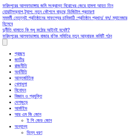
Skip
ফরিদপুরের আলফাডাঙ্গায় জমি সংক্রান্ত বিরোধের জেরে হামলা আহত তিন
to
হোয়াটসঅ্যাপ ট্র্যাপ: নতুন কৌশলে বাড়ছে ডিজিটাল প্রতারণা
content
সমমর্মী নেতৃত্বই প্রতিষ্ঠানের সাফল্যের চাবিকাঠি :প্রতিষ্ঠান প্রধান/ বস/ ম্যানেজার
হিসেবে
দুর্নীতি থামাতে কি শুধু কঠোর আইনই যথেষ্ট?
ফরিদপুরের আলফাডাঙ্গায় বাজার বণিক সমিতির নতুন আহ্বায়ক কমিটি গঠন
প্রচ্ছদ
জাতীয়
রাজনীতি
অর্থনীতি
আন্তর্জাতিক
খেলাধুলা
বিনোদন
বিজ্ঞান ও প্রযুক্তি
দেশজুড়ে
আর্কাইভ
আর এম জি জোন
ই পি জেড জোন
অন্যান্য
ভিন্ন ধরণ