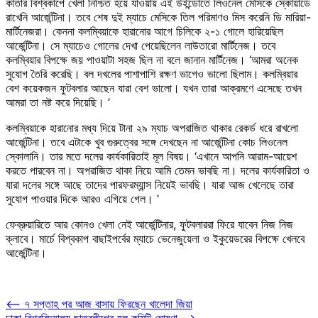
কাতার বিশ্বকাপে খেলা নিশ্চিত হয়ে যাওয়ায় এই উইন্ডোতে লিওনেল মেসিকে স্কোয়াডে
রাখেনি আর্জেন্টিনা। তবে শেষ দুই ম্যাচে মেসিকে তিল পরিমাণও মিস করেনি ডি মারিয়া-
মার্টিনেজরা। কেননা কলম্বিয়াকে হারানোর আগে চিলিকে ২-১ গোলে হারিয়েছিল
আর্জেন্টিনা। সে ম্যাচেও গোলের দেখা পেয়েছিলেন লাউতারো মার্টিনেজ। তবে
কলম্বিয়ার বিপক্ষে জয় পাওয়াটা সহজ ছিল না বলে জানান মার্টিনেজ। ‘আমরা অনেক
সুযোগ তৈরি করেছি। বল দখলের পাশাপাশি রক্ষণ ভাগেও ভালো ছিলাম। কলম্বিয়ার
বেশ কয়েকজন ফুটবলার আছেন যারা বেশ ভালো। যখন তারা আক্রমণে এসেছে তখন
আমরা তা নষ্ট করে দিয়েছি। ’
কলম্বিয়াকে হারানোর মধ্য দিয়ে টানা ২৯ ম্যাচ অপরাজিত থাকার রেকর্ড ধরে রাখলো
আর্জেন্টিনা। তবে এটাকে খুব গুরুত্বের সঙ্গে দেখছেন না আর্জেন্টিনা কোচ লিওনেল
স্কোলানি। তার মতে দলের কার্যকারিতাই মূল বিষয়। ‘এখানে আপনি আরাম-আয়েশ
করতে পারবেন না। অপরাজিত থাকা নিয়ে আমি তেমন ভাবছি না। দলের কার্যকারিতা ও
যারা দলের সঙ্গে আছে তাদের পারফরম্যান্স নিয়েই ভাবছি। যারা আজ খেলেছে তারা
সুযোগ পাওয়ার দিকে আরও এগিয়ে গেল। ’
ফেব্রুয়ারিতে আর কোনও খেলা নেই আর্জেন্টিনার, ফুটবলাররা ফিরে যাবেন নিজ নিজ
ক্লাবে। মার্চে বিশ্বকাপ বাছাইপর্বের ম্যাচে ভেনেজুয়েলা ও ইকুয়েডরের বিপক্ষে খেলবে
আর্জেন্টিনা।
Post
⟵
৭ সপ্তাহ পর আজ বাসায় ফিরছেন খালেদা জিয়া
ঢাকা বিশ্ববিদ্যালয় ছাত্রলীগের হল কমিটি ঘোষণা
⟶