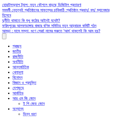
Skip
হোয়াটসঅ্যাপ ট্র্যাপ: নতুন কৌশলে বাড়ছে ডিজিটাল প্রতারণা
to
সমমর্মী নেতৃত্বই প্রতিষ্ঠানের সাফল্যের চাবিকাঠি :প্রতিষ্ঠান প্রধান/ বস/ ম্যানেজার
content
হিসেবে
দুর্নীতি থামাতে কি শুধু কঠোর আইনই যথেষ্ট?
ফরিদপুরের আলফাডাঙ্গায় বাজার বণিক সমিতির নতুন আহ্বায়ক কমিটি গঠন
আমড়া : দামে সস্তা, গুণে সেরা! নামের শুরুতে ‘আম’ থাকলেই কি আম হয়?
প্রচ্ছদ
জাতীয়
রাজনীতি
অর্থনীতি
আন্তর্জাতিক
খেলাধুলা
বিনোদন
বিজ্ঞান ও প্রযুক্তি
দেশজুড়ে
আর্কাইভ
আর এম জি জোন
ই পি জেড জোন
অন্যান্য
ভিন্ন ধরণ