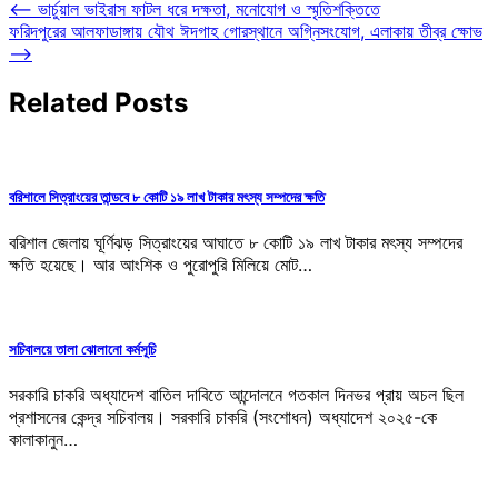
Post
⟵
ভার্চুয়াল ভাইরাস ফাটল ধরে দক্ষতা, মনোযোগ ও স্মৃতিশক্তিতে
ফরিদপুরের আলফাডাঙ্গায় যৌথ ঈদগাহ গোরস্থানে অগ্নিসংযোগ, এলাকায় তীব্র ক্ষোভ
navigation
⟶
Related Posts
বরিশালে সিত্রাংয়ের তান্ডবে ৮ কোটি ১৯ লাখ টাকার মৎস্য সম্পদের ক্ষতি
বরিশাল জেলায় ঘূর্ণিঝড় সিত্রাংয়ের আঘাতে ৮ কোটি ১৯ লাখ টাকার মৎস্য সম্পদের
ক্ষতি হয়েছে। আর আংশিক ও পুরোপুরি মিলিয়ে মোট…
সচিবালয়ে তালা ঝোলানো কর্মসূচি
সরকারি চাকরি অধ্যাদেশ বাতিল দাবিতে আন্দোলনে গতকাল দিনভর প্রায় অচল ছিল
প্রশাসনের কেন্দ্র সচিবালয়। সরকারি চাকরি (সংশোধন) অধ্যাদেশ ২০২৫-কে
কালাকানুন…