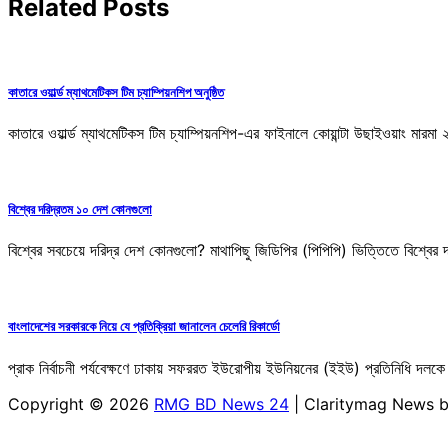
Related Posts
কাতারে ওয়ার্ল্ড ম্যাথমেটিকস টিম চ্যাম্পিয়নশিপ অনুষ্ঠিত
কাতারে ওয়ার্ল্ড ম্যাথমেটিকস টিম চ্যাম্পিয়নশিপ-এর ফাইনালে কোয়ান্টা উছাইওয়াং মার
বিশ্বের দরিদ্রতম ১০ দেশ কোনগুলো
বিশ্বের সবচেয়ে দরিদ্র দেশ কোনগুলো? মাথাপিছু জিডিপির (পিপিপি) ভিত্তিতে বিশ্বের 
বাংলাদেশের সরকারকে নিয়ে যে প্রতিক্রিয়া জানালেন চেলেরি রিকার্ডো
প্রাক নির্বাচনী পর্যবেক্ষণে ঢাকায় সফররত ইউরোপীয় ইউনিয়নের (ইইউ) প্রতিনিধি দ
Copyright © 2026
RMG BD News 24
| Claritymag News 