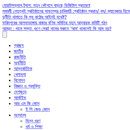
Skip
হোয়াটসঅ্যাপ ট্র্যাপ: নতুন কৌশলে বাড়ছে ডিজিটাল প্রতারণা
to
সমমর্মী নেতৃত্বই প্রতিষ্ঠানের সাফল্যের চাবিকাঠি :প্রতিষ্ঠান প্রধান/ বস/ ম্যানেজার হিসে
content
দুর্নীতি থামাতে কি শুধু কঠোর আইনই যথেষ্ট?
ফরিদপুরের আলফাডাঙ্গায় বাজার বণিক সমিতির নতুন আহ্বায়ক কমিটি গঠন
আমড়া : দামে সস্তা, গুণে সেরা! নামের শুরুতে ‘আম’ থাকলেই কি আম হয়?
প্রচ্ছদ
জাতীয়
রাজনীতি
অর্থনীতি
আন্তর্জাতিক
খেলাধুলা
বিনোদন
বিজ্ঞান ও প্রযুক্তি
দেশজুড়ে
আর্কাইভ
আর এম জি জোন
ই পি জেড জোন
অন্যান্য
ভিন্ন ধরণ
ধর্ম ও শিক্ষা