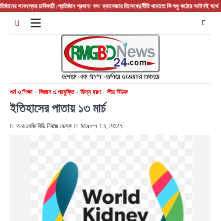
Skip
ের সাফল্যের চাবিকাঠি :প্রতিষ্ঠান প্রধান/ বস/ ম্যানেজার হিসেবে
দুর্নীতি থামাতে কি শুধু কঠোর আইনই যথেষ্ট?
ফরিদপ
to
content
ধর্ম ও শিক্ষা
বিজ্ঞান ও প্রযুক্তি
ভিন্ন ধরণ
লীড নিউজ
ইতিহাসের পাতায় ১৩ মার্চ
আরএমজি বিডি নিউজ ডেস্ক
March 13, 2025