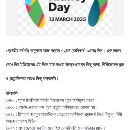
গ্রেগরীয় বর্ষপঞ্জি অনুসারে আজ বছরের ৭২তম (অধিবর্ষে ৭৩তম) দিন। এক নজরে
দেখে নিই ইতিহাসের এই দিনে ঘটে যাওয়া উল্লেখযোগ্য কিছু ঘটনা, বিশিষ্টজনের জন্ম
ও মৃত্যুদিনসহ আরও কিছু তথ্যাবলি।
ঘটনাবলি
১৭৮১ : স্যার উইলিয়াম হার্শেল ইউরেনাস গ্রহ অবিষ্কার করেন।
১৯৩০ : সৌরমণ্ডলের নবম গ্রহ প্লুটো আবিষ্কারের ঘোষণা হয়।
১৯৭১ : শিল্পাচার্য জয়নুল আবেদিনের নেতৃত্বে স্বাধীনতা প্ল্যাকার্ড নিয়ে বিক্ষুব্ধ শিল্পী
সমাজের প্রথম মিছিল।
১৯৭২ : বাংলাদেশকে স্বাধীন দেশ হিসেবে স্বীকৃতি দেয় সুইজারল্যান্ড।