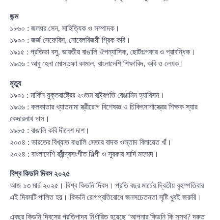
জন্ম
১৮৬০ : জলধর সেন, সাহিত্যিক ও সম্পাদক।
১৯০০ : জর্জ সেফেরিস, নোবেলবিজয়ী গ্রিক কবি।
১৯১৫ : প্রতিভা বসু, ভারতীয় বাঙালি ঔপন্যাসিক, ছোটগল্পকার ও প্রাবন্ধিক।
১৯৩৬ : আবু হেনা মোস্তফা কামাল, বাংলাদেশি শিক্ষাবিদ, কবি ও লেখক।
মৃত্যু
১৯০১ : মার্কিন যুক্তরাষ্ট্রের ২৩তম রাষ্ট্রপতি বেঞ্জামিন হ্যারিসন।
১৯৩৬ : কলকাতার খ্যাতনামা স্ত্রীরোগ বিশেষজ্ঞ ও চিকিৎসাশাস্ত্রের শিক্ষক স্যার
কেদারনাথ দাস।
১৯৮৫ : বাঙালি কবি দীনেশ দাশ।
২০০৪ : ভারতের বিখ্যাত বাঙালি সেতার বাদক ওস্তাদ বিলায়েত খাঁ।
২০২৪ : বাংলাদেশি রবীন্দ্রসংগীত শিল্পী ও সুরকার সাদি মহম্মদ।
বিশ্ব কিডনি দিবস ২০২৫
আজ ১৩ মার্চ ২০২৫। বিশ্ব কিডনি দিবস। প্রতি বছর মার্চের দ্বিতীয় বৃহস্পতিবার
এই দিবসটি পালিত হয়। কিডনি রোগপ্রতিরোধে জনসচেতনতা সৃষ্টি খুবই জরুরি।
এবছর কিডনি দিবসের প্রতিপাদ্য নির্ধারিত হয়েছে ‘আপনার কিডনি কি সুস্থ? দ্রুত