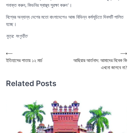
শনাক্ত করুন, কিডনির স্বাস্থ্য সুরক্ষা করুন’।
বিশ্বের অন্যান্য দেশের মতো বাংলাদেশেও আজ বিভিন্ন কর্মসূচিতে দিবসটি পালিত
হচ্ছে।
সূত্র: সংগৃহীত
Post
⟵
⟶
ইতিহাসের পাতায় ১২ মার্চ
আছিয়ার আর্তনাদ: আমাদের বিবেক কি
navigation
এখনো জাগবে না?
Related Posts