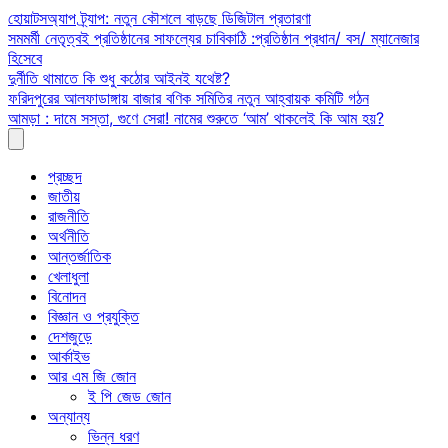
Skip
হোয়াটসঅ্যাপ ট্র্যাপ: নতুন কৌশলে বাড়ছে ডিজিটাল প্রতারণা
to
সমমর্মী নেতৃত্বই প্রতিষ্ঠানের সাফল্যের চাবিকাঠি :প্রতিষ্ঠান প্রধান/ বস/ ম্যানেজার
content
হিসেবে
দুর্নীতি থামাতে কি শুধু কঠোর আইনই যথেষ্ট?
ফরিদপুরের আলফাডাঙ্গায় বাজার বণিক সমিতির নতুন আহ্বায়ক কমিটি গঠন
আমড়া : দামে সস্তা, গুণে সেরা! নামের শুরুতে ‘আম’ থাকলেই কি আম হয়?
প্রচ্ছদ
জাতীয়
রাজনীতি
অর্থনীতি
আন্তর্জাতিক
খেলাধুলা
বিনোদন
বিজ্ঞান ও প্রযুক্তি
দেশজুড়ে
আর্কাইভ
আর এম জি জোন
ই পি জেড জোন
অন্যান্য
ভিন্ন ধরণ