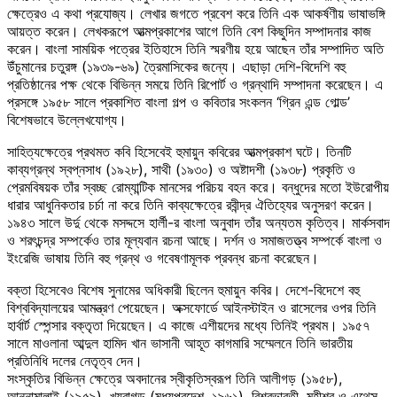
ক্ষেত্রেও এ কথা প্রযোজ্য। লেখার জগতে প্রবেশ করে তিনি এক আকর্ষণীয় ভাষাভঙ্গি
আয়ত্ত করেন। লেখকরূপে আত্মপ্রকাশের আগে তিনি বেশ কিছুদিন সম্পাদনার কাজ
করেন। বাংলা সাময়িক পত্রের ইতিহাসে তিনি স্মরণীয় হয়ে আছেন তাঁর সম্পাদিত অতি
উঁচুমানের চতুরঙ্গ (১৯৩৯-৬৯) ত্রৈমাসিকের জন্যে। এছাড়া দেশি-বিদেশি বহু
প্রতিষ্ঠানের পক্ষ থেকে বিভিন্ন সময়ে তিনি রিপোর্ট ও গ্রন্থাদি সম্পাদনা করেছেন। এ
প্রসঙ্গে ১৯৫৮ সালে প্রকাশিত বাংলা গল্প ও কবিতার সংকলন ‘গ্রিন এন্ড গোল্ড’
বিশেষভাবে উল্লেখযোগ্য।
সাহিত্যক্ষেত্রে প্রথমত কবি হিসেবেই হুমায়ুন কবিরের আত্মপ্রকাশ ঘটে। তিনটি
কাব্যগ্রন্থ স্বপ্নসাধ (১৯২৮), সাথী (১৯৩০) ও অষ্টাদশী (১৯৩৮) প্রকৃতি ও
প্রেমবিষয়ক তাঁর স্বচ্ছ রোম্যান্টিক মানসের পরিচয় বহন করে। বন্ধুদের মতো ইউরোপীয়
ধারার আধুনিকতার চর্চা না করে তিনি কাব্যক্ষেত্রে রবীন্দ্র ঐতিহ্যের অনুসরণ করেন।
১৯৪৩ সালে উর্দু থেকে মসদ্দসে হার্লী-র বাংলা অনুবাদ তাঁর অন্যতম কৃতিত্ব। মার্কসবাদ
ও শরৎচন্দ্র সম্পর্কেও তার মূল্যবান রচনা আছে। দর্শন ও সমাজতত্ত্ব সম্পর্কে বাংলা ও
ইংরেজি ভাষায় তিনি বহু গ্রন্থ ও গবেষণামূলক প্রবন্ধ রচনা করেছেন।
বক্তা হিসেবেও বিশেষ সুনামের অধিকারী ছিলেন হুমায়ুন কবির। দেশে-বিদেশে বহু
বিশ্ববিদ্যালয়ের আমন্ত্রণ পেয়েছেন। অক্সফোর্ডে আইনস্টাইন ও রাসেলের ওপর তিনি
হার্বার্ট স্পেন্সার বক্তৃতা দিয়েছেন। এ কাজে এশীয়দের মধ্যে তিনিই প্রথম। ১৯৫৭
সালে মাওলানা আব্দুল হামিদ খান ভাসানী আহূত কাগমারি সম্মেলনে তিনি ভারতীয়
প্রতিনিধি দলের নেতৃত্ব দেন।
সংস্কৃতির বিভিন্ন ক্ষেত্রে অবদানের স্বীকৃতিস্বরূপ তিনি আলীগড় (১৯৫৮),
আন্নামালাই (১৯৫৯), খয়রাগড় (মধ্যপ্রদেশ, ১৯৬১), বিশ্বভারতী, মহীশূর ও এথেন্স