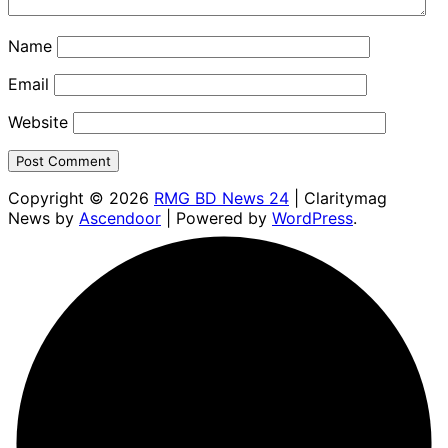
Name
Email
Website
Copyright © 2026
RMG BD News 24
| Claritymag
News by
Ascendoor
| Powered by
WordPress
.