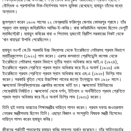
বৌদ্ধিক ও প্রশাসনিক দিক-নির্দেশনায় সফল ভূমিকা রেখেছেন; হুমায়ুন তাঁদের মধ্যে
অন্যতম।
জন্মগ্রহণ করেন ১৯০৬ সালের ২২ ফেব্রুয়ারি ফরিদপুর জেলার কোমরপুর গ্রামে। তাঁর
প্রকৃত নাম হুমায়ুন জহিরউদ্দিন আমির-ই-কবির। বাবা কবিরউদ্দিন আহমদ ছিলেন ডেপুটি
ম্যাজিস্ট্রেট। হুমায়ুন কবিরের বাবা ও পিতামহ দুজনেই ব্রিটিশ সরকারের নিকট থেকে
‘খান বাহাদুর’ উপাধি পেয়েছিলেন।
হুমায়ুন নওগাঁ কে.ডি সরকারি উচ্চ বিদ্যালয় থেকে ইংরেজিতে লেটারসহ প্রথম বিভাগে
ম্যাট্রিকুলেশন (১৯২২) পাস করেন। এরপর কলকাতা প্রেসিডেন্সি কলেজ থেকে
ইংরেজিতে লেটারসহ প্রথম বিভাগে তৃতীয় স্থান অধিকার করে আই.এ (১৯২৪),
ইংরেজিতে প্রথম শ্রেণিতে প্রথম স্থান অধিকার করে বি.এ অনার্স (১৯২৬) এবং
ইংরেজিতে প্রথম শ্রেণিতে প্রথম স্থান অধিকার করে এম.এ (১৯২৮) ডিগ্রি লাভ
করেন। সরকারি বৃত্তি পেয়ে উচ্চশিক্ষা লাভের জন্যে ইংল্যান্ডে যান ১৯২৮ সালে।
অক্সফোর্ড বিশ্ববিদ্যালয়ের এক্সেটার কলেজে ভর্তি হন। অক্সফোর্ড ইউনিয়নের
সেক্রেটারি নির্বাচিত। অক্সফোর্ড থেকে দর্শন, ইতিহাস ও অর্থনীতিতে প্রথম শ্রেণিতে
প্রথম স্থান অধিকার করে বি.এ অনার্স ডিগ্রি লাভ (১৯৩১) করেন।
তিনি দুই দফায় ভারতের শিক্ষামন্ত্রীর দায়িত্ব পালন করেন। প্রথম দফায় জওহরলাল
নেহরুর মন্ত্রীসভায় ছিলেন তিনি। এছাড়া বিজ্ঞান ও সংস্কৃতি বিষয়ক মন্ত্রী হিসেবেও
দায়িত্ব পালন করেন হুমায়ুন কবির।
জীবনের প্রতিটি পদচারণায় হুমায়ুন কবির সাফল্য অর্জন করেছেন। তাঁর সাহিত্যচর্চার