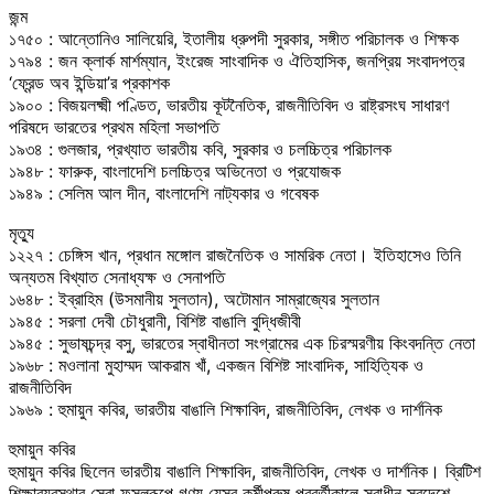
জন্ম
১৭৫০ : আন্তোনিও সালিয়েরি, ইতালীয় ধ্রুপদী সুরকার, সঙ্গীত পরিচালক ও শিক্ষক
১৭৯৪ : জন ক্লার্ক মার্শম্যান, ইংরেজ সাংবাদিক ও ঐতিহাসিক, জনপ্রিয় সংবাদপত্র
‘ফ্রেন্ড অব ইন্ডিয়া’র প্রকাশক
১৯০০ : বিজয়লক্ষ্মী পণ্ডিত, ভারতীয় কূটনৈতিক, রাজনীতিবিদ ও রাষ্ট্রসংঘ সাধারণ
পরিষদে ভারতের প্রথম মহিলা সভাপতি
১৯৩৪ : গুলজার, প্রখ্যাত ভারতীয় কবি, সুরকার ও চলচ্চিত্র পরিচালক
১৯৪৮ : ফারুক, বাংলাদেশি চলচ্চিত্র অভিনেতা ও প্রযোজক
১৯৪৯ : সেলিম আল দীন, বাংলাদেশি নাট্যকার ও গবেষক
মৃত্যু
১২২৭ : চেঙ্গিস খান, প্রধান মঙ্গোল রাজনৈতিক ও সামরিক নেতা। ইতিহাসেও তিনি
অন্যতম বিখ্যাত সেনাধ্যক্ষ ও সেনাপতি
১৬৪৮ : ইব্রাহিম (উসমানীয় সুলতান), অটোমান সাম্রাজ্যের সুলতান
১৯৪৫ : সরলা দেবী চৌধুরানী, বিশিষ্ট বাঙালি বুদ্ধিজীবী
১৯৪৫ : সুভাষচন্দ্র বসু, ভারতের স্বাধীনতা সংগ্রামের এক চিরস্মরণীয় কিংবদন্তি নেতা
১৯৬৮ : মওলানা মুহাম্মদ আকরাম খাঁ, একজন বিশিষ্ট সাংবাদিক, সাহিত্যিক ও
রাজনীতিবিদ
১৯৬৯ : হুমায়ুন কবির, ভারতীয় বাঙালি শিক্ষাবিদ, রাজনীতিবিদ, লেখক ও দার্শনিক
হুমায়ুন কবির
হুমায়ুন কবির ছিলেন ভারতীয় বাঙালি শিক্ষাবিদ, রাজনীতিবিদ, লেখক ও দার্শনিক। ব্রিটিশ
শিক্ষাব্যবস্থার সেরা ফসলরূপে গণ্য যেসব কর্মীপুরুষ পরবর্তীকালে স্বাধীন স্বদেশে