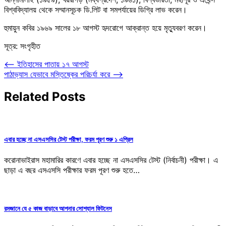
বিশ্ববিদ্যালয় থেকে সম্মানসূচক ডি.লিট বা সমপর্যায়ের ডিগ্রি লাভ করেন।
হুমায়ুন কবির ১৯৬৯ সালের ১৮ আগস্ট হৃদরোগে আক্রান্ত হয়ে মৃত্যুবরণ করেন।
সূত্র: সংগৃহীত
Post
⟵
ইতিহাসের পাতায় ১৭ আগস্ট
পাঠাভ্যাস যেভাবে মস্তিষ্কের পরিচর্যা করে
⟶
navigation
Related Posts
এবার হচ্ছে না এসএসসির টেস্ট পরীক্ষা, ফরম পূরণ শুরু ১ এপ্রিল
করোনাভাইরাস মহামারির কারণে এবার হচ্ছে না এসএসসির টেস্ট (নির্বাচনী) পরীক্ষা। এ
ছাড়া এ বছর এসএসসি পরীক্ষার ফরম পূরণ শুরু হতে…
রমজানে যে ৫ কাজ বাড়াবে আপনার সোশ্যাল ফিটনেস