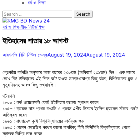
ধর্ম ও শিক্ষা
Search
for:
ধর্ম ও শিক্ষা
লীড নিউজ
শিক্ষা
ইতিহাসের পাতায় ১৮ আগস্ট
আরএমজি বিডি নিউজ ডেস্ক
August 19, 2024
August 19, 2024
গ্রেগরীয় বর্ষপঞ্জি অনুসারে আজ বছরের ২৩০তম (অধিবর্ষে ২৩১তম) দিন। এক নজরে
দেখে নিই ইতিহাসের এই দিনে ঘটে যাওয়া উল্লেখযোগ্য কিছু ঘটনা, বিশিষ্টজনের জন্ম ও
মৃত্যুদিনসহ আরও কিছু তথ্যাবলি।
ঘটনাবলি
১৮০০ : লর্ড ওয়েলেসলি ফোর্ট উইলিয়াম কলেজ স্থাপন করেন
১৯৫৮ : ব্রজেন দাস প্রথম বাঙালি ও প্রথম এশীয় হিসাবে ইংলিশ চ্যানেল সাঁতার কেটে
অতিক্রম করেন
১৯৬১ : বাংলাদেশ কৃষি বিশ্ববিদ্যালয়ের কার্যক্রম শুরু
১৯৬৩ : জেমস মেরেডিথ প্রথম কালো নাগরিক; যিনি মিসিসিপি বিশ্ববিদ্যালয় থেকে
স্নাতক ডিগ্রি লাভ করেন