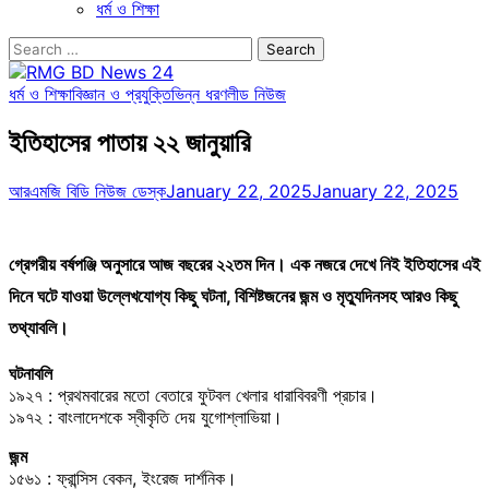
ধর্ম ও শিক্ষা
Search
for:
ধর্ম ও শিক্ষা
বিজ্ঞান ও প্রযুক্তি
ভিন্ন ধরণ
লীড নিউজ
ইতিহাসের পাতায় ২২ জানুয়ারি
আরএমজি বিডি নিউজ ডেস্ক
January 22, 2025
January 22, 2025
গ্রেগরীয় বর্ষপঞ্জি অনুসারে আজ বছরের ২২তম দিন। এক নজরে দেখে নিই ইতিহাসের এই
দিনে ঘটে যাওয়া উল্লেখযোগ্য কিছু ঘটনা, বিশিষ্টজনের জন্ম ও মৃত্যুদিনসহ আরও কিছু
তথ্যাবলি।
ঘটনাবলি
১৯২৭ : প্রথমবারের মতো বেতারে ফুটবল খেলার ধারাবিবরণী প্রচার।
১৯৭২ : বাংলাদেশকে স্বীকৃতি দেয় যুগোশ্লাভিয়া।
জন্ম
১৫৬১ : ফ্রান্সিস বেকন, ইংরেজ দার্শনিক।