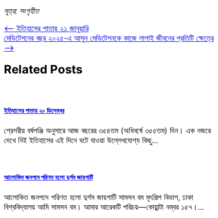
সূত্র: সংগৃহীত
Post
⟵
ইতিহাসের পাতায় ২১ জানুয়ারি
মেডিটেশনের বছর ২০২৫-এ আসুন মেডিটেশনকে কাজে লাগাই জীবনের প্রতিটি ক্ষেত্রে
navigation
⟶
Related Posts
ইতিহাসের পাতায় ২০ ডিসেম্বর
গ্রেগরীয় বর্ষপঞ্জি অনুসারে আজ বছরের ৩৫৪তম (অধিবর্ষে ৩৫৫তম) দিন। এক নজরে
দেখে নিই ইতিহাসের এই দিনে ঘটে যাওয়া উল্লেখযোগ্য কিছু…
আলোকিত জনপদে পরিণত হলো দুর্গম জায়গাটি
আলোকিত জনপদে পরিণত হলো দুর্গম জায়গাটি সামসন বম মৃৎশিল্প বিভাগ, ঢাকা
বিশ্ববিদ্যালয় আমি সামসন বম। আমার আরেকটি পরিচয়—কোয়ান্টা নম্বর ১৫৭।…