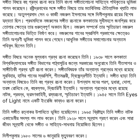
সঙ্গীত বিষয়ে বহু গ্রন্থ রচনা করে তিনি বাংলা সঙ্গীতালোচনা সাহিত্যে পথিকৃতের ভূমিকা
পালন করেছেন। রবীন্দ্রনাথের সঙ্গে সঙ্গীত বিষয়ে তার মতবিনিময় ঐতিহাসিক খ্যাতি লাভ
করেছে। অতুলপ্রসাদ সেন ও কাজী নজরুল ইসলামের সঙ্গে দিলীপকুমার রায়ের বিশেষ
হৃদ্যতা ছিল। প্রথমদিকে নজরুলের সঙ্গীত রচনাকে কলকাতার সুধীমহলে জনপ্রিয় করে
তোলার ক্ষেত্রে তার গুরুত্বপূর্ণ অবদান ছিল। নজরুল সম্পর্কে তার স্মৃতিচারণ নজরুল
সঙ্গীতালোচনার ভিত্তি নির্মাণ করে। নজরুলের গানের স্বরলিপি প্রকাশের ক্ষেত্রেও
তিনি অগ্রণী ভূমিকা পালন করে গেছেন।আধুনিক সঙ্গীতের সমালোচনার অন্যতম
পথিকৃৎ ছিলেন তিনি।
সঙ্গীত বিষয়ে অনেক মূল্যবান গ্রন্থ রচনা করেছেন তিনি। ১৯৩৮ সালে কলকাতা
বিশ্ববিদ্যালয়ের সঙ্গীত বিভাগের পাঠ্যসূচির জন্যে সরকারের অনুরোধে তিনি গীতসাগর ও
সাঙ্গীতিকী গ্রন্থ দুটি রচনা করেন। সঙ্গীতবিষয়ক তাঁর অন্যান্য গ্রন্থের মধ্যে রয়েছে
সুরবিহার, হাসির গানের স্বরলিপি, গীতমঞ্জরী, দ্বিজেন্দ্রগীতি ইত্যাদি। সঙ্গীত ছাড়া তিনি
অন্যান্য বিষয়েও তিনি বহু গ্রন্থ রচনা করেন। উপন্যাস মনের পরশ, দুধারা, দোলা,
তরঙ্গ রোধিবে কে, বহুবল্লভ, দ্বিচারিণী ইত্যাদি। অন্যান্য গ্রন্থের মধ্যে রয়েছে
নাটক, প্রবন্ধ, ভ্রমণকাহিনী, রম্যরচনা, স্মৃতিচারণ ইত্যাদি। ১৯৪৫ সালে তিনি Eyes
of Light নামে একটি ইংরেজি কাব্যও রচনা করেন।
তিনি সঙ্গীত রত্নাকর উপাধিতে ভূষিত হয়েছিলেন। ১৯৬৫ খ্রিষ্টাব্দে তিনি সঙ্গীত নাটক
একাডেমীর সদস্য পদ লাভ করেন। তিনি ১৯২৮ সালে সন্ন্যাস গ্রহণ করেন এবং সারা
জীবন সন্ন্যাসী থেকে সঙ্গীত ও সাহিত্য-সাধনায় নিয়োজিত ছিলেন।
দিলীপকুমার ১৯৮০ সালের ৬ জানুয়ারি মৃত্যুবরণ করেন।