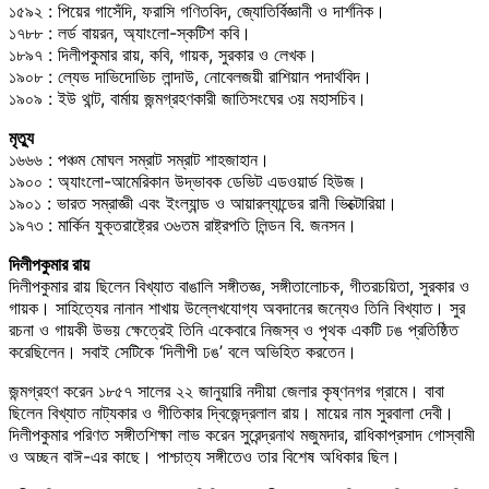
১৫৯২ : পিয়ের গাসেঁদি, ফরাসি গণিতবিদ, জ্যোতির্বিজ্ঞানী ও দার্শনিক।
১৭৮৮ : লর্ড বায়রন, অ্যাংলো-স্কটিশ কবি।
১৮৯৭ : দিলীপকুমার রায়, কবি, গায়ক, সুরকার ও লেখক।
১৯০৮ : ল্যেভ দাভিদোভিচ লান্দাউ, নোবেলজয়ী রাশিয়ান পদার্থবিদ।
১৯০৯ : ইউ থান্ট, বার্মায় জন্মগ্রহণকারী জাতিসংঘের ৩য় মহাসচিব।
মৃত্যু
১৬৬৬ : পঞ্চম মোঘল সম্রাট সম্রাট শাহজাহান।
১৯০০ : অ্যাংলো-আমেরিকান উদ্ভাবক ডেভিট এডওয়ার্ড হিউজ।
১৯০১ : ভারত সম্রাজ্ঞী এবং ইংল্যান্ড ও আয়ারল্যান্ডের রানী ভিক্টোরিয়া।
১৯৭৩ : মার্কিন যুক্তরাষ্ট্রের ৩৬তম রাষ্ট্রপতি লিন্ডন বি. জনসন।
দিলীপকুমার রায়
দিলীপকুমার রায় ছিলেন বিখ্যাত বাঙালি সঙ্গীতজ্ঞ, সঙ্গীতালোচক, গীতরচয়িতা, সুরকার ও
গায়ক। সাহিত্যের নানান শাখায় উল্লেখযোগ্য অবদানের জন্যেও তিনি বিখ্যাত। সুর
রচনা ও গায়কী উভয় ক্ষেত্রেই তিনি একেবারে নিজস্ব ও পৃথক একটি ঢঙ প্রতিষ্ঠিত
করেছিলেন। সবাই সেটিকে ‘দিলীপী ঢঙ’ বলে অভিহিত করতেন।
জন্মগ্রহণ করেন ১৮৫৭ সালের ২২ জানুয়ারি নদীয়া জেলার কৃষ্ণনগর গ্রামে। বাবা
ছিলেন বিখ্যাত নাট্যকার ও গীতিকার দ্বিজেন্দ্রলাল রায়। মায়ের নাম সুরবালা দেবী।
দিলীপকুমার পরিণত সঙ্গীতশিক্ষা লাভ করেন সুরেন্দ্রনাথ মজুমদার, রাধিকাপ্রসাদ গোস্বামী
ও অচ্ছন বাঈ-এর কাছে। পাশ্চাত্য সঙ্গীতেও তার বিশেষ অধিকার ছিল।