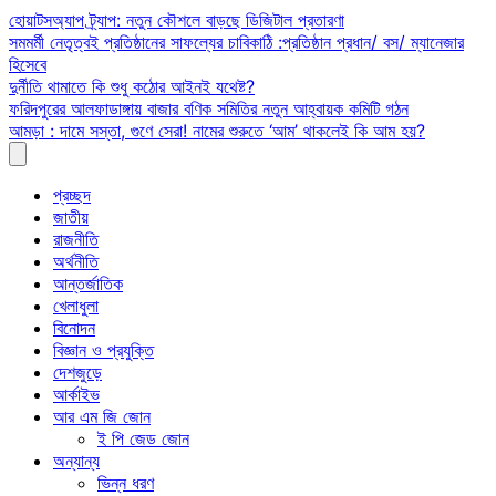
Skip
হোয়াটসঅ্যাপ ট্র্যাপ: নতুন কৌশলে বাড়ছে ডিজিটাল প্রতারণা
to
সমমর্মী নেতৃত্বই প্রতিষ্ঠানের সাফল্যের চাবিকাঠি :প্রতিষ্ঠান প্রধান/ বস/ ম্যানেজার
content
হিসেবে
দুর্নীতি থামাতে কি শুধু কঠোর আইনই যথেষ্ট?
ফরিদপুরের আলফাডাঙ্গায় বাজার বণিক সমিতির নতুন আহ্বায়ক কমিটি গঠন
আমড়া : দামে সস্তা, গুণে সেরা! নামের শুরুতে ‘আম’ থাকলেই কি আম হয়?
প্রচ্ছদ
জাতীয়
রাজনীতি
অর্থনীতি
আন্তর্জাতিক
খেলাধুলা
বিনোদন
বিজ্ঞান ও প্রযুক্তি
দেশজুড়ে
আর্কাইভ
আর এম জি জোন
ই পি জেড জোন
অন্যান্য
ভিন্ন ধরণ