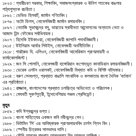
১৮২৩ : প্যারীচরণ সরকার, শিক্ষাবিদ, সমাজসংস্কারক ও ঊনিশ শতকের বাঙলার
পাঠ্যপুস্তক রচয়িতা।
১৮৬২ : ডেভিড হিলবার্ট, জার্মান গণিতবিদ।
১৮৭৬ : অটো ডিলস, নোবেলবিজয়ী জার্মান রসায়নবিদ।
১৮৯৭ : নেতাজি সুভাষচন্দ্র বসু, ভারতের স্বাধীনতা আন্দোলনের অন্যতম নেতা ও
আজাদ হিন্দ ফৌজের সর্বাধিনায়ক।
১৯০৭ : হিদেকি ইউকাওয়া, নোবেলবিজয়ী জাপানি পদার্থবিজ্ঞানী।
১৯১৫ : উইলিয়াম আর্থার লিউইস, নোবেলজয়ী অর্থনীতিবিদ।
১৯১৮ : গারট্রুড বি. এলিওন, নোবেলবিজয়ী আমেরিকান প্রাণরসায়নী ও
ফার্মাকোলজিস্ট।
১৯২৯ : জন সি পোলানি, নোবেলজয়ী হাঙ্গেরিয়ান বংশোদ্ভূত কানাডিয়ান রসায়নবিজ্ঞানী।
১৯৩০ : ডেরেক এলটন ওয়ালকট, নোবেলবিজয়ী বিখ্যাত কবি ও বিশিষ্ট নাট্যকার।
১৯৩৪ : বরুণ সেনগুপ্ত, প্রখ্যাত বাঙালি সাংবাদিক ও কলকাতার বাংলা দৈনিক ‘বর্তমান’
এর প্রতিষ্ঠাতা।
১৯৪২ : রাজ্জাক, বাংলাদেশের প্রখ্যাত চলচ্চিত্র অভিনেতা ও পরিচালক।
১৯৪৭ : মেঘবতী সুকর্ণপুত্রী, ইন্দোনেশিয়ার পঞ্চম প্রেসিডেন্ট।
মৃত্যু
১৮৫৯ : কবি ঈশ্বরচন্দ্র গুপ্ত।
১৯০৯ : বাংলা সাহিত্যের একজন কবি নবীনচন্দ্র সেন।
১৯৮৮ : ভিটামিন ‘সি’ এর আবিষ্কারক প্রাণরসায়নবিদ চার্লস গ্লিন কিং।
১৯৮৯ : স্পেনীয় চিত্রকর সালভাদর দালি।
২০১৫ : সৌদি আরবের বাদশাহ আবদুল্লাহ বিন আবদুল আজিজ।