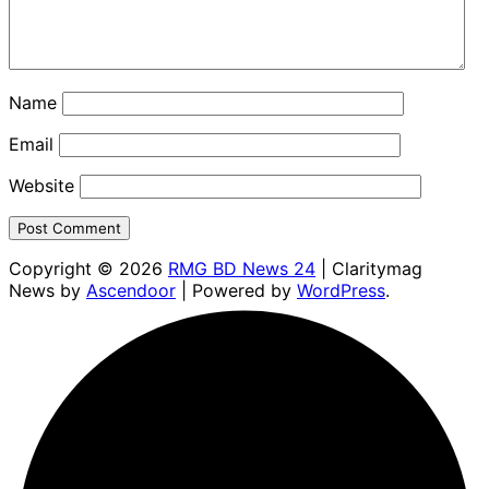
Name
Email
Website
Copyright © 2026
RMG BD News 24
| Claritymag
News by
Ascendoor
| Powered by
WordPress
.