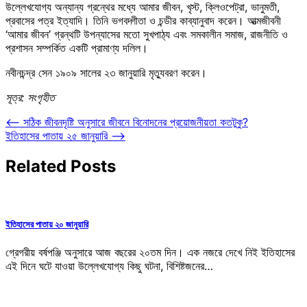
উল্লেখযোগ্য অন্যান্য গ্রন্থের মধ্যে আমার জীবন, খৃস্ট, ক্লিওপেট্রা, ভানুমতী,
প্রবাসের পত্র ইত্যাদি। তিনি ভগবদ্গীতা ও চন্ডীর কাব্যানুবাদ করেন। আত্মজীবনী
‘আমার জীবন’ গ্রন্থটি উপন্যাসের মতো সুখপাঠ্য এবং সমকালীন সমাজ, রাজনীতি ও
প্রশাসন সম্পর্কিত একটি প্রামাণ্য দলিল।
নবীনচন্দ্র সেন ১৯০৯ সালের ২৩ জানুয়ারি মৃত্যুবরণ করেন।
সূত্র: সংগৃহীত
Post
⟵
সঠিক জীবনদৃষ্টি অনুসারে জীবনে বিনোদনের প্রয়োজনীয়তা কতটুকু?
ইতিহাসের পাতায় ২৫ জানুয়ারি
⟶
navigation
Related Posts
ইতিহাসের পাতায় ২০ জানুয়ারি
গ্রেগরীয় বর্ষপঞ্জি অনুসারে আজ বছরের ২০তম দিন। এক নজরে দেখে নিই ইতিহাসের
এই দিনে ঘটে যাওয়া উল্লেখযোগ্য কিছু ঘটনা, বিশিষ্টজনের…