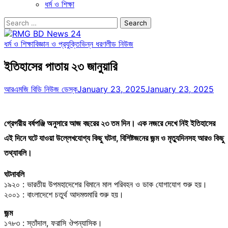
ধর্ম ও শিক্ষা
Search
for:
ধর্ম ও শিক্ষা
বিজ্ঞান ও প্রযুক্তি
ভিন্ন ধরণ
লীড নিউজ
ইতিহাসের পাতায় ২৩ জানুয়ারি
আরএমজি বিডি নিউজ ডেস্ক
January 23, 2025
January 23, 2025
গ্রেগরীয় বর্ষপঞ্জি অনুসারে আজ বছরের ২৩ তম দিন। এক নজরে দেখে নিই ইতিহাসের
এই দিনে ঘটে যাওয়া উল্লেখযোগ্য কিছু ঘটনা, বিশিষ্টজনের জন্ম ও মৃত্যুদিনসহ আরও কিছু
তথ্যাবলি।
ঘটনাবলি
১৯২০ : ভারতীয় উপমহাদেশের বিমানে মাল পরিবহন ও ডাক যোগাযোগ শুরু হয়।
২০০১ : বাংলাদেশে চতুর্থ আদমশুমারি শুরু হয়।
জন্ম
১৭৮৩ : স্তাঁদাল, ফরাসি ঔপন্যাসিক।