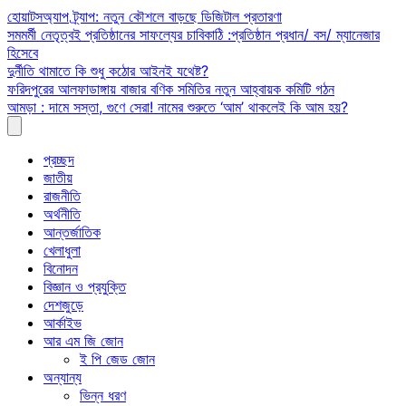
Skip
হোয়াটসঅ্যাপ ট্র্যাপ: নতুন কৌশলে বাড়ছে ডিজিটাল প্রতারণা
to
সমমর্মী নেতৃত্বই প্রতিষ্ঠানের সাফল্যের চাবিকাঠি :প্রতিষ্ঠান প্রধান/ বস/ ম্যানেজার
content
হিসেবে
দুর্নীতি থামাতে কি শুধু কঠোর আইনই যথেষ্ট?
ফরিদপুরের আলফাডাঙ্গায় বাজার বণিক সমিতির নতুন আহ্বায়ক কমিটি গঠন
আমড়া : দামে সস্তা, গুণে সেরা! নামের শুরুতে ‘আম’ থাকলেই কি আম হয়?
প্রচ্ছদ
জাতীয়
রাজনীতি
অর্থনীতি
আন্তর্জাতিক
খেলাধুলা
বিনোদন
বিজ্ঞান ও প্রযুক্তি
দেশজুড়ে
আর্কাইভ
আর এম জি জোন
ই পি জেড জোন
অন্যান্য
ভিন্ন ধরণ