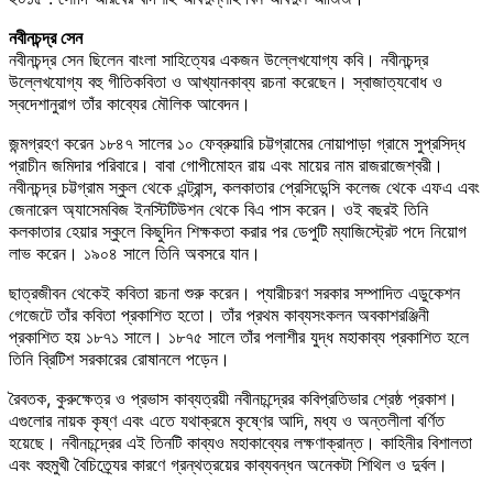
নবীনচন্দ্র সেন
নবীনচন্দ্র সেন ছিলেন বাংলা সাহিত্যের একজন উল্লেখযোগ্য কবি। নবীনচন্দ্র
উল্লেখযোগ্য বহু গীতিকবিতা ও আখ্যানকাব্য রচনা করেছেন। স্বাজাত্যবোধ ও
স্বদেশানুরাগ তাঁর কাব্যের মৌলিক আবেদন।
জন্মগ্রহণ করেন ১৮৪৭ সালের ১০ ফেব্রুয়ারি চট্টগ্রামের নোয়াপাড়া গ্রামে সুপ্রসিদ্ধ
প্রাচীন জমিদার পরিবারে। বাবা গোপীমোহন রায় এবং মায়ের নাম রাজরাজেশ্বরী।
নবীনচন্দ্র চট্টগ্রাম স্কুল থেকে এন্ট্রান্স, কলকাতার প্রেসিডেন্সি কলেজ থেকে এফএ এবং
জেনারেল অ্যাসেমবি­জ ইনস্টিটিউশন থেকে বিএ পাস করেন। ওই বছরই তিনি
কলকাতার হেয়ার স্কুলে কিছুদিন শিক্ষকতা করার পর ডেপুটি ম্যাজিস্ট্রেট পদে নিয়োগ
লাভ করেন। ১৯০৪ সালে তিনি অবসরে যান।
ছাত্রজীবন থেকেই কবিতা রচনা শুরু করেন। প্যারীচরণ সরকার সম্পাদিত এডুকেশন
গেজেটে তাঁর কবিতা প্রকাশিত হতো। তাঁর প্রথম কাব্যসংকলন অবকাশরঞ্জিনী
প্রকাশিত হয় ১৮৭১ সালে। ১৮৭৫ সালে তাঁর পলাশীর যুদ্ধ মহাকাব্য প্রকাশিত হলে
তিনি ব্রিটিশ সরকারের রোষানলে পড়েন।
রৈবতক, কুরুক্ষেত্র ও প্রভাস কাব্যত্রয়ী নবীনচন্দ্রের কবিপ্রতিভার শ্রেষ্ঠ প্রকাশ।
এগুলোর নায়ক কৃষ্ণ এবং এতে যথাক্রমে কৃষ্ণের আদি, মধ্য ও অন্তলীলা বর্ণিত
হয়েছে। নবীনচন্দ্রের এই তিনটি কাব্যও মহাকাব্যের লক্ষণাক্রান্ত। কাহিনীর বিশালতা
এবং বহুমুখী বৈচিত্র্যের কারণে গ্রন্থত্রয়ের কাব্যবন্ধন অনেকটা শিথিল ও দুর্বল।