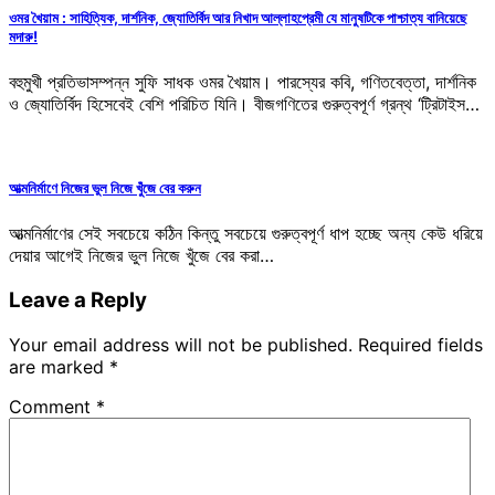
ওমর খৈয়াম : সাহিত্যিক, দার্শনিক, জ্যোতির্বিদ আর নিখাদ আল্লাহপ্রেমী যে মানুষটিকে পাশ্চাত্য বানিয়েছে
মদারু!
বহুমুখী প্রতিভাসম্পন্ন সুফি সাধক ওমর খৈয়াম। পারস্যের কবি, গণিতবেত্তা, দার্শনিক
ও জ্যোতির্বিদ হিসেবেই বেশি পরিচিত যিনি। বীজগণিতের গুরুত্বপূর্ণ গ্রন্থ ‘ট্রিটাইস…
আত্মনির্মাণে নিজের ভুল নিজে খুঁজে বের করুন
আত্মনির্মাণের সেই সবচেয়ে কঠিন কিন্তু সবচেয়ে গুরুত্বপূর্ণ ধাপ হচ্ছে অন্য কেউ ধরিয়ে
দেয়ার আগেই নিজের ভুল নিজে খুঁজে বের করা…
Leave a Reply
Your email address will not be published.
Required fields
are marked
*
Comment
*