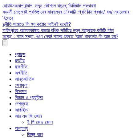
Skip
হোয়াটসঅ্যাপ ট্র্যাপ: নতুন কৌশলে বাড়ছে ডিজিটাল প্রতারণা
to
সমমর্মী নেতৃত্বই প্রতিষ্ঠানের সাফল্যের চাবিকাঠি :প্রতিষ্ঠান প্রধান/ বস/ ম্যানেজার
content
হিসেবে
দুর্নীতি থামাতে কি শুধু কঠোর আইনই যথেষ্ট?
ফরিদপুরের আলফাডাঙ্গায় বাজার বণিক সমিতির নতুন আহ্বায়ক কমিটি গঠন
আমড়া : দামে সস্তা, গুণে সেরা! নামের শুরুতে ‘আম’ থাকলেই কি আম হয়?
প্রচ্ছদ
জাতীয়
রাজনীতি
অর্থনীতি
আন্তর্জাতিক
খেলাধুলা
বিনোদন
বিজ্ঞান ও প্রযুক্তি
দেশজুড়ে
আর্কাইভ
আর এম জি জোন
ই পি জেড জোন
অন্যান্য
ভিন্ন ধরণ