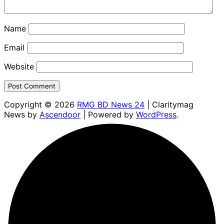
Name
Email
Website
Copyright © 2026
RMG BD News 24
| Claritymag
News by
Ascendoor
| Powered by
WordPress
.