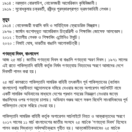
১৯১৪ : নরম্যান বোরলাউগ, নোবেলজয়ী আমেরিকান কৃষিবিজ্ঞানী।
১৯১৯ : সুবোধকুমার চক্রবর্তী, রবীন্দ্র পুরস্কারপ্রাপ্ত ভ্রমণকাহিনী লেখক।
মৃত্যু
১৯১৪ : নোবেলজয়ী ফরাসি কবি ও সাহিত্যিক ফ্রেডেরিক মিস্ত্রাল।
১৯৭৬ : জার্মান বংশোদ্ভূত আমেরিকান চিত্রশিল্পী ও শিক্ষাবিদ জোসেফ আলবেরস।
২০১২ : ইতালীয় লেখক ও শিক্ষাবিদ এন্টোনিও টাবুচি।
২০২০ : নিমাই ঘোষ, ভারতীয় বাঙালি আলোকচিত্রী।
গণহত্যা দিবস, বাংলাদেশ
আজ ২৫ মার্চ। জাতীয় গণহত্যা দিবস বা বাঙালি গণহত্যা স্মরণ দিবস। ১৯৭১ সালের
এই রাতে পাকিস্তানি বাহিনী কর্তৃক নির্মম গণহত্যায় নিহতদের স্মরণে আমাদের দেশে
দিবসটি পালন করা হয়।
২৫ মার্চ কালরাতে পাকিস্তানি সামরিক বাহিনী তৎকালীন পূর্ব পাকিস্তানের (বর্তমান
বাংলাদেশ) স্বাধীনতা আন্দোলনকে দমিয়ে দেওয়ার জন্যে অপারেশন সার্চলাইট নামে
একটি সামরিক অভিযানের মাধ্যমে দেশের প্রধান শহরের নিয়ন্ত্রণ নেওয়ার জন্যে
বাঙালিদের ওপর গণহত্যা চালায়। অভিযান শুরুর আগে সকল বিদেশি সাংবাদিকদের পূর্ব
পাকিস্তান থেকে সরিয়ে নেওয়া হয়।
পাকিস্তানি সামরিক বাহিনী কর্তৃক অপারেশন সার্চলাইটে নিহত ও আক্রান্তদের স্মরণে
২০১৭ সালের ১১ মার্চ বাংলাদেশের জাতীয় সংসদে ২৫ মার্চকে ‘গণহত্যা দিবস’ হিসেবে
পালন করার সিদ্ধান্ত সর্বসম্মতিক্রমে গৃহীত হয়। আন্তর্জাতিকভাবেও ২৫ মার্চকে