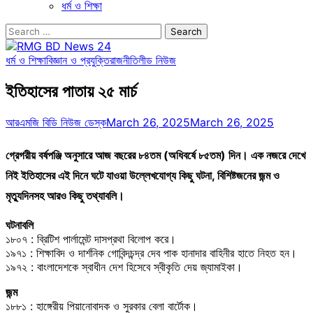
ধর্ম ও শিক্ষা
Search
for:
ধর্ম ও শিক্ষা
বিজ্ঞান ও প্রযুক্তি
রাজনীতি
লীড নিউজ
ইতিহাসের পাতায় ২৫ মার্চ
আরএমজি বিডি নিউজ ডেস্ক
March 26, 2025
March 26, 2025
গ্রেগরীয় বর্ষপঞ্জি অনুসারে আজ বছরের ৮৪তম (অধিবর্ষে ৮৫তম) দিন। এক নজরে দেখে
নিই ইতিহাসের এই দিনে ঘটে যাওয়া উল্লেখযোগ্য কিছু ঘটনা, বিশিষ্টজনের জন্ম ও
মৃত্যুদিনসহ আরও কিছু তথ্যাবলি।
ঘটনাবলি
১৮০৭ : ব্রিটিশ পার্লামেন্ট দাসপ্রথা বিলোপ করে।
১৯৭১ : শিক্ষাবিদ ও দার্শনিক গোবিন্দচন্দ্র দেব পাক হানাদার বাহিনীর হাতে নিহত হন।
১৯৭২ : বাংলাদেশকে স্বাধীন দেশ হিসেবে স্বীকৃতি দেয় জ্যামাইকা।
জন্ম
১৮৮১ : হাঙ্গেরীয় পিয়ানোবাদক ও সুরকার বেলা বার্টোক।