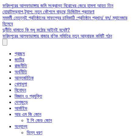
Skip
ফরিদপুরের আলফাডাঙ্গায় জমি সংক্রান্ত বিরোধের জেরে হামলা আহত তিন
to
হোয়াটসঅ্যাপ ট্র্যাপ: নতুন কৌশলে বাড়ছে ডিজিটাল প্রতারণা
content
সমমর্মী নেতৃত্বই প্রতিষ্ঠানের সাফল্যের চাবিকাঠি :প্রতিষ্ঠান প্রধান/ বস/ ম্যানেজার
হিসেবে
দুর্নীতি থামাতে কি শুধু কঠোর আইনই যথেষ্ট?
ফরিদপুরের আলফাডাঙ্গায় বাজার বণিক সমিতির নতুন আহ্বায়ক কমিটি গঠন
প্রচ্ছদ
জাতীয়
রাজনীতি
অর্থনীতি
আন্তর্জাতিক
খেলাধুলা
বিনোদন
বিজ্ঞান ও প্রযুক্তি
দেশজুড়ে
আর্কাইভ
আর এম জি জোন
ই পি জেড জোন
অন্যান্য
ভিন্ন ধরণ