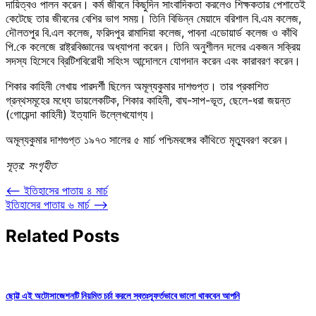
দায়িত্বও পালন করেন। কর্ম জীবনে কিছুদিন সাংবাদিকতা করলেও শিক্ষকতার পেশাতেই
কেটেছে তার জীবনের বেশির ভাগ সময়। তিনি বিভিন্ন মেয়াদে বরিশাল বি.এম কলেজ,
দৌলতপুর বি.এল কলেজ, ফরিদপুর রামাদিয়া কলেজ, পাবনা এডোয়ার্ড কলেজ ও কাঁথি
পি.কে কলেজে রাষ্ট্রবিজ্ঞানের অধ্যাপনা করেন। তিনি অনুশীলন দলের একজন সক্রিয়
সদস্য হিসেবে ব্রিটিশবিরোধী সহিংস আন্দোলনে যোগদান করেন এবং কারাবরণ করেন।
শিকার কাহিনী লেখায় পারদর্শী ছিলেন অমূল্যকুমার দাশগুপ্ত। তার প্রকাশিত
গ্রন্থসমূহের মধ্যে ডায়লেকটিক, শিকার কাহিনী, বাঘ-সাপ-ভূত, ছেলে-ধরা জয়ন্ত
(গোয়েন্দা কাহিনী) ইত্যাদি উল্লেখযোগ্য।
অমূল্যকুমার দাশগুপ্ত ১৯৭৩ সালের ৫ মার্চ পশ্চিমবঙ্গের কাঁথিতে মৃত্যুবরণ করেন।
সূত্র: সংগৃহীত
Post
⟵
ইতিহাসের পাতায় ৪ মার্চ
ইতিহাসের পাতায় ৬ মার্চ
⟶
navigation
Related Posts
ছোট্ট এই অটোসাজেশনটি নিয়মিত চর্চা করলে স্বতঃস্ফূর্তভাবে ভালো থাকবেন আপনি