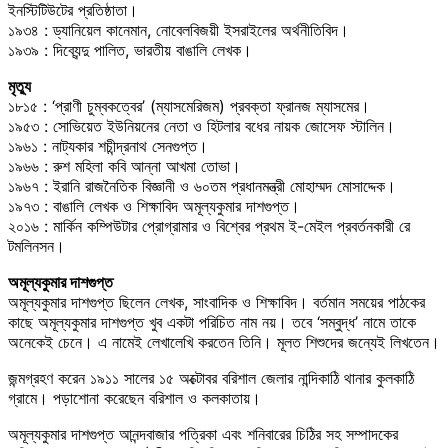
ইনস্টিটিউটের প্রতিষ্ঠাতা।
১৯৩৪ : ড্যানিয়েল কানেমান, নোবেলবিজয়ী ইসরাইলের অর্থনীতিবিদ।
১৯৩৯ : দিব্যেন্দু পালিত, ভারতীয় বাঙালি লেখক।
মৃত্যু
১৮১৫ : ‘প্রাণী চুম্বকত্বের’ (ম্যাসমেরিজম) প্রবক্তা ফ্রানজ ম্যাসমের।
১৯৫৩ : সোভিয়েত ইউনিয়নের নেতা ও হিটলার বধের নায়ক জোসেফ স্টালিন।
১৯৬১ : নাট্যকার শচীন্দ্রনাথ সেনগুপ্ত।
১৯৬৬ : রুশ মহিলা কবি আন্না আখমা তোভা।
১৯৬৭ : ইরানি রাজনৈতিক বিজ্ঞানী ও ৬০তম প্রধানমন্ত্রী মোহাম্মদ মোসাদ্দেক।
১৯৭৩ : বাঙালি লেখক ও শিক্ষাবিদ অমূল্যকুমার দাশগুপ্ত।
২০১৬ : মার্কিন কম্পিউটার প্রোগ্রামার ও বিশ্বের প্রথম ই-মেইল প্রবর্তনকারী রে
টমলিনসন।
অমূল্যকুমার দাশগুপ্ত
অমূল্যকুমার দাশগুপ্ত ছিলেন লেখক, সাংবাদিক ও শিক্ষাবিদ। বর্তমান সময়ের পাঠকের
কাছে অমূল্যকুমার দাশগুপ্ত খুব একটা পরিচিত নাম নয়। তবে ‘সম্বুদ্ধ’ নামে তাকে
অনেকেই চেনে। এ নামেই লেখালেখি করতেন তিনি। মূলত শিশুদের জন্যেই লিখতেন।
জন্মগ্রহণ করেন ১৯১১ সালের ১৫ অক্টোবর বরিশাল জেলার নান্দিকাঠি থানার কুলকাঠি
গ্রামে। পড়াশোনা করেছেন বরিশাল ও কলকাতায়।
অমূল্যকুমার দাশগুপ্ত আনন্দবাজার পত্রিকা এবং শনিবারের চিঠির সহ সম্পাদকের