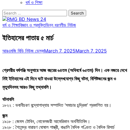
ধর্ম ও শিক্ষা
Search
for:
ধর্ম ও শিক্ষা
বিজ্ঞান ও প্রযুক্তি
ভিন্ন ধরণ
লীড নিউজ
ইতিহাসের পাতায় ৫ মার্চ
আরএমজি বিডি নিউজ ডেস্ক
March 7, 2025
March 7, 2025
গ্রেগরীয় বর্ষপঞ্জি অনুসারে আজ বছরের ৬৪তম (অধিবর্ষে ৬৫তম) দিন। এক নজরে দেখে
নিই ইতিহাসের এই দিনে ঘটে যাওয়া উল্লেখযোগ্য কিছু ঘটনা, বিশিষ্টজনের জন্ম ও
মৃত্যুদিনসহ আরও কিছু তথ্যাবলি।
ঘটনাবলি
১৮২২ : ভবানীচরণ বন্দ্যোপাধ্যায় সম্পাদিত ‘সমাচার চন্দ্রিকা’ প্রকাশিত হয়।
জন্ম
১৯১৮ : জেমস টোবিন, নোবেলজয়ী আমেরিকান অর্থনীতিবিদ।
১৯২৮ : শৈলেন্দ্র নারায়ণ ঘোষাল শাস্ত্রী, বাঙালি বৈদিক পণ্ডিত ও বৈদিক রিসার্চ